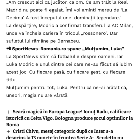
„Am crescut aici ca jucător, ca om. Ce am trăit la Real
Madrid nu poate fi egalat. Îmi voi aminti mereu de ‘La
Decima’. A fost începutul unei dominații legendare.”
La despărțire, Modric a confirmat transferul la AC Milan,
unde va încheia cariera în tricoul „rossonero”. Dar
sufletul lui rămâne pe Bernabeu.
📲
SportNews-Romania.ro spune „Mulțumim, Luka”
La SportNews știm că fotbalul e despre oameni. Iar
Luka Modric e unul dintre cei care ne-au făcut să iubim
acest joc. Cu fiecare pasă, cu fiecare gest, cu fiecare
titlu.
Mulțumim pentru tot, Luka. Pentru că ne-ai arătat că,
uneori, magia nu are vârstă.
Seară magică în Europa League! Ionuț Radu, calificare
istorică cu Celta Vigo. Bologna produce șocul optimilor la
Roma
Cristi Chivu, mesaj categoric după ce Inter s-a
desprins la 13 puncte în fruntea Serie A: „Scudetto nu