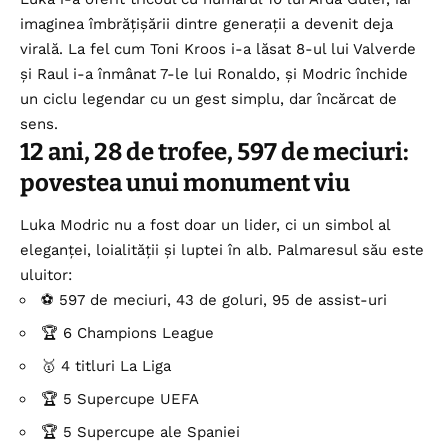
imaginea îmbrățișării dintre generații a devenit deja
virală. La fel cum Toni Kroos i-a lăsat 8-ul lui Valverde
și Raul i-a înmânat 7-le lui Ronaldo, și Modric închide
un ciclu legendar cu un gest simplu, dar încărcat de
sens.
12 ani, 28 de trofee, 597 de meciuri:
povestea unui monument viu
Luka Modric nu a fost doar un lider, ci un simbol al
eleganței, loialității și luptei în alb. Palmaresul său este
uluitor:
⚽ 597 de meciuri, 43 de goluri, 95 de assist-uri
🏆 6 Champions League
🥇 4 titluri La Liga
🏆 5 Supercupe UEFA
🏆 5 Supercupe ale Spaniei