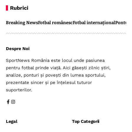
Rubrici
Breaking News
Fotbal românesc
Fotbal internațional
Pontul 
Despre Noi
SportNews România este locul unde pasiunea
pentru fotbal prinde viață. Aici găsești zilnic știri,
analize, ponturi și povești din lumea sportului,
prezentate sincer și pe înțelesul tuturor
suporterilor.
Legal
Top Categorii