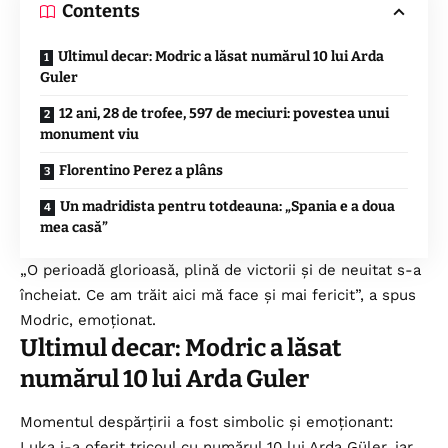
Contents
Ultimul decar: Modric a lăsat numărul 10 lui Arda
Guler
12 ani, 28 de trofee, 597 de meciuri: povestea unui
monument viu
Florentino Perez a plâns
Un madridista pentru totdeauna: „Spania e a doua
mea casă”
„O perioadă glorioasă, plină de victorii și de neuitat s-a
încheiat. Ce am trăit aici mă face și mai fericit”, a spus
Modric, emoționat.
Ultimul decar: Modric a lăsat
numărul 10 lui Arda Guler
Momentul despărțirii a fost simbolic și emoționant:
Luka i-a oferit tricoul cu numărul 10 lui Arda Güler, iar