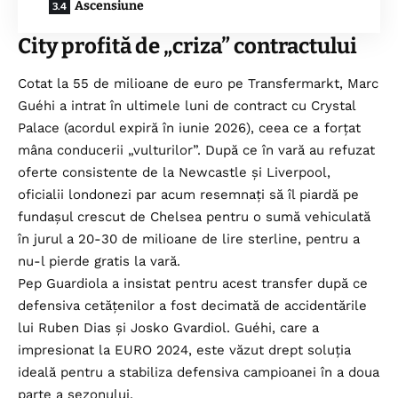
Ascensiune
City
profită de „criza” contractului
Cotat la 55 de milioane de euro pe Transfermarkt, Marc
Guéhi a intrat în ultimele luni de contract cu Crystal
Palace (acordul expiră în iunie 2026), ceea ce a forțat
mâna conducerii „vulturilor”. După ce în vară au refuzat
oferte consistente de la Newcastle și Liverpool,
oficialii londonezi par acum resemnați să îl piardă pe
fundașul crescut de Chelsea pentru o sumă vehiculată
în jurul a 20-30 de milioane de lire sterline, pentru a
nu-l pierde gratis la vară.
Pep Guardiola a insistat pentru acest transfer după ce
defensiva cetățenilor a fost decimată de accidentările
lui Ruben Dias și Josko Gvardiol. Guéhi, care a
impresionat la EURO 2024, este văzut drept soluția
ideală pentru a stabiliza defensiva campioanei în a doua
parte a sezonului.