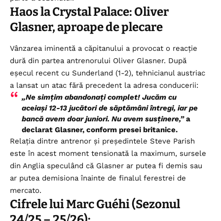
Haos la Crystal Palace: Oliver
Glasner, aproape de plecare
Vânzarea iminentă a căpitanului a provocat o reacție
dură din partea antrenorului Oliver Glasner. După
eșecul recent cu Sunderland (1-2), tehnicianul austriac
a lansat un atac fără precedent la adresa conducerii:
„Ne simțim abandonați complet! Jucăm cu
aceiași 12-13 jucători de săptămâni întregi, iar pe
bancă avem doar juniori. Nu avem susținere,”
a
declarat Glasner, conform presei britanice.
Relația dintre antrenor și președintele Steve Parish
este în acest moment tensionată la maximum, sursele
din Anglia speculând că Glasner ar putea fi demis sau
ar putea demisiona înainte de finalul ferestrei de
mercato.
Cifrele lui Marc Guéhi (Sezonul
24/25 – 25/26):