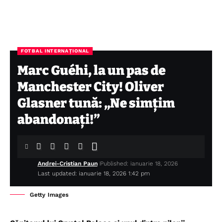
FOTBAL INTERNAȚIONAL
Marc Guéhi, la un pas de
Manchester City! Oliver
Glasner tună: „Ne simțim
abandonați!”
Andrei-Cristian Paun
Published: ianuarie 18, 2026
Last updated: ianuarie 18, 2026 1:42 pm
Getty Images