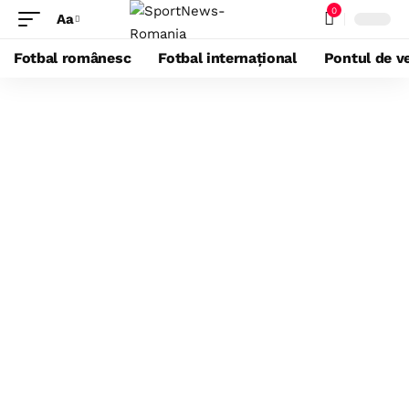
0
Aa
Fotbal românesc
Fotbal internațional
Pontul de ve