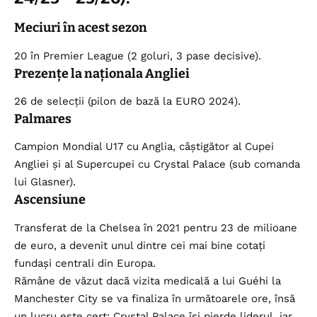
Meciuri în acest sezon
20 în Premier League (2 goluri, 3 pase decisive).
Prezențe la naționala Angliei
26 de selecții (pilon de bază la EURO 2024).
Palmares
Campion Mondial U17 cu Anglia, câștigător al Cupei
Angliei și al Supercupei cu Crystal Palace (sub comanda
lui Glasner).
Ascensiune
Transferat de la Chelsea în 2021 pentru 23 de milioane
de euro, a devenit unul dintre cei mai bine cotați
fundași centrali din Europa.
Rămâne de văzut dacă vizita medicală a lui Guéhi la
Manchester City se va finaliza în următoarele ore, însă
un lucru este cert: Crystal Palace își pierde liderul, iar