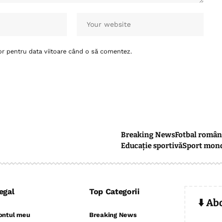
or pentru data viitoare când o să comentez.
Breaking News
Fotbal român
Educație sportivă
Sport mon
egal
Top Categorii
⬇️ Ab
ontul meu
Breaking News