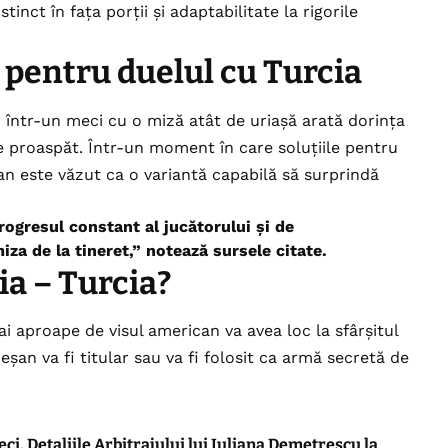
tinct în fața porții și adaptabilitate la rigorile
 pentru duelul cu Turcia
i într-un meci cu o miză atât de uriașă arată dorința
ge proaspăt. Într-un moment în care soluțiile pentru
n este văzut ca o variantă capabilă să surprindă
ogresul constant al jucătorului și de
iza de la tineret,” notează sursele citate.
a – Turcia?
 aproape de visul american va avea loc la sfârșitul
an va fi titular sau va fi folosit ca armă secretă de
i. Detaliile Arbitrajului lui Iuliana Demetrescu la