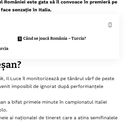
l României este gata să îl convoace în premieră pe
ace senzație în Italia.
Când se joacă România – Turcia?
urcia
eșan?
ik
, Il Luce îl monitorizează pe tânărul vârf de peste
venit imposibil de ignorat după performanțele
an a bifat primele minute în campionatul Italiei
olo.
eie ai naționalei de tineret care a atins semifinalele