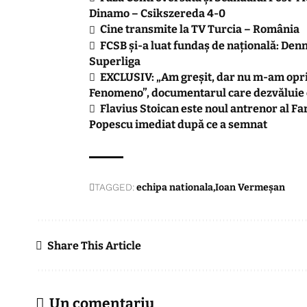
Dinamo – Csikszereda 4-0
Cine transmite la TV Turcia – România
FCSB și-a luat fundaș de națională: Denn
Superliga
EXCLUSIV: „Am greșit, dar nu m-am oprit
Fenomeno”, documentarul care dezvăluie c
Flavius Stoican este noul antrenor al Far
Popescu imediat după ce a semnat
TAGGED:
echipa nationala
Ioan Vermeșan
Share This Article
Un comentariu