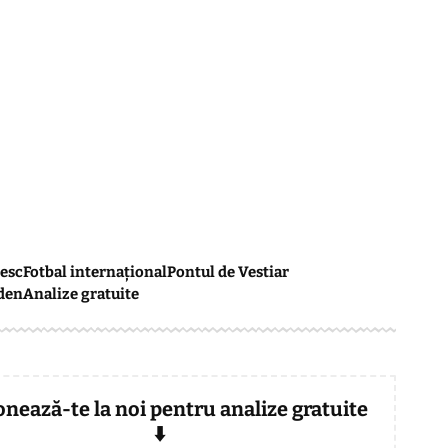
esc
Fotbal internațional
Pontul de Vestiar
den
Analize gratuite
onează-te la noi pentru analize gratuite
⬇️