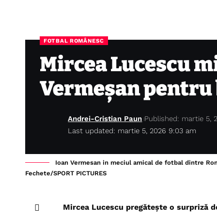
FOTBAL ROMÂNESC
Mircea Lucescu mi
Vermeșan pentru b
Andrei-Cristian Paun
Published: martie 5, 
Last updated: martie 5, 2026 9:03 am
Ioan Vermesan in meciul amical de fotbal dintre Ro
Fechete/SPORT PICTURES
Mircea Lucescu
pregătește o surpriză de