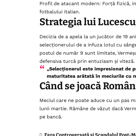
Profil de atacant modern: Forță fizică, ins
fotbalului italian.
Strategia lui Lucescu
Decizia de a apela la un jucător de 19 an
selecționerului de a infuza lotul cu sân
postul de număr 9 sunt limitate, Vermeșa
defensiva turcă prin entuziasm și viteză.
„Selecționerul este impresionat de pr
maturitatea arătată în meciurile cu m
Când se joacă Români
Meciul care ne poate aduce cu un pas mai
lunii martie. Rămâne de văzut dacă Vermeș
pe bancă.
Faza Controversată și Scandalul Post-Mec