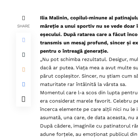
Ilia Malinin, copilul-minune al patinaju
măreție a unui sportiv nu se vede doar în
SHARE
eșecului. După ratarea care a făcut înco
transmis un mesaj profund, sincer și e
pentru o întreagă generație.
„Nu pot schimba rezultatul. Desigur, mul
dacă ar putea. Viața mea a avut multe sui
părut copleșitor. Sincer, nu știam cum să 
maturitate rar întâlnită la vârsta sa.
Momentul care l-a scos din lupta pentru 
era considerat marele favorit. Celebru pe
încerca elemente pe care alții nici nu le ia
asumată, una care, de data aceasta, nu a 
După cădere, imaginile cu patinatorul r
adune forțele, au emoționat publicul din 