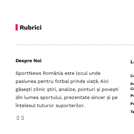
Rubrici
Despre Noi
L
SportNews România este locul unde
C
pasiunea pentru fotbal prinde viață. Aici
P
găsești zilnic știri, analize, ponturi și povești
C
P
din lumea sportului, prezentate sincer și pe
P
înțelesul tuturor suporterilor.
T