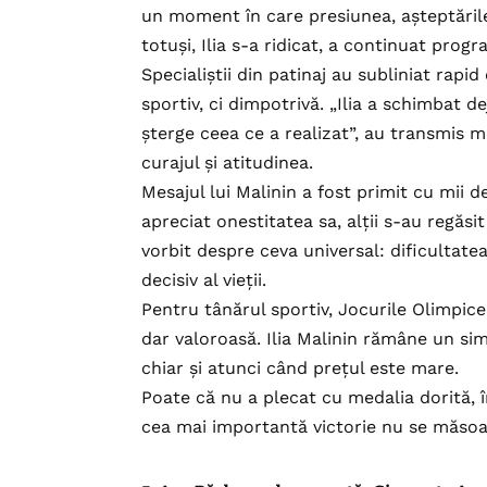
un moment în care presiunea, așteptările
totuși, Ilia s-a ridicat, a continuat prog
Specialiștii din patinaj au subliniat rapi
sportiv, ci dimpotrivă. „Ilia a schimbat d
șterge ceea ce a realizat”, au transmis m
curajul și atitudinea.
Mesajul lui Malinin a fost primit cu mii d
apreciat onestitatea sa, alții s-au regăsit
vorbit despre ceva universal: dificultat
decisiv al vieții.
Pentru tânărul sportiv, Jocurile Olimpice
dar valoroasă. Ilia Malinin rămâne un simb
chiar și atunci când prețul este mare.
Poate că nu a plecat cu medalia dorită, în
cea mai importantă victorie nu se măsoar