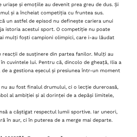
 uriașe și emoțiile au devenit prea greu de dus. Și
ramul și a încheiat competiția cu fruntea sus.
d că un astfel de episod nu definește cariera unui
eja istoria acestui sport. O competiție nu poate
ai mulți foști campioni olimpici, care i-au lăudat
e reacții de susținere din partea fanilor. Mulți au
 în cuvintele lui. Pentru că, dincolo de gheață, Ilia a
ea de a gestiona eșecul și presiunea într-un moment
 nu au fost finalul drumului, ci o lecție dureroasă,
ol al ambiției și al dorinței de a depăși limitele,
să a câștigat respectul lumii sportive. Iar uneori,
ă în aur, ci în puterea de a merge mai departe.