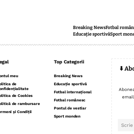
Breaking News
Fotbal român
Educație sportivă
Sport mon
egal
Top Categorii
⬇️ Ab
ontul meu
Breaking News
olitica de
Educație sportivă
onfidențialitate
Abonea
Fotbal internațional
olitica de Cookies
email
Fotbal românesc
olitică de rambursare
Pontul de vestiar
ermeni și Condiții
Sport monden