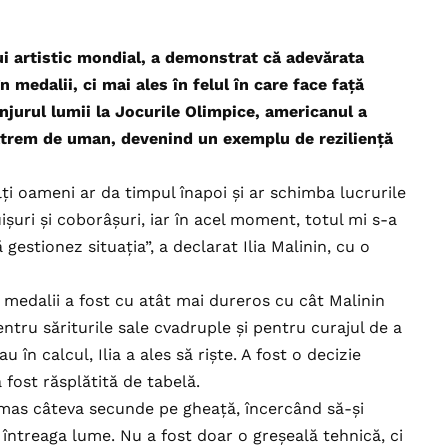
lui artistic mondial, a demonstrat că adevărata
 medalii, ci mai ales în felul în care face față
njurul lumii la Jocurile Olimpice, americanul a
xtrem de uman, devenind un exemplu de reziliență
ți oameni ar da timpul înapoi și ar schimba lucrurile
șuri și coborâșuri, iar în acel moment, totul mi s-a
gestionez situația”, a declarat Ilia Malinin, cu o
medalii a fost cu atât mai dureros cu cât Malinin
ntru săriturile sale cvadruple și pentru curajul de a
u în calcul, Ilia a ales să riște. A fost o decizie
fost răsplătită de tabelă.
ămas câteva secunde pe gheață, încercând să-și
întreaga lume. Nu a fost doar o greșeală tehnică, ci