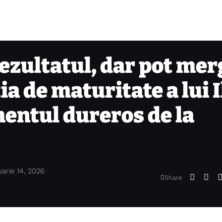
ezultatul, dar pot mer
a de maturitate a lui I
entul dureros de la
uarie 14, 2026
Share