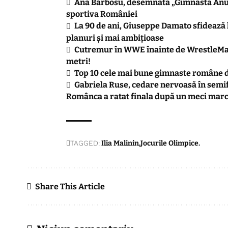
Ana Bărbosu, desemnată „Gimnasta Anul
sportiva României
La 90 de ani, Giuseppe Damato sfidează 
planuri și mai ambițioase
Cutremur în WWE înainte de WrestleMan
metri!
Top 10 cele mai bune gimnaste române d
Gabriela Ruse, cedare nervoasă în semif
Românca a ratat finala după un meci mar
TAGGED:
Ilia Malinin
Jocurile Olimpice.
Share This Article