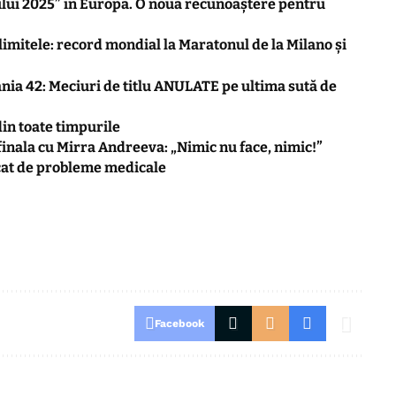
ui 2025” în Europa. O nouă recunoaștere pentru
limitele: record mondial la Maratonul de la Milano și
ia 42: Meciuri de titlu ANULATE pe ultima sută de
in toate timpurile
inala cu Mirra Andreeva: „Nimic nu face, nimic!”
cat de probleme medicale
Facebook