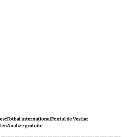
esc
Fotbal internațional
Pontul de Vestiar
den
Analize gratuite