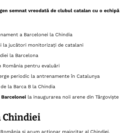
t gen semnat vreodată de clubul catalan cu o echipă
nament a Barcelonei la Chindia
i la jucători monitorizați de catalani
diei la Barcelona
în România pentru evaluări
 merge periodic la antrenamente în Catalunya
 de la Barca B la Chindia
 Barcelonei
la inaugurarea noii arene din Târgoviște
 Chindiei
România și acum acționar majoritar al Chindiei,