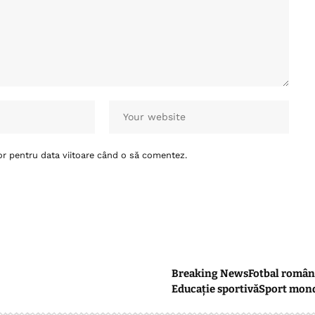
or pentru data viitoare când o să comentez.
Breaking News
Fotbal român
Educație sportivă
Sport mon