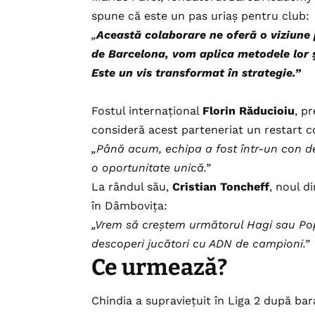
spune că este un pas uriaș pentru club:
„
Această colaborare ne oferă o viziune
de Barcelona, vom aplica metodele lor 
Este un vis transformat în strategie.”
Fostul internațional
Florin Răducioiu
, p
consideră acest parteneriat un restart 
„Până acum, echipa a fost într-un con de
o oportunitate unică.”
La rândul său,
Cristian Toncheff
, noul d
în Dâmbovița:
„Vrem să creștem următorul Hagi sau Po
descoperi jucători cu ADN de campioni.”
Ce urmează?
Chindia a supraviețuit în Liga 2 după ba