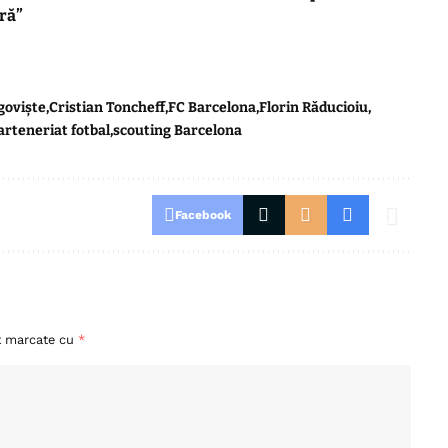
ară”
goviște
Cristian Toncheff
FC Barcelona
Florin Răducioiu
arteneriat fotbal
scouting Barcelona
Facebook
nt marcate cu
*