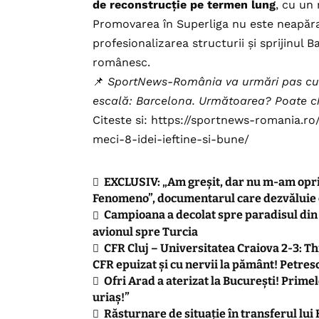
de reconstrucție pe termen lung
, cu un 
Promovarea în Superliga nu este neapărat
profesionalizarea structurii și sprijinul B
românesc.
📌
SportNews-România va urmări pas cu 
escală: Barcelona. Următoarea? Poate chi
Citeste si:
https://sportnews-romania.ro
meci-8-idei-ieftine-si-bune/
EXCLUSIV: „Am greșit, dar nu m-am oprit
Fenomeno”, documentarul care dezvăluie c
Campioana a decolat spre paradisul din 
avionul spre Turcia
CFR Cluj – Universitatea Craiova 2-3: Th
CFR epuizat și cu nervii la pământ! Petrescu
Ofri Arad a aterizat la București! Primel
uriaș!”
Răsturnare de situație în transferul lui