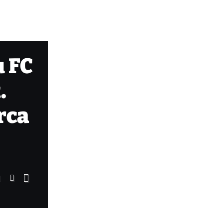
u FC
.
rca