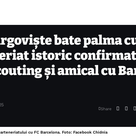
ârgoviște bate palma c
riat istoric confirmat
couting și amical cu Ba
25
Share
parteneriatului cu FC Barcelona. Foto: Facebook Chidnia