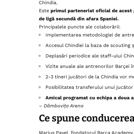
Chindia.
Este
primul parteneriat oficial de aces
de ligă secundă din afara Spaniei.
Principalele puncte ale colaborării:
Implementarea metodologiei de antre
Accesul Chindiei la baza de scouting ș
Deplasări periodice ale staff-ului Chin
Vizite anuale ale antrenorilor Barçei 
2-3 tineri jucători de la Chindia vor
Posibilitatea transferului unui jucător
Amical programat cu echipa a doua a
–
Dâmbovița Arena
Ce spune conducerea
Marius Pavel, fondatorul Barca Academy 