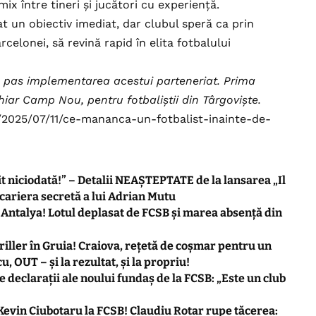
mix între tineri și jucători cu experiență.
 un obiectiv imediat, dar clubul speră ca prin
arcelonei, să revină rapid în elita fotbalului
pas implementarea acestui parteneriat. Prima
ar Camp Nou, pentru fotbaliștii din Târgoviște.
/2025/07/11/ce-mananca-un-fotbalist-inainte-de-
 niciodată!” – Detalii NEAȘTEPTATE de la lansarea „Il
ariera secretă a lui Adrian Mutu
Antalya! Lotul deplasat de FCSB și marea absență din
riller în Gruia! Craiova, rețetă de coșmar pentru un
, OUT – și la rezultat, și la propriu!
e declarații ale noului fundaș de la FCSB: „Este un club
 Kevin Ciubotaru la FCSB! Claudiu Rotar rupe tăcerea: