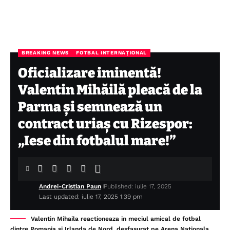
BREAKING NEWS
FOTBAL INTERNAȚIONAL
Oficializare iminentă!
Valentin Mihăilă pleacă de la
Parma și semnează un
contract uriaș cu Rizespor:
„Iese din fotbalul mare!”
Andrei-Cristian Paun
Published: iulie 17, 2025
Last updated: iulie 17, 2025 1:39 pm
Valentin Mihaila reactioneaza in meciul amical de fotbal
dintre Romania si Irlanda de Nord, desfasurat pe Arena Nationala,