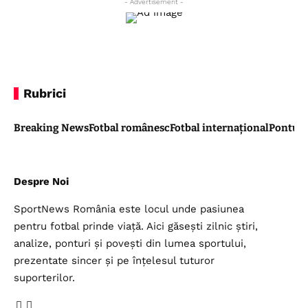
- Advertisement -
Rubrici
Breaking News
Fotbal românesc
Fotbal internațional
Pontul 
Despre Noi
SportNews România este locul unde pasiunea
pentru fotbal prinde viață. Aici găsești zilnic știri,
analize, ponturi și povești din lumea sportului,
prezentate sincer și pe înțelesul tuturor
suporterilor.