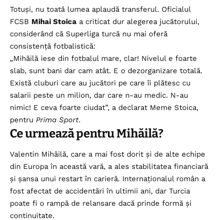
Totuși, nu toată lumea aplaudă transferul. Oficialul
FCSB
Mihai Stoica
a criticat dur alegerea jucătorului,
considerând că Superliga turcă nu mai oferă
consistență fotbalistică:
„Mihăilă iese din fotbalul mare, clar! Nivelul e foarte
slab, sunt bani dar cam atât. E o dezorganizare totală.
Există cluburi care au jucători pe care îi plătesc cu
salarii peste un milion, dar care n-au medic. N-au
nimic! E ceva foarte ciudat”, a declarat Meme Stoica,
pentru
Prima Sport
.
Ce urmează pentru Mihăilă?
Valentin Mihăilă, care a mai fost dorit și de alte echipe
din Europa în această vară, a ales stabilitatea financiară
și șansa unui restart în carieră. Internaționalul român a
fost afectat de accidentări în ultimii ani, dar Turcia
poate fi o rampă de relansare dacă prinde formă și
continuitate.