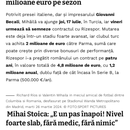
milioane euro pe sezon
Potrivit presei italiene, dar și impresarului
Giovanni
Becali
, Mihăilă va ajunge
joi, 17 iulie
, în Turcia, iar
vineri
urmează să semneze
contractul cu Rizespor. Mutarea
este deja într-un stadiu foarte avansat, iar clubul turc
va achita
2 milioane de euro
către Parma, sumă care
poate crește prin diverse bonusuri de performanță.
Rizespor i-a pregătit românului un contract pe
patru
ani
, în valoare totală de
4,8 milioane de euro
, cu
1,2
milioane anual
, dublu față de cât încasa în Serie B, la
Parma (500.000 €/an).
Richard Ríos si Valentin Mihaila in meciul amical de fotbal dintre
Columbia si Romania, desfasurat pe Stadionul Wanda Metropolitano
din Madrid, marti 26 martie 2024. © FOTO:SPORT PICTURES
Mihai Stoica: „E un pas înapoi! Nivel
foarte slab, fără medic, fără nimic”