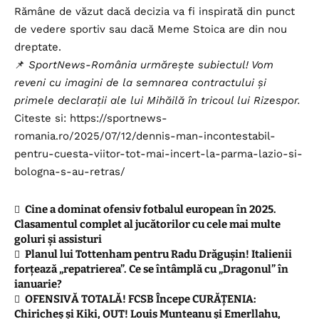
Rămâne de văzut dacă decizia va fi inspirată din punct
de vedere sportiv sau dacă Meme Stoica are din nou
dreptate.
📌
SportNews-România urmărește subiectul! Vom
reveni cu imagini de la semnarea contractului și
primele declarații ale lui Mihăilă în tricoul lui Rizespor.
Citeste si:
https://sportnews-
romania.ro/2025/07/12/dennis-man-incontestabil-
pentru-cuesta-viitor-tot-mai-incert-la-parma-lazio-si-
bologna-s-au-retras/
Cine a dominat ofensiv fotbalul european în 2025.
Clasamentul complet al jucătorilor cu cele mai multe
goluri și assisturi
Planul lui Tottenham pentru Radu Drăgușin! Italienii
forțează „repatrierea”. Ce se întâmplă cu „Dragonul” în
ianuarie?
OFENSIVĂ TOTALĂ! FCSB Începe CURĂȚENIA:
Chiricheș și Kiki, OUT! Louis Munteanu și Emerllahu,