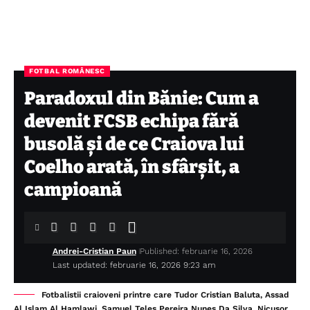
FOTBAL ROMÂNESC
Paradoxul din Bănie: Cum a
devenit FCSB echipa fără
busolă și de ce Craiova lui
Coelho arată, în sfârșit, a
campioană
Andrei-Cristian Paun
Published: februarie 16, 2026
Last updated: februarie 16, 2026 9:23 am
Fotbalistii craioveni printre care Tudor Cristian Baluta, Assad
Al Islam Al Hamlawi, Samuel Teles Pereira Nunes Da Silva, Nicusor