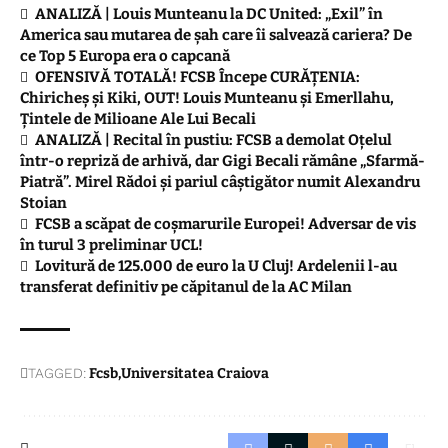
ANALIZĂ | Louis Munteanu la DC United: „Exil” în
America sau mutarea de șah care îi salvează cariera? De
ce Top 5 Europa era o capcană
OFENSIVĂ TOTALĂ! FCSB Începe CURĂȚENIA:
Chiricheș și Kiki, OUT! Louis Munteanu și Emerllahu,
Țintele de Milioane Ale Lui Becali
ANALIZĂ | Recital în pustiu: FCSB a demolat Oțelul
într-o repriză de arhivă, dar Gigi Becali rămâne „Sfarmă-
Piatră”. Mirel Rădoi și pariul câștigător numit Alexandru
Stoian
FCSB a scăpat de coșmarurile Europei! Adversar de vis
în turul 3 preliminar UCL!
Lovitură de 125.000 de euro la U Cluj! Ardelenii l-au
transferat definitiv pe căpitanul de la AC Milan
TAGGED:
Fcsb
Universitatea Craiova