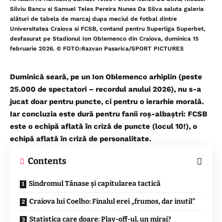
Silviu Bancu si Samuel Teles Pereira Nunes Da Silva saluta galeria
alături de tabela de marcaj dupa meciul de fotbal dintre
Universitatea Craiova si FCSB, contand pentru Superliga Superbet,
desfasurat pe Stadionul Ion Oblemenco din Craiova, duminica 15
februarie 2026. © FOTO:Razvan Pasarica/SPORT PICTURES
Duminică seară, pe un Ion Oblemenco arhiplin (peste
25.000 de spectatori – recordul anului 2026), nu s-a
jucat doar pentru puncte, ci pentru o ierarhie morală.
Iar concluzia este dură pentru fanii roș-albaștri: FCSB
este o echipă aflată în criză de puncte (locul 10!), o
echipă aflată în criză de personalitate.
Contents
Sindromul Tănase și capitularea tactică
Craiova lui Coelho: Finalul erei „frumos, dar inutil”
Statistica care doare: Play-off-ul, un miraj?