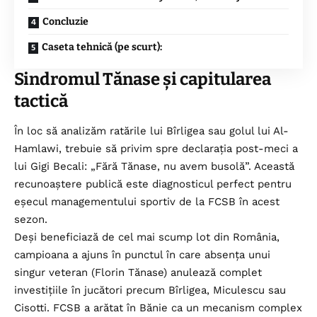
Concluzie
Caseta tehnică (pe scurt):
Sindromul Tănase și capitularea
tactică
În loc să analizăm ratările lui Bîrligea sau golul lui Al-
Hamlawi, trebuie să privim spre declarația post-meci a
lui Gigi Becali: „Fără Tănase, nu avem busolă”. Această
recunoaștere publică este diagnosticul perfect pentru
eșecul managementului sportiv de la FCSB în acest
sezon.
Deși beneficiază de cel mai scump lot din România,
campioana a ajuns în punctul în care absența unui
singur veteran (Florin Tănase) anulează complet
investițiile în jucători precum Bîrligea, Miculescu sau
Cisotti. FCSB a arătat în Bănie ca un mecanism complex