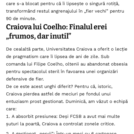
care s-a blocat pentru că îi lipsește o singură rotiță,
transformând restul angrenajului în „fier vechi” pentru
90 de minute.
Craiova lui Coelho: Finalul erei
„frumos, dar inutil”
De cealaltă parte, Universitatea Craiova a oferit o lecție
de pragmatism care îi lipsea de ani de zile. Sub
comanda lui Filipe Coelho, oltenii au abandonat obsesia
pentru spectacolul steril în favoarea unei organizări
defensive de fier.
De ce este acest unghi diferit? Pentru că, istoric,
Craiova pierdea astfel de meciuri pe fondul unui
entuziasm prost gestionat. Duminică, am văzut o echipă
care:
A absorbit presiunea: Deși FCSB a avut mai multe
șuturi la poartă, Craiova a controlat zonele critice.
A gestionat „nervii”: Într-un meci cu 6 cartonașe