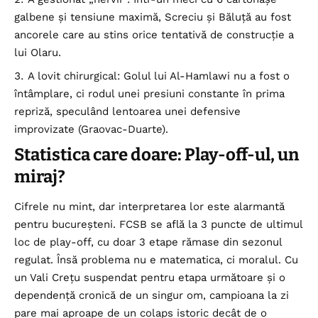
galbene și tensiune maximă, Screciu și Băluță au fost
ancorele care au stins orice tentativă de construcție a
lui Olaru.
A lovit chirurgical: Golul lui Al-Hamlawi nu a fost o
întâmplare, ci rodul unei presiuni constante în prima
repriză, speculând lentoarea unei defensive
improvizate (Graovac-Duarte).
Statistica care doare: Play-off-ul, un
miraj?
Cifrele nu mint, dar interpretarea lor este alarmantă
pentru bucureșteni. FCSB se află la 3 puncte de ultimul
loc de play-off, cu doar 3 etape rămase din sezonul
regulat. Însă problema nu e matematica, ci moralul. Cu
un Vali Crețu suspendat pentru etapa următoare și o
dependență cronică de un singur om, campioana la zi
pare mai aproape de un colaps istoric decât de o