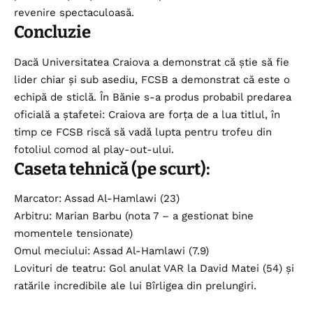
revenire spectaculoasă.
Concluzie
Dacă Universitatea Craiova a demonstrat că știe să fie
lider chiar și sub asediu, FCSB a demonstrat că este o
echipă de sticlă. În Bănie s-a produs probabil predarea
oficială a ștafetei: Craiova are forța de a lua titlul, în
timp ce FCSB riscă să vadă lupta pentru trofeu din
fotoliul comod al play-out-ului.
Caseta tehnică (pe scurt):
Marcator: Assad Al-Hamlawi (23)
Arbitru: Marian Barbu (nota 7 – a gestionat bine
momentele tensionate)
Omul meciului: Assad Al-Hamlawi (7.9)
Lovituri de teatru: Gol anulat VAR la David Matei (54) și
ratările incredibile ale lui Bîrligea din prelungiri.