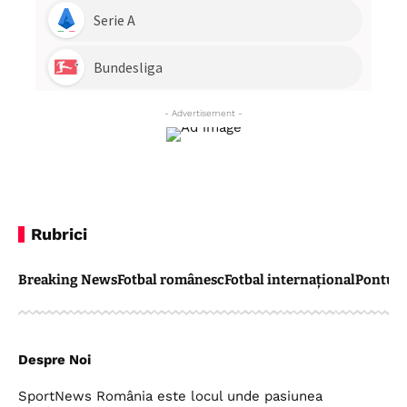
- Advertisement -
Rubrici
Breaking News
Fotbal românesc
Fotbal internațional
Pontul 
Despre Noi
SportNews România este locul unde pasiunea