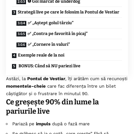
⚽ Gol marcat de underdog
Strategii live pe care le folosim la Pontul de Vestiar
✅ „Aștept golul târziu”
✅ „Contra pe favorită în picaj”
✅ „Cornere în valuri”
Exemple reale de la noi
BONUS: Când să NU pariezi live
Astăzi, la
Pontul de Vestiar
, îți arătăm cum să recunoști
momentele-cheie
care fac diferența între un bilet
câștigător și o frustrare în minutul 90.
Ce greșește 90% din lume la
pariurile live
Pariază pe
impuls
după o fază mare
Se grăbesc să ia o cotă „care crește” fără să