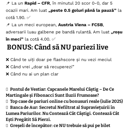
📌 La un
Rapid – CFR
, în minutul 20 scor 0-0, dar 5
ocazii mari. Am luat
„peste 0.5 goluri până la pauză”
la
cotă 1.90. ✅
📌 La un meci european,
Austria Viena – FCSB
,
adversarii luau galbene pe bandă rulantă. Am luat
„roșu
în meci”
la cotă 4.00. ✅
BONUS: Când să NU pariezi live
❌ Când te uiți doar pe flashscore și nu vezi meciul
❌ Când vrei „doar să recuperezi”
❌ Când nu ai un plan clar
Pontul de Vestiar: Capcanele Marelui Câștig – De Ce
Martingale și Fibonacci Sunt Iluzii Frumoase?
Top case de pariuri online cu bonusuri reale (iulie 2025)
Banca de Aur: Secretul Nefiltrat al Supraviețuirii în
Lumea Pariurilor. Nu Contează Cât Câștigi. Contează Cât
Ești Pregătit Să Pierzi.
Greșeli de începător: ce NU trebuie să pui pe bilet