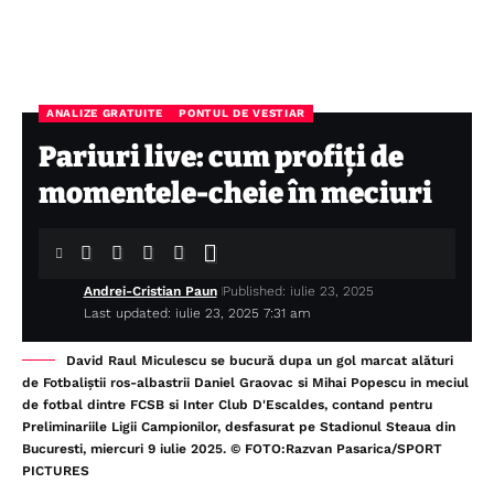
ANALIZE GRATUITE
PONTUL DE VESTIAR
Pariuri live: cum profiți de
momentele-cheie în meciuri
Andrei-Cristian Paun
Published: iulie 23, 2025
Last updated: iulie 23, 2025 7:31 am
David Raul Miculescu se bucură dupa un gol marcat alături
de Fotbaliștii ros-albastrii Daniel Graovac si Mihai Popescu in meciul
de fotbal dintre FCSB si Inter Club D'Escaldes, contand pentru
Preliminariile Ligii Campionilor, desfasurat pe Stadionul Steaua din
Bucuresti, miercuri 9 iulie 2025. © FOTO:Razvan Pasarica/SPORT
PICTURES