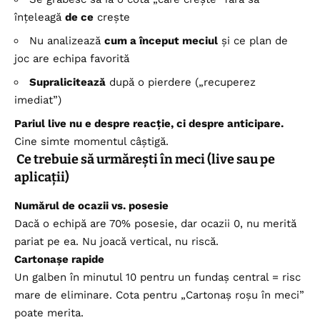
înțeleagă
de ce
crește
Nu analizează
cum a început meciul
și ce plan de
joc are echipa favorită
Supralicitează
după o pierdere („recuperez
imediat”)
Pariul live nu e despre reacție, ci despre anticipare.
Cine simte momentul câștigă.
Ce trebuie să urmărești în meci (live sau pe
aplicații)
Numărul de ocazii vs. posesie
Dacă o echipă are 70% posesie, dar ocazii 0, nu merită
pariat pe ea. Nu joacă vertical, nu riscă.
Cartonașe rapide
Un galben în minutul 10 pentru un fundaș central = risc
mare de eliminare. Cota pentru „Cartonaș roșu în meci”
poate merita.