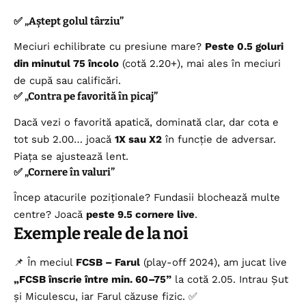
✅ „Aștept golul târziu”
Meciuri echilibrate cu presiune mare?
Peste 0.5 goluri
din minutul 75 încolo
(cotă 2.20+), mai ales în meciuri
de cupă sau calificări.
✅ „Contra pe favorită în picaj”
Dacă vezi o favorită apatică, dominată clar, dar cota e
tot sub 2.00… joacă
1X sau X2
în funcție de adversar.
Piața se ajustează lent.
✅ „Cornere în valuri”
Încep atacurile poziționale? Fundasii blochează multe
centre? Joacă
peste 9.5 cornere live
.
Exemple reale de la noi
📌 În meciul
FCSB – Farul
(play-off 2024), am jucat live
„FCSB înscrie între min. 60–75”
la cotă 2.05. Intrau Șut
și Miculescu, iar Farul căzuse fizic. ✅