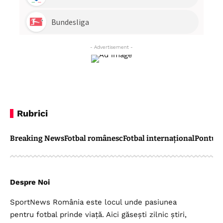
- Advertisement -
Rubrici
Breaking News
Fotbal românesc
Fotbal internațional
Pontul 
Despre Noi
SportNews România este locul unde pasiunea
pentru fotbal prinde viață. Aici găsești zilnic știri,