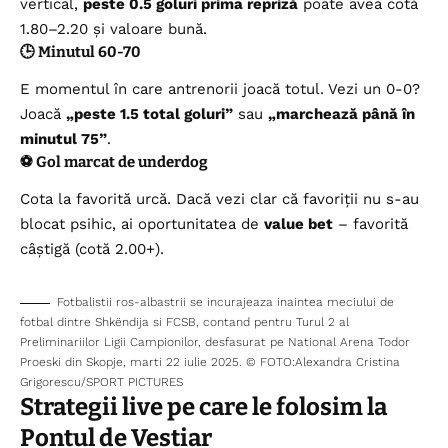
vertical,
peste 0.5 goluri prima repriză
poate avea cotă
1.80–2.20 și valoare bună.
🕒 Minutul 60-70
E momentul în care antrenorii joacă totul. Vezi un 0-0?
Joacă
„peste 1.5 total goluri”
sau
„marchează până în
minutul 75”
.
⚽ Gol marcat de underdog
Cota la favorită urcă. Dacă vezi clar că favoriții nu s-au
blocat psihic, ai oportunitatea de
value bet
– favorită
câștigă (cotă 2.00+).
Fotbalistii ros-albastrii se incurajeaza inaintea meciului de
fotbal dintre Shkëndija si FCSB, contand pentru Turul 2 al
Preliminariilor Ligii Campionilor, desfasurat pe National Arena Todor
Proeski din Skopje, marti 22 iulie 2025. © FOTO:Alexandra Cristina
Grigorescu/SPORT PICTURES
Strategii live pe care le folosim la
Pontul de Vestiar