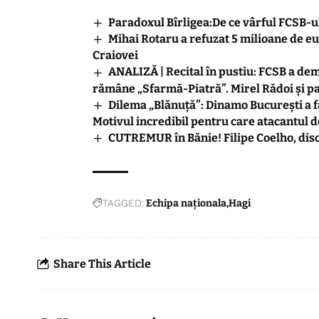
Paradoxul Bîrligea:De ce vârful FCSB-ul
Mihai Rotaru a refuzat 5 milioane de e
Craiovei
ANALIZĂ | Recital în pustiu: FCSB a demo
rămâne „Sfarmă-Piatră”. Mirel Rădoi și p
Dilema „Blănuță”: Dinamo București a fă
Motivul incredibil pentru care atacantul d
CUTREMUR în Bănie! Filipe Coelho, disc
TAGGED:
Echipa naționala
Hagi
Share This Article