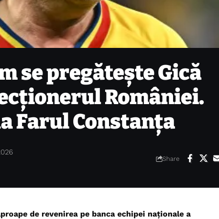
um se pregătește Gică
lecționerul României.
 la Farul Constanța
2026
Share
aproape de revenirea pe banca echipei naționale a