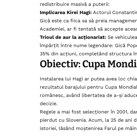
redistribuire masivă a puterii:
Implicarea Kirei Hagi:
Actorul Constantin
Gică este ca fiica sa să preia managementu
Academiei, ar fi tentată să accepte acea
Trioul de aur la acționariat:
Se vehiculea
împărțit între nume legendare: Gică Pop
35% din acțiuni, completând structura în 
​Obiectiv: Cupa Mond
​Instalarea lui Hagi ar putea avea loc ch
rezultatul barajului pentru Cupa Mondială
românesc, având libertatea de a-și aduce 
decizie.
​Regele a mai fost selecționer în 2001, 
pierdut cu Slovenia. Acum, la 25 de ani di
istoriei, lăsând moștenirea Farul pe mâini