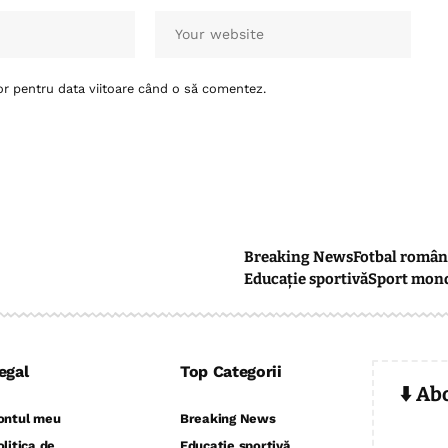
or pentru data viitoare când o să comentez.
Breaking News
Fotbal român
Educație sportivă
Sport mon
egal
Top Categorii
⬇️ Ab
ontul meu
Breaking News
olitica de
Educație sportivă