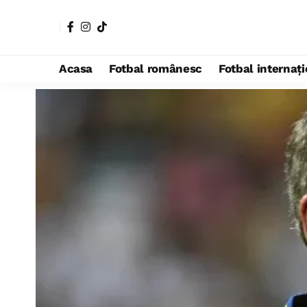
Acasa
Fotbal românesc
Fotbal internaț