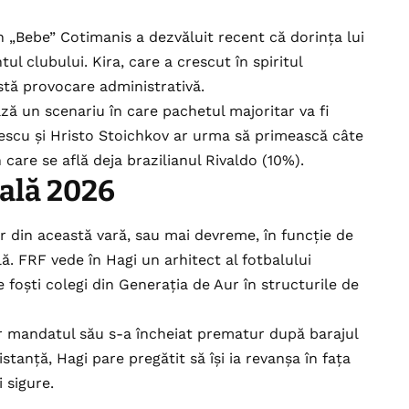
 „Bebe” Cotimanis a dezvăluit recent că dorința lui
l clubului. Kira, care a crescut în spiritul
stă provocare administrativă.
ză un scenariu în care pachetul majoritar va fi
escu și Hristo Stoichkov ar urma să primească câte
care se află deja brazilianul Rivaldo (10%).
ială 2026
iar din această vară, sau mai devreme, în funcție de
. FRF vede în Hagi un arhitect al fotbalului
foști colegi din Generația de Aur în structurile de
dar mandatul său s-a încheiat prematur după barajul
stanță, Hagi pare pregătit să își ia revanșa în fața
 sigure.