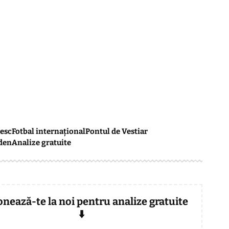
esc
Fotbal internațional
Pontul de Vestiar
den
Analize gratuite
onează-te la noi pentru analize gratuite
⬇️