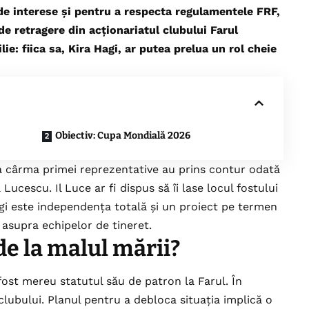
 de interese și pentru a respecta regulamentele FRF,
de retragere din acționariatul clubului Farul
ie: fiica sa, Kira Hagi, ar putea prelua un rol cheie
​Obiectiv: Cupa Mondială 2026
 la cârma primei reprezentative au prins contur odată
ucescu. Il Luce ar fi dispus să îi lase locul fostului
Hagi este independența totală și un proiect pe termen
l asupra echipelor de tineret.
 de la malul mării?
 fost mereu statutul său de patron la Farul. În
clubului. Planul pentru a debloca situația implică o