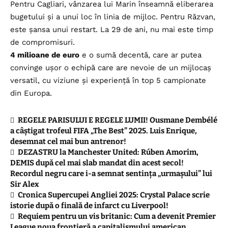
Pentru Cagliari, vânzarea lui Marin înseamnă eliberarea
bugetului și a unui loc în linia de mijloc. Pentru Răzvan,
este șansa unui restart. La 29 de ani, nu mai este timp
de compromisuri.
4 milioane de euro
e o sumă decentă, care ar putea
convinge ușor o echipă care are nevoie de un mijlocaș
versatil, cu viziune și experiență în top 5 campionate
din Europa.
REGELE PARISULUI E REGELE LUMII! Ousmane Dembélé
a câștigat trofeul FIFA „The Best” 2025. Luis Enrique,
desemnat cel mai bun antrenor!
DEZASTRU la Manchester United: Rúben Amorim,
DEMIS după cel mai slab mandat din acest secol!
Recordul negru care i-a semnat sentința „urmașului” lui
Sir Alex
Cronica Supercupei Angliei 2025: Crystal Palace scrie
istorie după o finală de infarct cu Liverpool!
Requiem pentru un vis britanic: Cum a devenit Premier
League noua frontieră a capitalismului american