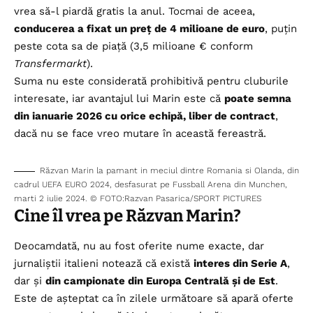
vrea să-l piardă gratis la anul. Tocmai de aceea,
conducerea a fixat un preț de 4 milioane de euro
, puțin
peste cota sa de piață (3,5 milioane € conform
Transfermarkt
).
Suma nu este considerată prohibitivă pentru cluburile
interesate, iar avantajul lui Marin este că
poate semna
din ianuarie 2026 cu orice echipă, liber de contract
,
dacă nu se face vreo mutare în această fereastră.
Răzvan Marin la pamant in meciul dintre Romania si Olanda, din
cadrul UEFA EURO 2024, desfasurat pe Fussball Arena din Munchen,
marti 2 iulie 2024. © FOTO:Razvan Pasarica/SPORT PICTURES
Cine îl vrea pe Răzvan Marin?
Deocamdată, nu au fost oferite nume exacte, dar
jurnaliștii italieni notează că există
interes din Serie A
,
dar și
din campionate din Europa Centrală și de Est
.
Este de așteptat ca în zilele următoare să apară oferte