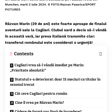
Munchen, marti 2 iulie 2024. © FOTO:Razvan Pasarica/SPORT
PICTURES
Răzvan Marin (29 de ani) este foarte aproape de finalul
aventurii sale la Cagliari. Clubul sard a decis să-l vândă
în această vară, iar presa italiană transmite clar:
transferul românului este considerat o urgență!
Contents
Cagliari vrea să-l vândă imediat pe Marin:
„Prioritate absolută!”
Statutul s-a deteriorat: doar 15 meciuri ca titular în
sezonul trecut
Cât cere Cagliari pentru român
Cine îl vrea pe Răzvan Marin?
Cădere de formă sau lipsă de încredere?