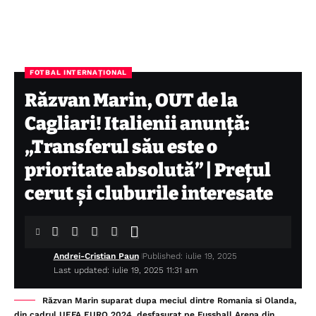
FOTBAL INTERNAȚIONAL
Răzvan Marin, OUT de la
Cagliari! Italienii anunță:
„Transferul său este o
prioritate absolută” | Prețul
cerut și cluburile interesate
Andrei-Cristian Paun
Published: iulie 19, 2025
Last updated: iulie 19, 2025 11:31 am
Răzvan Marin suparat dupa meciul dintre Romania si Olanda,
din cadrul UEFA EURO 2024, desfasurat pe Fussball Arena din