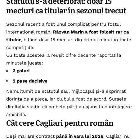
Statutul s-a deteriorat: doar 15
meciuri ca titular în sezonul trecut
Sezonul recent a fost unul complicat pentru fostul
internațional român.
Răzvan Marin a fost folosit rar ca
titular
, bifând doar 15 meciuri din primul minut în toate
competițiile.
Cu toate acestea, a reușit cifre decente raportat la
minutele jucate:
3 goluri
2 pase decisive
Nemulțumit de statutul său, mijlocașul și-a exprimat
dorința de a pleca, iar clubul a fost de acord. Sursele
din Italia susțin că ambele părți au ajuns la o înțelegere
amiabilă.
Cât cere Cagliari pentru român
Deși mai are contract
până în vara lui 2026
, Cagliari nu