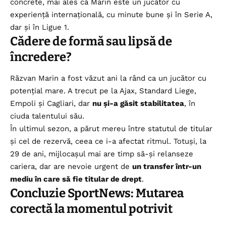
concrete, mai ales că Marin este un jucător cu
experiență internațională, cu minute bune și în Serie A,
dar și în Ligue 1.
Cădere de formă sau lipsă de
încredere?
Răzvan Marin a fost văzut ani la rând ca un jucător cu
potențial mare. A trecut pe la Ajax, Standard Liege,
Empoli și Cagliari, dar
nu și-a găsit stabilitatea
, în
ciuda talentului său.
În ultimul sezon, a părut mereu între statutul de titular
și cel de rezervă, ceea ce i-a afectat ritmul. Totuși, la
29 de ani, mijlocașul mai are timp să-și relanseze
cariera, dar are nevoie urgent de
un transfer într-un
mediu în care să fie titular de drept
.
Concluzie SportNews: Mutarea
corectă la momentul potrivit