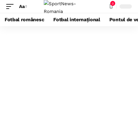
0
Aa
Fotbal românesc
Fotbal internațional
Pontul de ve