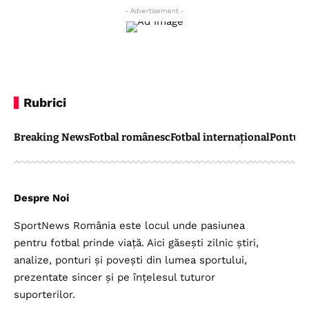
- Advertisement -
Rubrici
Breaking News
Fotbal românesc
Fotbal internațional
Pontul 
Despre Noi
SportNews România este locul unde pasiunea
pentru fotbal prinde viață. Aici găsești zilnic știri,
analize, ponturi și povești din lumea sportului,
prezentate sincer și pe înțelesul tuturor
suporterilor.