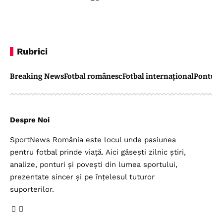
Rubrici
Breaking News
Fotbal românesc
Fotbal internațional
Pontul 
Despre Noi
SportNews România este locul unde pasiunea
pentru fotbal prinde viață. Aici găsești zilnic știri,
analize, ponturi și povești din lumea sportului,
prezentate sincer și pe înțelesul tuturor
suporterilor.