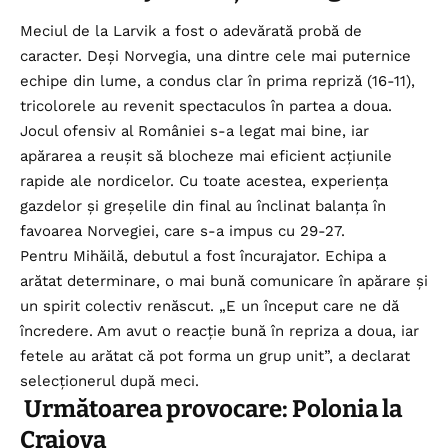
Meciul de la Larvik a fost o adevărată probă de
caracter. Deși Norvegia, una dintre cele mai puternice
echipe din lume, a condus clar în prima repriză (16-11),
tricolorele au revenit spectaculos în partea a doua.
Jocul ofensiv al României s-a legat mai bine, iar
apărarea a reușit să blocheze mai eficient acțiunile
rapide ale nordicelor. Cu toate acestea, experiența
gazdelor și greșelile din final au înclinat balanța în
favoarea Norvegiei, care s-a impus cu 29-27.
Pentru Mihăilă, debutul a fost încurajator. Echipa a
arătat determinare, o mai bună comunicare în apărare și
un spirit colectiv renăscut. „E un început care ne dă
încredere. Am avut o reacție bună în repriza a doua, iar
fetele au arătat că pot forma un grup unit”, a declarat
selecționerul după meci.
Următoarea provocare: Polonia la
Craiova