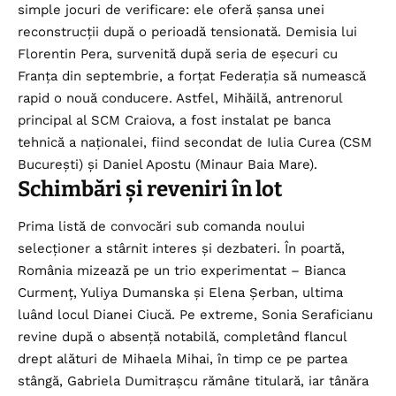
simple jocuri de verificare: ele oferă șansa unei
reconstrucții după o perioadă tensionată. Demisia lui
Florentin Pera, survenită după seria de eșecuri cu
Franța din septembrie, a forțat Federația să numească
rapid o nouă conducere. Astfel, Mihăilă, antrenorul
principal al SCM Craiova, a fost instalat pe banca
tehnică a naționalei, fiind secondat de Iulia Curea (CSM
București) și Daniel Apostu (Minaur Baia Mare).
Schimbări și reveniri în lot
Prima listă de convocări sub comanda noului
selecționer a stârnit interes și dezbateri. În poartă,
România mizează pe un trio experimentat – Bianca
Curmenț, Yuliya Dumanska și Elena Șerban, ultima
luând locul Dianei Ciucă. Pe extreme, Sonia Seraficianu
revine după o absență notabilă, completând flancul
drept alături de Mihaela Mihai, în timp ce pe partea
stângă, Gabriela Dumitrașcu rămâne titulară, iar tânăra