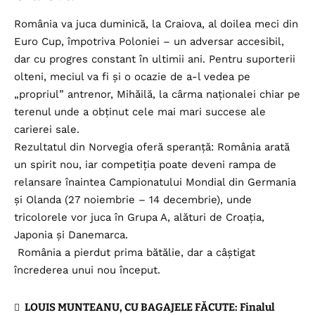
România va juca duminică, la Craiova, al doilea meci din
Euro Cup, împotriva Poloniei – un adversar accesibil,
dar cu progres constant în ultimii ani. Pentru suporterii
olteni, meciul va fi și o ocazie de a-l vedea pe
„propriul” antrenor, Mihăilă, la cârma naționalei chiar pe
terenul unde a obținut cele mai mari succese ale
carierei sale.
Rezultatul din Norvegia oferă speranță: România arată
un spirit nou, iar competiția poate deveni rampa de
relansare înaintea Campionatului Mondial din Germania
și Olanda (27 noiembrie – 14 decembrie), unde
tricolorele vor juca în Grupa A, alături de Croația,
Japonia și Danemarca.
România a pierdut prima bătălie, dar a câștigat
încrederea unui nou început.
LOUIS MUNTEANU, CU BAGAJELE FĂCUTE: Finalul