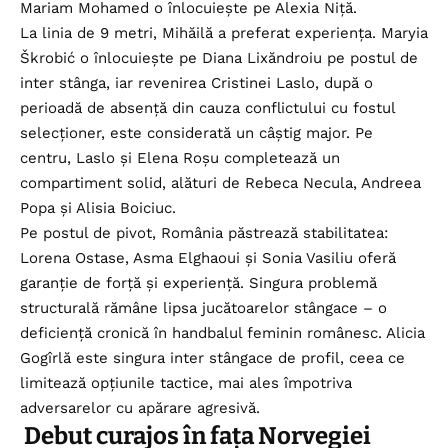
Mariam Mohamed o înlocuiește pe Alexia Niță.
La linia de 9 metri, Mihăilă a preferat experiența. Maryia
Škrobić o înlocuiește pe Diana Lixăndroiu pe postul de
inter stânga, iar revenirea Cristinei Laslo, după o
perioadă de absență din cauza conflictului cu fostul
selecționer, este considerată un câștig major. Pe
centru, Laslo și Elena Roșu completează un
compartiment solid, alături de Rebeca Necula, Andreea
Popa și Alisia Boiciuc.
Pe postul de pivot, România păstrează stabilitatea:
Lorena Ostase, Asma Elghaoui și Sonia Vasiliu oferă
garanție de forță și experiență. Singura problemă
structurală rămâne lipsa jucătoarelor stângace – o
deficiență cronică în handbalul feminin românesc. Alicia
Gogîrlă este singura inter stângace de profil, ceea ce
limitează opțiunile tactice, mai ales împotriva
adversarelor cu apărare agresivă.
Debut curajos în fața Norvegiei