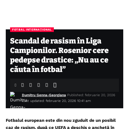
FOTBAL INTERNAȚIONAL
Scandal de rasism în Liga
Campionilor. Rosenior cere
pedepse drastice: „Nu au ce
căuta în fotbal”
Dumitru Genna-Georgiana
Published: februarie 20, 2026
Last updated: februarie 20, 2026 10:41 am
Fotbalul european este din nou zguduit de un posibil
caz de rasism, după ce UEFA a deschis o anchetă în