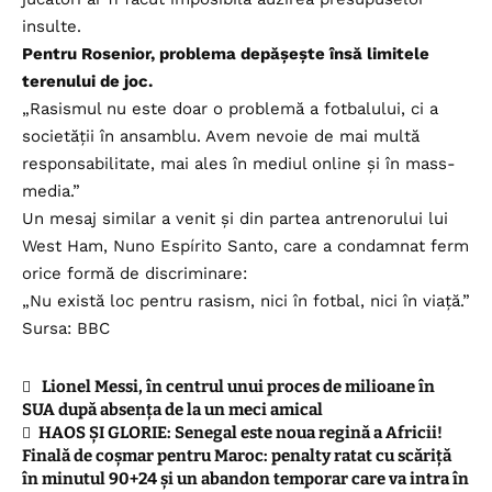
insulte.
Pentru Rosenior, problema depășește însă limitele
terenului de joc.
„Rasismul nu este doar o problemă a fotbalului, ci a
societății în ansamblu. Avem nevoie de mai multă
responsabilitate, mai ales în mediul online și în mass-
media.”
Un mesaj similar a venit și din partea antrenorului lui
West Ham, Nuno Espírito Santo, care a condamnat ferm
orice formă de discriminare:
„Nu există loc pentru rasism, nici în fotbal, nici în viață.”
Sursa: BBC
Lionel Messi, în centrul unui proces de milioane în
SUA după absența de la un meci amical
HAOS ȘI GLORIE: Senegal este noua regină a Africii!
Finală de coșmar pentru Maroc: penalty ratat cu scăriță
în minutul 90+24 și un abandon temporar care va intra în