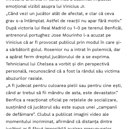
emoțional vizibil asupra lui Vinicius Jr.
„Când vezi un jucător atât de afectat, e clar că ceva
grav s-a întâmplat. Astfel de reacții nu apar fără motiv.”
După victoria lui Real Madrid cu 1-0 pe terenul Benficăi,
antrenorul portughez Jose Mourinho l-a acuzat pe
Vinicius că ar fi provocat publicul prin modul în care și-
a sărbătorit golul. Rosenior nu a intrat în polemică, dar
a apărat ferm dreptul jucătorului de a se exprima.
Tehnicianul lui Chelsea a vorbit și din perspectivă
personală, recunoscând că a fost la rândul său victima
abuzurilor rasiale.
„A fi judecat pentru culoarea pielii sau pentru cine ești,
când ar trebui să fii mândru de asta, este devastator.”
Benfica a reacționat oficial pe rețelele de socializare,
susținând că jucătorul său este supus unei „campanii
de defăimare”. Clubul a publicat imagini video ale
momentului incriminat, afirmând că distanța dintre
jucători ar fi făcut imposibilă auzirea presupuselor