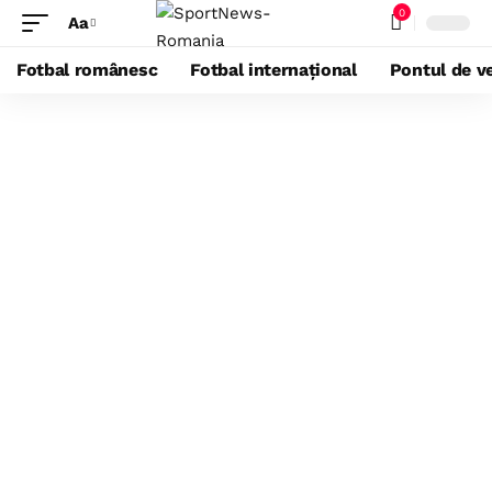
0
Aa
Fotbal românesc
Fotbal internațional
Pontul de ve