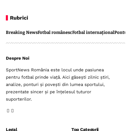
Rubrici
Breaking News
Fotbal românesc
Fotbal internațional
Pontul 
Despre Noi
SportNews România este locul unde pasiunea
pentru fotbal prinde viață. Aici găsești zilnic știri,
analize, ponturi și povești din lumea sportului,
prezentate sincer și pe înțelesul tuturor
suporterilor.
Legal
Top Categorii