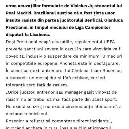
urma acuzațiilor formulate de Vinicius Jr, atacantul lui
Real Madrid. Brazilianul susține că a fost ținta unor
insulte rasiste din partea jucătorului Benficăi, Gianluca
Prestianni, în timpul meciului de Liga Campionilor
disputat la Lisabona.
Deși Prestianni neagă acuzațiile, regulamentul UEFA
prevede sancțiuni severe în cazul în care vinovăția va fi
dovedită, inclusiv o suspendare de minimum 10 meciuri
în competițiile europene. Ancheta este în desfășurare.
În acest context, antrenorul lui Chelsea, Liam Rosenior,
a transmis un mesaj dur și fără echivoc, cerând
toleranță zero față de rasism.
„Orice jucător, antrenor sau manager găsit vinovat de
rasism nu ar trebui să mai facă parte din acest sport.
Nu există scuze și nu există circumstanțe atenuante”, a
declarat tehnicianul.
Rosenior a refuzat să comenteze direct incidentul,
invocând ancheta în curs, însă a subliniat impactul