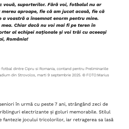
 vouă, suporterilor. Fără voi, fotbalul nu ar
t
mereu aproape, fie că am jucat acasă, fie că
re a voastră a însemnat enorm pentru mine.
mea. Chiar dacă nu voi mai fi pe teren în
ter al echipei naționale și voi trăi cu aceeași
Hai, România!
e fotbal dintre Cipru si Romania, contand pentru Preliminariile
adium din Strovolos, marti 9 septembrie 2025. © FOTO:Marius
seniori în urmă cu peste 7 ani, strângând zeci de
riblinguri electrizante și goluri memorabile. Stilul
antezie jocului tricolorilor, iar retragerea sa lasă