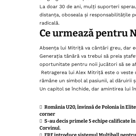
La doar 30 de ani, mulți suporteri sperau
distanța, oboseala și responsabilitățile 
radicală.
Ce urmează pentru N
Absența lui Mitriță va cântări greu, dar e
Generația tânără va trebui să preia ștafet
oportunitate pentru noii jucători să se a
Retragerea lui Alex Mitriță este o veste
rămâne un simbol al pasiunii, al dăruirii ș
Un capitol se închide, dar amintirea lui î
România U20, învinsă de Polonia în Elite 
corner
S-au decis primele 5 echipe calificate î
Corvinul.
FRF introduce sistemul Multiball pentru