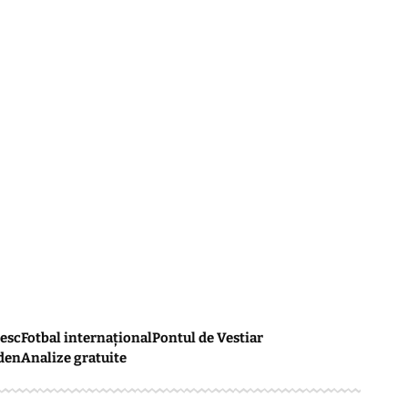
esc
Fotbal internațional
Pontul de Vestiar
den
Analize gratuite