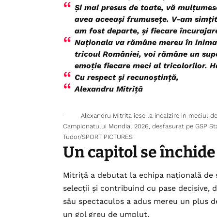
Și mai presus de toate, vă mulțumesc
avea aceeași frumusețe. V-am simți
am fost departe, și fiecare încuraja
Naționala va rămâne mereu în inima 
tricoul României, voi rămâne un supor
emoție fiecare meci al tricolorilor. 
Cu respect și recunoștință,
Alexandru Mitriță
Alexandru Mitrita iese la incalzire in meciul d
Campionatului Mondial 2026, desfasurat pe GSP St
Tudor/SPORT PICTURES
Un capitol se închide
Mitriță a debutat la echipa națională de 
selecții și contribuind cu pase decisive, d
său spectaculos a adus mereu un plus de f
un gol greu de umplut.