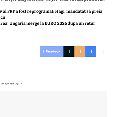
v al FRF a fost reprogramat: Hagi, mandatat să preia
scu
carea! Ungaria merge la EURO 2026 după un retur
Facebook
nt marcate cu
*