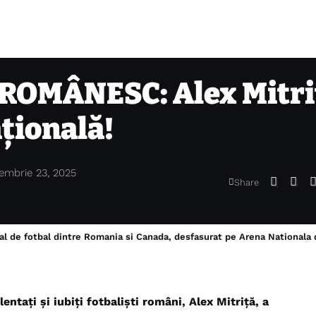
ROMÂNESC: Alex Mitri
ațională!
embrie 23, 2025
Share
cal de fotbal dintre Romania si Canada, desfasurat pe Arena Nationala
entați și iubiți fotbaliști români, Alex Mitriță, a