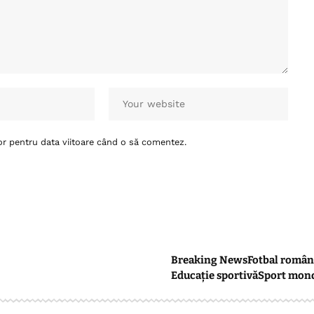
or pentru data viitoare când o să comentez.
Breaking News
Fotbal român
Educație sportivă
Sport mon