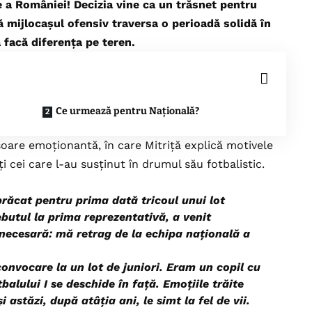
 a României! Decizia vine ca un trăsnet pentru
ă mijlocașul ofensiv traversa o perioadă solidă în
 facă diferența pe teren.
Ce urmează pentru Națională?
soare emoționantă, în care Mitriță explică motivele
oți cei care l-au susținut în drumul său fotbalistic.
ăcat pentru prima dată tricoul unui lot
ebutul la prima reprezentativă, a venit
necesară: mă retrag de la echipa națională a
nvocare la un lot de juniori. Eram un copil cu
balului I se deschide în față. Emoțiile trăite
 astăzi, după atâția ani, le simt la fel de vii.