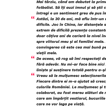
Mai târziu, când am debutat la prim
fotbalist. Să îți auzi imnul și să ști
întregi e un sentiment greu de pus în
Astăzi, la 30 de ani, mă aflu într-un
dificile. Joc în China, iar distanțele
extrem de dificilă prezența constant
doar câțiva ani de carieră la nivel î
spre viitorul meu și al familiei mele.
convingerea că este cea mai bună pe
vieții mele.
De aceea, vă rog să îmi respectați de
fără adevăr. Nu mi-ar face bine nici 
liniște și susținere totală pentru a-ș
Vreau să le mulțumesc selecționerilo
Fiecare dintre ei m-a ajutat să cres
culorile României. Le mulțumesc și t
colaborat, au fost mereu alături de 
care am împărțit vestiarul, bucuriil
care ne vor lega pe viață.