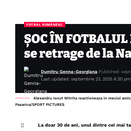
FOTBAL ROMÂNESC
ȘOC ÎN FOTBALUL 
se retrage de la N
Dumitru Genna-Georgiana
Published: sept
Last updated: septembrie 23, 2025 6:20 pm
Alexandru Ionut Mitrita reactioneaza in meciul ami
Pasarica/SPORT PICTURES
La doar 30 de ani, unul dintre cei mai tal