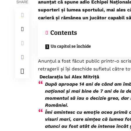
anunțat că spune adio Echipei Naționale
SHARE
suporteri și lumea sportului, mai ales c
carieră și rămânea un jucător capabil să
Contents
Un capitol se închide
Anunțul a fost făcut public printr-o scri
retragerii și își deschide sufletul către t
Declarația lui Alex Mitriță
După aproape 14 ani de când am îmbr
național și mai bine de 7 ani de la d
momentul să iau o decizie grea, dar 
României.
Îmi amintesc cu emoție acea primă co
visuri mari, care simțea că lumea fot
atunci au fost atât de intense încât și