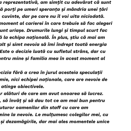
a reprezentativă, am simțit cu adevărat că sunt
i că porți pe umeri speranța și mândria unei țări
 cuvinte, dar pe care nu îl voi uita niciodată.
 moment al carierei în care trebuie să fac alegeri
 sunt uriașe. Drumurile lungi și timpul scurt fac
ă la echipa națională. În plus, știu că mai am
nalt și simt nevoia să îmi îndrept toată energia
 Este o decizie luată cu sufletul strâns, dar cu
ntru mine și familia mea în acest moment al
cizia fără a crea în jurul acesteia speculații
mie, nici echipei naționale, care are nevoie de
i atinge obiectivele.
r alături de care am avut onoarea să lucrez.
c, să învăț și să dau tot ce am mai bun pentru
uturor oamenilor din staff cu care am
mine la nevoie. Le mulțumesc colegilor mei, cu
e și dezamăgirile, dar mai ales momentele unice