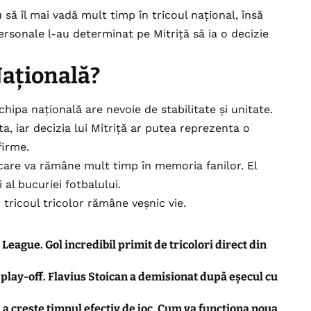
 să îl mai vadă mult timp în tricoul național, însă
personale l-au determinat pe Mitriță să ia o decizie
ațională?
chipa națională are nevoie de stabilitate și unitate.
a, iar decizia lui Mitriță ar putea reprezenta o
firme.
 care va rămâne mult timp în memoria fanilor. El
i al bucuriei fotbalului.
n tricoul tricolor rămâne veșnic vie.
League. Gol incredibil primit de tricolori direct din
n play-off. Flavius Stoican a demisionat după eșecul cu
 a crește timpul efectiv de joc. Cum va funcționa noua