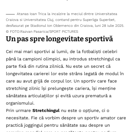
Atanas Ioan Trica la incalzire la meciul dintre Universitatea
Craiova si Universitatea Cluj, contand pentru Superliga Superbet,
desfasurat pe Stadionul Ion Oblemenco din Craiova, luni 28 iulie 2025.
© FOTO:Razvan Pasarica/SPORT PICTURES
Un pas spre longevitate sportivă
Cei mai mari sportivi ai lumii, de la fotbaliști celebri
până la campioni olimpici, au introdus stretchingul ca
parte fixă din rutina zilnică. Nu este un secret că
longevitatea carierei lor este strâns legată de modul în
care au avut grijă de corpul lor. Un sportiv care face
stretching zilnic își prelungește cariera, își menține
sănătatea articulațiilor și evită uzura prematură a
organismului.
Prin urmare
Stretchingul
nu este o opțiune, ci o
necesitate. Fie că vorbim despre un sportiv amator care
practică joggingul pentru sănătate sau despre un