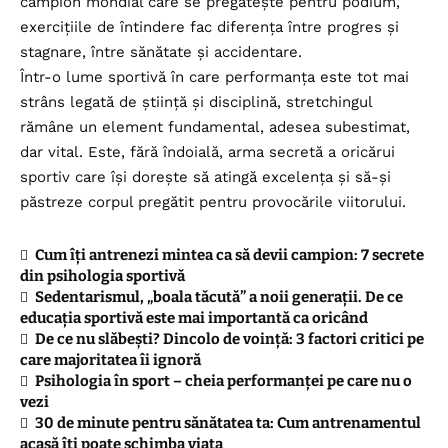
campion mondial care se pregătește pentru podium,
exercițiile de întindere fac diferența între progres și
stagnare, între sănătate și accidentare.
Într-o lume sportivă în care performanța este tot mai
strâns legată de știință și disciplină, stretchingul
rămâne un element fundamental, adesea subestimat,
dar vital. Este, fără îndoială, arma secretă a oricărui
sportiv care își dorește să atingă excelența și să-și
păstreze corpul pregătit pentru provocările viitorului.
Cum îți antrenezi mintea ca să devii campion: 7 secrete
din psihologia sportivă
Sedentarismul, „boala tăcută” a noii generații. De ce
educația sportivă este mai importantă ca oricând
De ce nu slăbești? Dincolo de voință: 3 factori critici pe
care majoritatea îi ignoră
Psihologia în sport – cheia performanței pe care nu o
vezi
30 de minute pentru sănătatea ta: Cum antrenamentul
acasă îți poate schimba viața