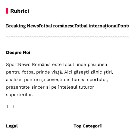
Rubrici
Breaking News
Fotbal românesc
Fotbal internațional
Pontul 
Despre Noi
SportNews România este locul unde pasiunea
pentru fotbal prinde viață. Aici găsești zilnic știri,
analize, ponturi și povești din lumea sportului,
prezentate sincer și pe înțelesul tuturor
suporterilor.
Legal
Top Categorii