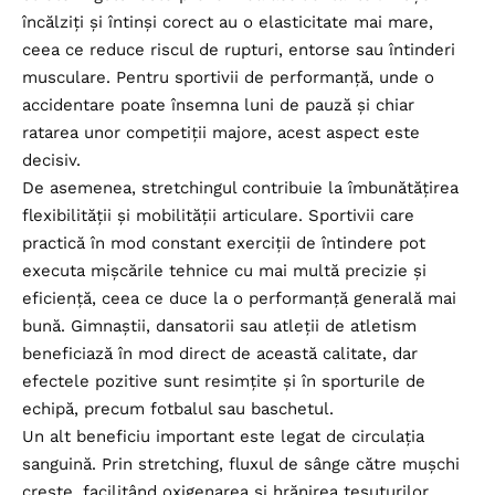
încălziți și întinși corect au o elasticitate mai mare,
ceea ce reduce riscul de rupturi, entorse sau întinderi
musculare. Pentru sportivii de performanță, unde o
accidentare poate însemna luni de pauză și chiar
ratarea unor competiții majore, acest aspect este
decisiv.
De asemenea, stretchingul contribuie la îmbunătățirea
flexibilității și mobilității articulare. Sportivii care
practică în mod constant exerciții de întindere pot
executa mișcările tehnice cu mai multă precizie și
eficiență, ceea ce duce la o performanță generală mai
bună. Gimnaștii, dansatorii sau atleții de atletism
beneficiază în mod direct de această calitate, dar
efectele pozitive sunt resimțite și în sporturile de
echipă, precum fotbalul sau baschetul.
Un alt beneficiu important este legat de circulația
sanguină. Prin stretching, fluxul de sânge către mușchi
crește, facilitând oxigenarea și hrănirea țesuturilor.