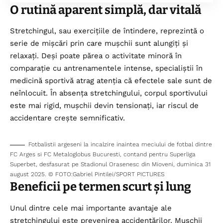
O rutină aparent simplă, dar vitală
Stretchingul, sau exercițiile de întindere, reprezintă o
serie de mișcări prin care mușchii sunt alungiți și
relaxați. Deși poate părea o activitate minoră în
comparație cu antrenamentele intense, specialiștii în
medicină sportivă atrag atenția că efectele sale sunt de
neînlocuit. În absența stretchingului, corpul sportivului
este mai rigid, mușchii devin tensionați, iar riscul de
accidentare crește semnificativ.
Fotbalistii argeseni la incalzire inaintea meciului de fotbal dintre
FC Arges si FC Metaloglobus Bucuresti, contand pentru Superliga
Superbet, desfasurat pe Stadionul Orasenesc din Mioveni, duminica 31
august 2025. © FOTO:Gabriel Pintilei/SPORT PICTURES
Beneficii pe termen scurt și lung
Unul dintre cele mai importante avantaje ale
stretchingului este prevenirea accidentărilor. Mușchii