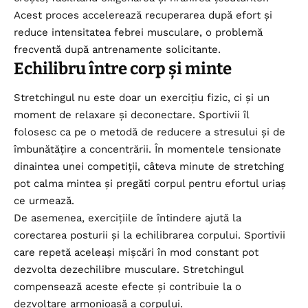
Acest proces accelerează recuperarea după efort și
reduce intensitatea febrei musculare, o problemă
frecventă după antrenamente solicitante.
Echilibru între corp și minte
Stretchingul nu este doar un exercițiu fizic, ci și un
moment de relaxare și deconectare. Sportivii îl
folosesc ca pe o metodă de reducere a stresului și de
îmbunătățire a concentrării. În momentele tensionate
dinaintea unei competiții, câteva minute de stretching
pot calma mintea și pregăti corpul pentru efortul uriaș
ce urmează.
De asemenea, exercițiile de întindere ajută la
corectarea posturii și la echilibrarea corpului. Sportivii
care repetă aceleași mișcări în mod constant pot
dezvolta dezechilibre musculare. Stretchingul
compensează aceste efecte și contribuie la o
dezvoltare armonioasă a corpului.