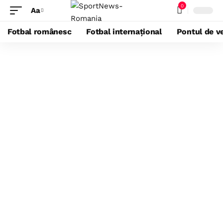
0
Aa
Fotbal românesc
Fotbal internațional
Pontul de ve