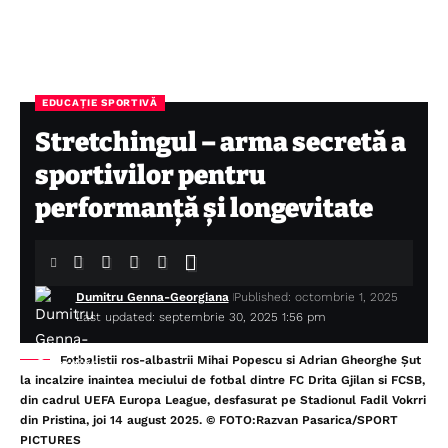
EDUCAȚIE SPORTIVĂ
Stretchingul – arma secretă a
sportivilor pentru
performanță și longevitate
Dumitru Genna-Georgiana
Published: octombrie 1, 2025
Last updated: septembrie 30, 2025 1:56 pm
Fotbalistii ros-albastrii Mihai Popescu si Adrian Gheorghe Șut
la incalzire inaintea meciului de fotbal dintre FC Drita Gjilan si FCSB,
din cadrul UEFA Europa League, desfasurat pe Stadionul Fadil Vokrri
din Pristina, joi 14 august 2025. © FOTO:Razvan Pasarica/SPORT
PICTURES