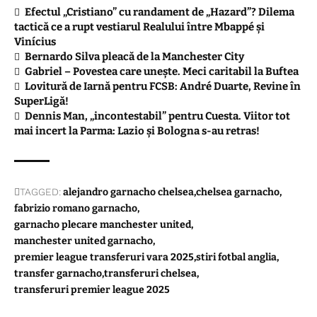
Efectul „Cristiano” cu randament de „Hazard”? Dilema
tactică ce a rupt vestiarul Realului între Mbappé și
Vinícius
Bernardo Silva pleacă de la Manchester City
Gabriel – Povestea care unește. Meci caritabil la Buftea
Lovitură de Iarnă pentru FCSB: André Duarte, Revine în
SuperLigă!
Dennis Man, „incontestabil” pentru Cuesta. Viitor tot
mai incert la Parma: Lazio și Bologna s-au retras!
TAGGED:
alejandro garnacho chelsea
chelsea garnacho
fabrizio romano garnacho
garnacho plecare manchester united
manchester united garnacho
premier league transferuri vara 2025
stiri fotbal anglia
transfer garnacho
transferuri chelsea
transferuri premier league 2025