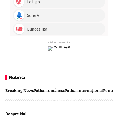
- Advertisement -
Rubrici
Breaking News
Fotbal românesc
Fotbal internațional
Pontul 
Despre Noi