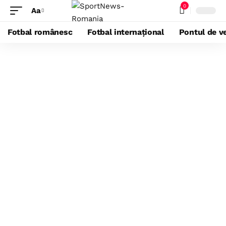
0
Aa
Fotbal românesc
Fotbal internațional
Pontul de ve