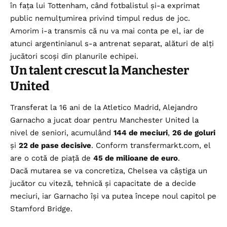
în fața lui Tottenham, când fotbalistul și-a exprimat
public nemulțumirea privind timpul redus de joc.
Amorim i-a transmis că nu va mai conta pe el, iar de
atunci argentinianul s-a antrenat separat, alături de alți
jucători scoși din planurile echipei.
Un talent crescut la Manchester
United
Transferat la 16 ani de la Atletico Madrid, Alejandro
Garnacho a jucat doar pentru Manchester United la
nivel de seniori, acumulând
144 de meciuri
,
26 de goluri
și
22 de pase decisive
. Conform transfermarkt.com, el
are o cotă de piață de
45 de milioane de euro
.
Dacă mutarea se va concretiza, Chelsea va câștiga un
jucător cu viteză, tehnică și capacitate de a decide
meciuri, iar Garnacho își va putea începe noul capitol pe
Stamford Bridge.