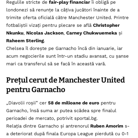
Regulile stricte de
fair-play financiar
îi obligă pe
londonezi să renunțe la câțiva jucători înainte de a
trimite oferta oficială către Manchester United. Printre
fotbaliștii vizați pentru plecare se află
Christopher
Nkunku
,
Nicolas Jackson
,
Carney Chukwuemeka
și
Raheem Sterling
.
Chelsea îl dorește pe Garnacho încă din ianuarie, iar
acum negocierile sunt într-un stadiu avansat, cu șanse
mari ca transferul să se facă în această vară.
Prețul cerut de Manchester United
pentru Garnacho
„Diavolii roșii” cer
58 de milioane de euro
pentru
Garnacho, însă suma ar putea scădea spre finalul
perioadei de mercato, potrivit sportal.bg.
Relația dintre Garnacho și antrenorul
Ruben Amorim
s-
a deteriorat după finala Europa League pierdută cu 0-1