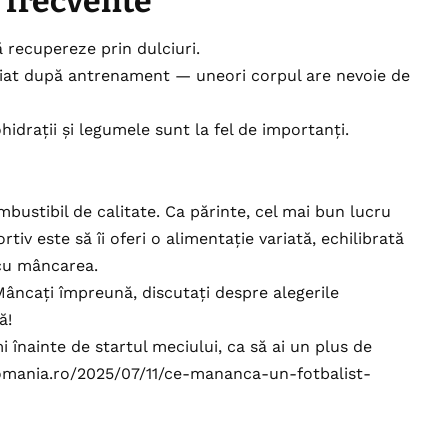
e frecvente
 recupereze prin dulciuri.
diat după antrenament — uneori corpul are nevoie de
drații și legumele sunt la fel de importanți.
mbustibil de calitate. Ca părinte, cel mai bun lucru
rtiv este să îi oferi o alimentație variată, echilibrată
 cu mâncarea.
Mâncați împreună, discutați despre alegerile
ă!
 înainte de startul meciului, ca să ai un plus de
omania.ro/2025/07/11/ce-mananca-un-fotbalist-