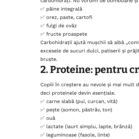
carbohidrați. Nu vorbim de bomboane și 
✅ pâine integrală
✅ orez, paste, cartofi
✅ fulgi de ovăz
✅ fructe proaspete
Carbohidrații ajută mușchii să aibă „combu
excesele de sucuri dulci, patiserii și prăj
bruște.
2. Proteine: pentru c
Copiii în creștere au nevoie și mai mult 
deci proteinele devin esențiale.
✅ carne slabă (pui, curcan, vită)
✅ pește (somon, păstrăv, ton)
✅ ouă
✅ lactate (iaurt simplu, lapte, brânză)
✅ leguminoase (fasole, linte)