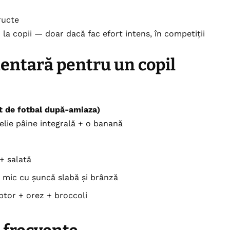
ructe
 la copii — doar dacă fac efort intens, în competiții
mentară pentru un copil
 de fotbal după-amiaza)
felie pâine integrală + o banană
+ salată
 mic cu șuncă slabă și brânză
ptor + orez + broccoli