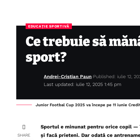
EDUCAȚIE SPORTIVĂ
Ce trebuie să mănâ
sport?
Andrei-Cristian Paun
Published: iulie 12, 2
Last updated: iulie 12, 2025 1:45 pm
Junior Footbal Cup 2025 va începe pe 11 iunie Credi
Sportul e minunat pentru orice copil — îl
și facă prieteni. Dar odată ce antrename
SHARE