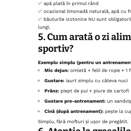
✅ apă plată în primul rând
✅ ocazional limonadă naturală, apă cu f
✅ băuturile izotonice NU sunt obligatorii
lungi.
5. Cum arată o zi ali
sportiv?
Exemplu simplu (pentru un antrenament
Mic dejun:
omletă + felii de roșie + 1 
Gustare:
iaurt simplu cu câteva nuci
Prânz:
piept de pui + piure de cartofi 
Gustare pre-antrenament:
un sandviș
Cină (după antrenament):
pește la cu
Simplu, fără mofturi și ușor de pregătit.