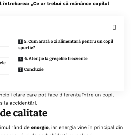
il întrebarea: „Ce ar trebui să mănânce copilul
5. Cum arată o zi alimentară pentru un copil
sportiv?
6. Atenție la greșelile frecvente
ele
Concluzie
ncipii clare care pot face diferența între un copil
s la accidentări.
 de calitate
primul rând de
energie
, iar energia vine în principal din