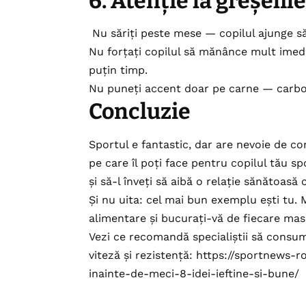
6. Atenție la greșelil
Nu săriți peste mese — copilul ajunge să
Nu forțați copilul să mănânce mult ime
puțin timp.
Nu puneți accent doar pe carne — carbohi
Concluzie
Sportul e fantastic, dar are nevoie de co
pe care îl poți face pentru copilul tău spo
și să-l înveți să aibă o relație sănătoasă
Și nu uita: cel mai bun exemplu ești tu. 
alimentare și bucurați-vă de fiecare mas
Vezi ce recomandă specialiștii să consumi
viteză și rezistență:
https://sportnews-r
inainte-de-meci-8-idei-ieftine-si-bune/