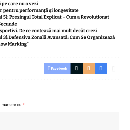
 pe care nu o vezi
or pentru performanță și longevitate
ul 5): Presingul Total Explicat – Cum a Revoluționat
 Secunde
portivi. De ce contează mai mult decât crezi
dul 3):Defensiva Zonală Avansată: Cum Se Organizează
adow Marking”
Facebook
nt marcate cu
*