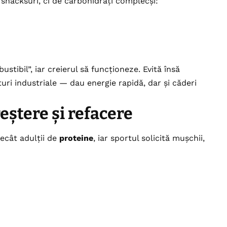
snacksuri, ci de carbohidrați complecși:
stibil”, iar creierul să funcționeze. Evită însă
ituri industriale — dau energie rapidă, dar și căderi
reștere și refacere
decât adulții de
proteine
, iar sportul solicită mușchii,