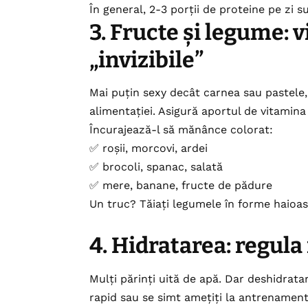
În general, 2-3 porții de proteine pe zi s
3. Fructe și legume: 
„invizibile”
Mai puțin sexy decât carnea sau pastele,
alimentației. Asigură aportul de vitamina C
Încurajează-l să mănânce colorat:
✅ roșii, morcovi, ardei
✅ brocoli, spanac, salată
✅ mere, banane, fructe de pădure
Un truc? Tăiați legumele în forme haioa
4. Hidratarea: regula 
Mulți părinți uită de apă. Dar deshidrata
rapid sau se simt amețiți la antrenament