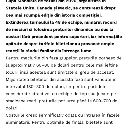
Cupa Mondială de fotbal din 2026, organizată în
Statele Unite, Canada și Mexic, se conturează drept
cea mai scumpă ediție din istoria competiției.
Extinderea turneului la 48 de echipe, numărul record
de meciuri și folosirea prețurilor dinamice au dus la
costuri fără precedent pentru suporteri, iar informațiile
apărute despre tarifele biletelor au provocat ample
reacții în rândul fanilor din întreaga lume.
Pentru meciurile din faza grupelor, prețurile pornesc de
la aproximativ 60–80 de dolari pentru cele mai ieftine
locuri, însă acestea sunt limitate și greu de accesat.
Majoritatea biletelor din această fază sunt vândute în
intervalul 180–300 de dolari, iar pentru partidele
considerate atractive, cu echipe de top sau jucate pe
stadioane mari, prețurile pot urca până la 600–700 de
dolari.
Costurile cresc semnificativ odată cu intrarea în fazele
eliminatorii. Pentru optimile de finală, biletele sunt