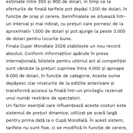
estimate între 350 și 900 de dolari, în timp ce la
sferturile de finală tarifele pot depăși 1.200 de dolari, în
funcție de oraș și cerere. Semifinalele se situează într-
un interval și mai ridicat, cu prețuri care pornesc de la
aproximativ 1.500 de dolari și pot ajunge la peste 3.000
de dolari pentru locurile bune.
Finala Cupei Mondiale 2026 stabilește un nou record
absolut. Conform informațiilor apărute în presa
internațională, biletele pentru ultimul act al competiției
sunt vândute la prețuri cuprinse între 4.000 și aproape
9.000 de dolari, în funcție de categorie. Aceste sume
depășesc clar nivelurile de la edițiile anterioare și
transformă accesul la finală într-un privilegiu rezervat
unui număr restrâns de spectatori.
Un factor esențial care influențează aceste costuri este
sistemul de prețuri dinamice, utilizat pe scară largă
pentru prima dată la o Cupă Mondială. În acest sistem,
tarifele nu sunt fixe, ci se modifică în funcție de cerere,