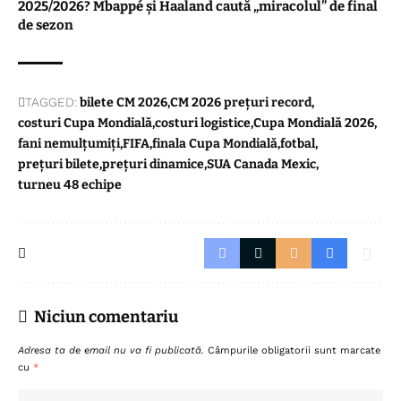
2025/2026? Mbappé și Haaland caută „miracolul” de final
de sezon
TAGGED:
bilete CM 2026
CM 2026 prețuri record
costuri Cupa Mondială
costuri logistice
Cupa Mondială 2026
fani nemulțumiți
FIFA
finala Cupa Mondială
fotbal
prețuri bilete
prețuri dinamice
SUA Canada Mexic
turneu 48 echipe
Niciun comentariu
Adresa ta de email nu va fi publicată.
Câmpurile obligatorii sunt marcate
cu
*