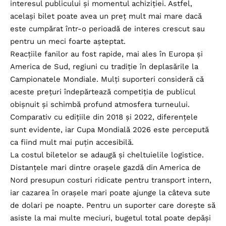
interesul publicului și momentul achiziției. Astfel,
același bilet poate avea un preț mult mai mare dacă
este cumpărat într-o perioadă de interes crescut sau
pentru un meci foarte așteptat.
Reacțiile fanilor au fost rapide, mai ales în Europa și
America de Sud, regiuni cu tradiție în deplasările la
Campionatele Mondiale. Mulți suporteri consideră că
aceste prețuri îndepărtează competiția de publicul
obișnuit și schimbă profund atmosfera turneului.
Comparativ cu edițiile din 2018 și 2022, diferențele
sunt evidente, iar Cupa Mondială 2026 este percepută
ca fiind mult mai puțin accesibilă.
La costul biletelor se adaugă și cheltuielile logistice.
Distanțele mari dintre orașele gazdă din America de
Nord presupun costuri ridicate pentru transport intern,
iar cazarea în orașele mari poate ajunge la câteva sute
de dolari pe noapte. Pentru un suporter care dorește să
asiste la mai multe meciuri, bugetul total poate depăși