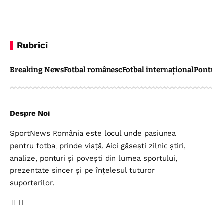
Rubrici
Breaking News
Fotbal românesc
Fotbal internațional
Pontul 
Despre Noi
SportNews România este locul unde pasiunea
pentru fotbal prinde viață. Aici găsești zilnic știri,
analize, ponturi și povești din lumea sportului,
prezentate sincer și pe înțelesul tuturor
suporterilor.