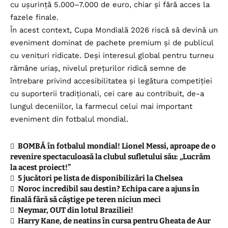
cu ușurință 5.000–7.000 de euro, chiar și fără acces la
fazele finale.
În acest context, Cupa Mondială 2026 riscă să devină un
eveniment dominat de pachete premium și de publicul
cu venituri ridicate. Deși interesul global pentru turneu
rămâne uriaș, nivelul prețurilor ridică semne de
întrebare privind accesibilitatea și legătura competiției
cu suporterii tradiționali, cei care au contribuit, de-a
lungul deceniilor, la farmecul celui mai important
eveniment din fotbalul mondial.
BOMBĂ în fotbalul mondial! Lionel Messi, aproape de o
revenire spectaculoasă la clubul sufletului său: „Lucrăm
la acest proiect!”
5 jucători pe lista de disponibilizări la Chelsea
Noroc incredibil sau destin? Echipa care a ajuns în
finală fără să câștige pe teren niciun meci
Neymar, OUT din lotul Braziliei!
Harry Kane, de neatins în cursa pentru Gheata de Aur