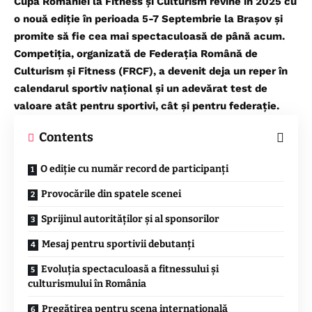
Cupa României la Fitness și Culturism revine în 2025 cu
o nouă ediție în perioada 5-7 Septembrie la Braşov şi
promite să fie cea mai spectaculoasă de până acum.
Competiția, organizată de Federația Român
ă
de
Culturism și Fitness (
FRCF
), a devenit deja un reper în
calendarul sportiv național și un adevărat test de
valoare atât pentru sportivi, cât și pentru federație.
Contents
O ediție cu număr record de participanți
Provocările din spatele scenei
Sprijinul autorităților și al sponsorilor
Mesaj pentru sportivii debutanți
Evoluția spectaculoasă a fitnessului și
culturismului în România
Pregătirea pentru scena internațională