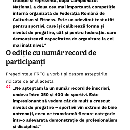
tradiție și reprezintă, după Campionatul
Național, a doua cea mai importantă competiție
internă organizată de Federația Română de
Culturism și Fitness. Este un adevărat test atât
pentru sportivi, care își calibrează forma și
nivelul de pregătire, cât și pentru federație, care
demonstrează capacitatea de organizare la cel
mai înalt nivel.”
O ediție cu număr record de
participanți
Președintele
FRFC
a vorbit și despre așteptările
ridicate de anul acesta:
„Ne așteptăm la un număr record de înscrieri,
undeva între 350 și 400 de sportivi. Este
impresionant să vedem cât de mult a crescut
nivelul de pregătire – sportivii vin extrem de bine
antrenați, ceea ce transformă fiecare categorie
într-o adevărată demonstrație de profesionalism
și disciplină.”