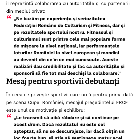
îl reprezintă colaborarea cu autoritățile și cu partenerii
din mediul privat:
„Ne bazăm pe experiența și seriozitatea
Federației Române de Culturism și Fitness, dar și
pe rezultatele sportului nostru. Fitnessul și
culturismul sunt printre cele mai populare forme
de mișcare la nivel național, iar performanțele
loturilor României la nivel european și mondial
au devenit din ce în ce mai cunoscute. Aceste
realizări dau credibilitate și fac ca autoritățile și
sponsorii să fie tot mai deschiși la colaborare.”
Mesaj pentru sportivii debutanți
În ceea ce privește sportivii care urcă pentru prima dată
pe scena Cupei României, mesajul președintelui
FRCF
este unul de motivație și echilibru:
„Le transmit să aibă răbdare și să continue pe
acest drum. Dacă rezultatul nu este cel
așteptat, să nu se descurajeze, iar dacă obțin un
loc foarte bun, să știe să gestioneze matur acel