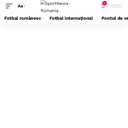
0
Aa
Fotbal românesc
Fotbal internațional
Pontul de ve