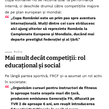
Cupa României nu se rezumă doar la performanța
internă, ci deschide drumul către competițiile majore
de pe plan european și mondial:
„Cupa României este un prim pas spre aventura
internațională. Mulți dintre cei care strălucesc
aici ajung ulterior să reprezinte România la
Campionate Europene și Mondiale, ducând mai
departe prestigiul federației și al țării.”
frcf.ro
Mai mult decât competiții: rol
educațional și social
Pe lângă partea sportivă,
FRCF
și-a asumat un rol activ
în societate:
„Organizăm cursuri pentru instructori de fitness
în aproape toate orașele mari din țară,
producem emisiunea Generația Fit, difuzată pe
TVR 2 de aproape 6 ani, am reușit introducerea