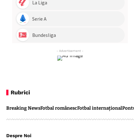
- Advertisement -
Rubrici
Breaking News
Fotbal românesc
Fotbal internațional
Pontul 
Despre Noi