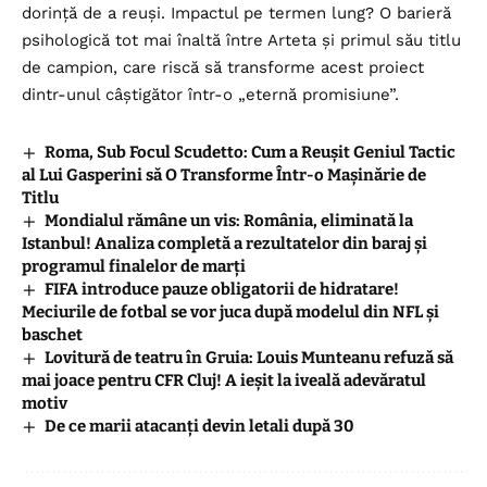
dorință de a reuși. Impactul pe termen lung? O barieră
psihologică tot mai înaltă între Arteta și primul său titlu
de campion, care riscă să transforme acest proiect
dintr-unul câștigător într-o „eternă promisiune”.
Roma, Sub Focul Scudetto: Cum a Reușit Geniul Tactic
al Lui Gasperini să O Transforme Într-o Mașinărie de
Titlu
Mondialul rămâne un vis: România, eliminată la
Istanbul! Analiza completă a rezultatelor din baraj și
programul finalelor de marți
FIFA introduce pauze obligatorii de hidratare!
Meciurile de fotbal se vor juca după modelul din NFL și
baschet
Lovitură de teatru în Gruia: Louis Munteanu refuză să
mai joace pentru CFR Cluj! A ieșit la iveală adevăratul
motiv
De ce marii atacanți devin letali după 30