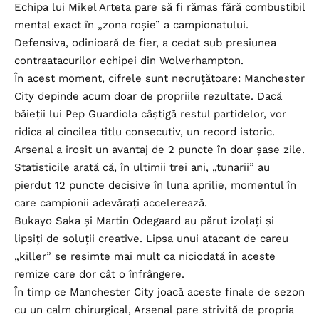
Echipa lui Mikel Arteta pare să fi rămas fără combustibil
mental exact în „zona roșie” a campionatului.
Defensiva, odinioară de fier, a cedat sub presiunea
contraatacurilor echipei din Wolverhampton.
În acest moment, cifrele sunt necruțătoare: Manchester
City depinde acum doar de propriile rezultate. Dacă
băieții lui Pep Guardiola câștigă restul partidelor, vor
ridica al cincilea titlu consecutiv, un record istoric.
Arsenal a irosit un avantaj de 2 puncte în doar șase zile.
Statisticile arată că, în ultimii trei ani, „tunarii” au
pierdut 12 puncte decisive în luna aprilie, momentul în
care campionii adevărați accelerează.
Bukayo Saka și Martin Odegaard au părut izolați și
lipsiți de soluții creative. Lipsa unui atacant de careu
„killer” se resimte mai mult ca niciodată în aceste
remize care dor cât o înfrângere.
În timp ce Manchester City joacă aceste finale de sezon
cu un calm chirurgical, Arsenal pare strivită de propria