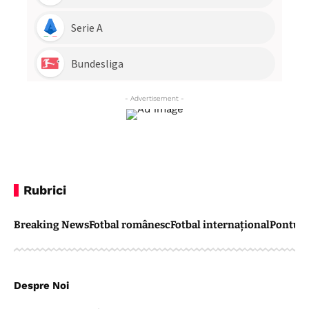
- Advertisement -
Rubrici
Breaking News
Fotbal românesc
Fotbal internațional
Pontul 
Despre Noi