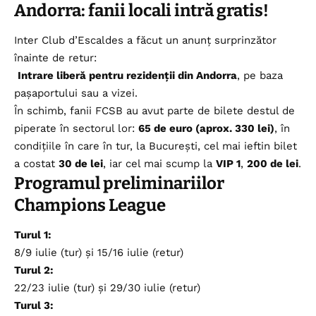
Andorra: fanii locali intră gratis!
Inter Club d’Escaldes a făcut un anunț surprinzător
înainte de retur:
Intrare liberă pentru rezidenții din Andorra
, pe baza
pașaportului sau a vizei.
În schimb, fanii FCSB au avut parte de bilete destul de
piperate în sectorul lor:
65 de euro (aprox. 330 lei)
, în
condițiile în care în tur, la București, cel mai ieftin bilet
a costat
30 de lei
, iar cel mai scump la
VIP 1
,
200 de lei
.
Programul preliminariilor
Champions League
Turul 1:
8/9 iulie (tur) și 15/16 iulie (retur)
Turul 2:
22/23 iulie (tur) și 29/30 iulie (retur)
Turul 3: