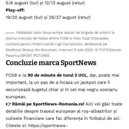
5/6 august (tur) și 12/13 august (retur)
Play-off:
19/20 august (tur) și 26/27 august (retur)
Fotbalistii celor doua echipe alaturi de brigada de arbitrii la
startul meciului de fotbal dintre FCSB si Inter Club D’Escaldes,
contand pentru Preliminariile Ligii Campionilor, desfasurat pe
Stadionul Steaua din Bucuresti, miercuri 9 iulie 2025. © FOTO:Razvan
Pasarica/SPORT PICTURES
Concluzie marca SportNews
FCSB e la
90 de minute de turul 2 UCL
, dar, poate mai
important, la un pas de a încasa un jackpot care îi
securizează bugetul chiar și în cel mai negru scenariu
european.
👉
Rămâi pe SportNews-Romania.ro!
Aici vei găsi toate
detaliile despre traseul european al roș-albaștrilor și
culisele financiare care fac diferența în fotbalul de azi.
Citeste si:
https://sportnews-