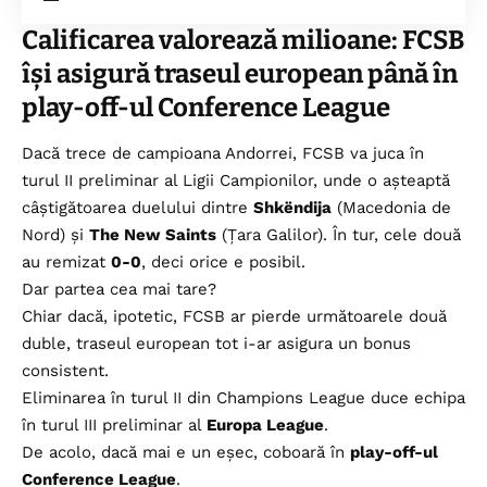
Calificarea valorează milioane: FCSB
își asigură traseul european până în
play-off-ul Conference League
Dacă trece de campioana Andorrei, FCSB va juca în
turul II preliminar al Ligii Campionilor, unde o așteaptă
câștigătoarea duelului dintre
Shkëndija
(Macedonia de
Nord) și
The New Saints
(Țara Galilor). În tur, cele două
au remizat
0-0
, deci orice e posibil.
Dar partea cea mai tare?
Chiar dacă, ipotetic, FCSB ar pierde următoarele două
duble, traseul european tot i-ar asigura un bonus
consistent.
Eliminarea în turul II din Champions League duce echipa
în turul III preliminar al
Europa League
.
De acolo, dacă mai e un eșec, coboară în
play-off-ul
Conference League
.