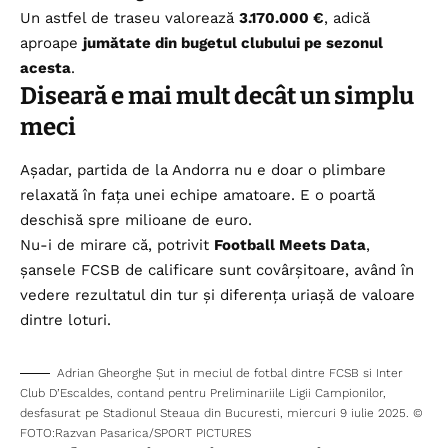
Un astfel de traseu valorează
3.170.000 €
, adică
aproape
jumătate din bugetul clubului pe sezonul
acesta
.
Diseară e mai mult decât un simplu
meci
Așadar, partida de la Andorra nu e doar o plimbare
relaxată în fața unei echipe amatoare. E o poartă
deschisă spre milioane de euro.
Nu-i de mirare că, potrivit
Football Meets Data
,
șansele FCSB de calificare sunt covârșitoare, având în
vedere rezultatul din tur și diferența uriașă de valoare
dintre loturi.
Adrian Gheorghe Șut in meciul de fotbal dintre FCSB si Inter
Club D’Escaldes, contand pentru Preliminariile Ligii Campionilor,
desfasurat pe Stadionul Steaua din Bucuresti, miercuri 9 iulie 2025. ©
FOTO:Razvan Pasarica/SPORT PICTURES