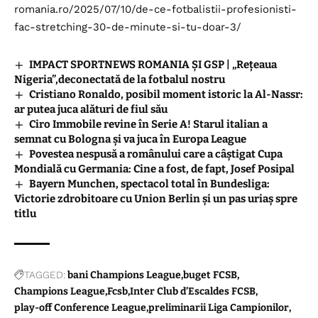
romania.ro/2025/07/10/de-ce-fotbalistii-profesionisti-
fac-stretching-30-de-minute-si-tu-doar-3/
IMPACT SPORTNEWS ROMANIA ȘI GSP | „Rețeaua
Nigeria”,deconectată de la fotbalul nostru
Cristiano Ronaldo, posibil moment istoric la Al-Nassr:
ar putea juca alături de fiul său
Ciro Immobile revine în Serie A! Starul italian a
semnat cu Bologna și va juca în Europa League
Povestea nespusă a românului care a câștigat Cupa
Mondială cu Germania: Cine a fost, de fapt, Josef Posipal
Bayern Munchen, spectacol total în Bundesliga:
Victorie zdrobitoare cu Union Berlin și un pas uriaș spre
titlu
TAGGED:
bani Champions League
buget FCSB
Champions League
Fcsb
Inter Club d’Escaldes FCSB
play-off Conference League
preliminarii Liga Campionilor