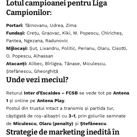
Lotul campioanei pentru Liga
Campionilor:
Portari:
Târnovanu, Udrea, Zima
Fundași:
Crețu, Graovac, Kiki, M. Popescu, Chiricheș,
Pantea, Ngezana, Radunovic
Mijlocași:
Șut, Lixandru, Politic, Perianu, Olaru, Cisotti,
O. Popescu, Alhassan
Atacanți:
Alibec, Bîrligea, Tănase, Miculescu,
Ștefănescu, Gheorghiță
Unde vezi meciul?
Returul
Inter d’Escaldes – FCSB
se vede tot pe
Antena
1
și online pe
Antena Play
.
Postul din trustul Intact a transmis și partida tur,
câștigată de roș-albaștri cu
3-1
, prin golurile semnate
de
Miculescu
,
Olaru (penalty)
și
Ștefănescu
.
Strategie de marketing inedită în