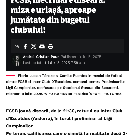
FCSB, meci mare diseară:
miza e uriașă, aproape
jumătate din bugetul
clubului!
Andrei-Cristian Paun
Published: iulie 15, 2025
Last updated: iulie 15, 2025 7:59 am
Florin Lucian Tănase si Camilo Puentes in meciul de fotbal
dintre FCSB si Inter Club D'Escaldes, contand pentru Preliminariile
Ligii Campionilor, desfasurat pe Stadionul Steaua din Bucuresti,
miercuri 9 iulie 2025. © FOTO:Razvan Pasarica/SPORT PICTURES
FCSB joacă diseară, de la 21:30, returul cu Inter Club
d’Escaldes (Andorra), în turul I preliminar al Ligii
Campionilor.
Pe teren, calificarea pare o simplă formalitate după 3-