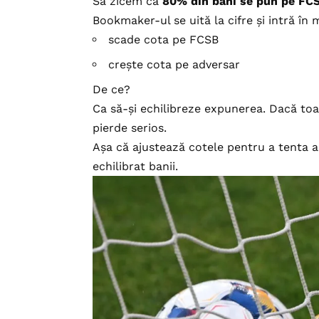
Să zicem că
80% din bani se pun pe FCS
Bookmaker-ul se uită la cifre și intră în
scade cota pe FCSB
crește cota pe adversar
De ce?
Ca să-și echilibreze expunerea. Dacă to
pierde serios.
Așa că ajustează cotele pentru a tenta alț
echilibrat banii.