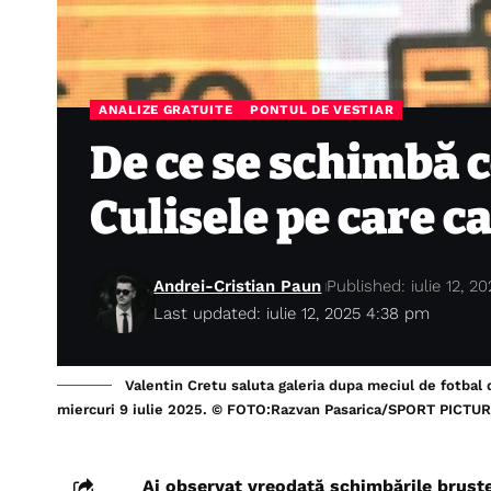
ANALIZE GRATUITE
PONTUL DE VESTIAR
De ce se schimbă c
Culisele pe care ca
Andrei-Cristian Paun
Published: iulie 12, 2
Last updated: iulie 12, 2025 4:38 pm
Valentin Cretu saluta galeria dupa meciul de fotbal 
miercuri 9 iulie 2025. © FOTO:Razvan Pasarica/SPORT PICTU
Ai observat vreodată schimbările bruște 