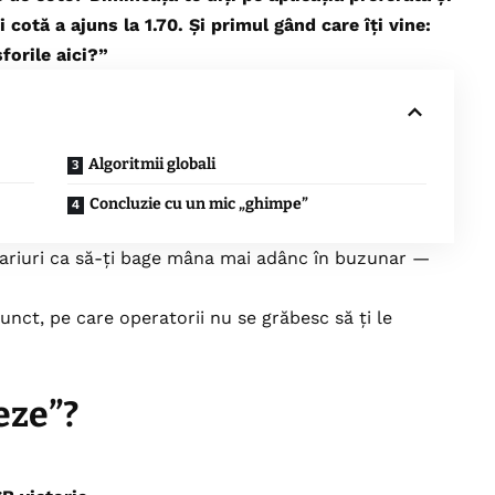
 cotă a ajuns la 1.70. Și primul gând care îți vine:
forile aici?”
Algoritmii globali
Concluzie cu un mic „ghimpe”
 pariuri ca să-ți bage mâna mai adânc în buzunar —
nct, pe care operatorii nu se grăbesc să ți le
eze”?