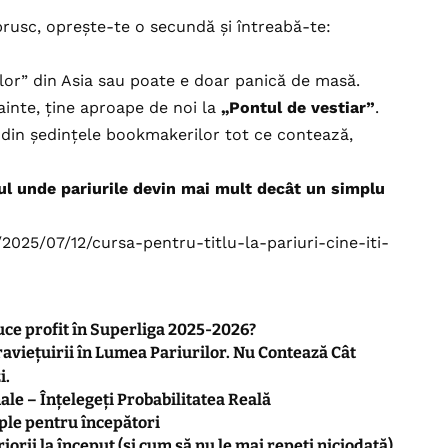
brusc, oprește-te o secundă și întreabă-te:
ilor” din Asia sau poate e doar panică de masă.
nainte, ține aproape de noi la
„Pontul de vestiar”
.
și din ședințele bookmakerilor tot ce contează,
 unde pariurile devin mai mult decât un simplu
2025/07/12/cursa-pentru-titlu-la-pariuri-cine-iti-
aduce profit în Superliga 2025-2026?
raviețuirii în Lumea Pariurilor. Nu Contează Cât
i.
ale – Înțelegeți Probabilitatea Reală
mple pentru începători
riorii la început (și cum să nu le mai repeți niciodată)