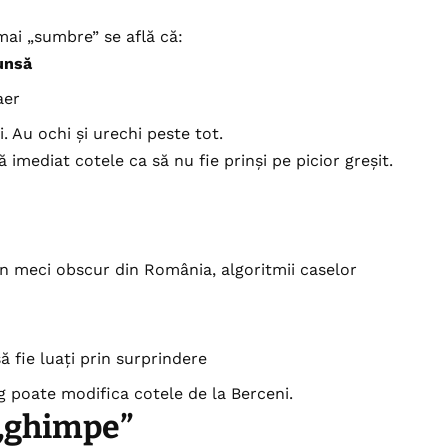
mai „sumbre” se află că:
unsă
aer
. Au ochi și urechi peste tot.
imediat cotele ca să nu fie prinși pe picior greșit.
n meci obscur din România, algoritmii caselor
să fie luați prin surprindere
 poate modifica cotele de la Berceni.
 „ghimpe”