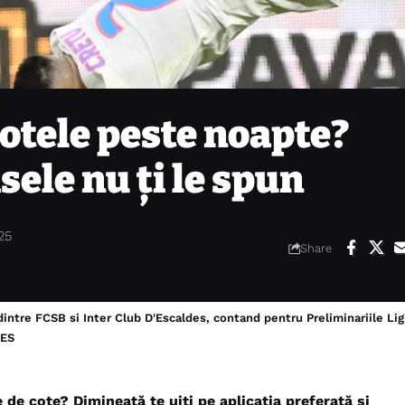
otele peste noapte?
sele nu ți le spun
025
Share
dintre FCSB si Inter Club D'Escaldes, contand pentru Preliminariile Li
RES
de cote? Dimineață te uiți pe aplicația preferată și