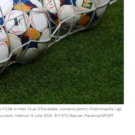
e FCSB si Inter Club D’Escaldes, contand pentru Preliminariile Ligii
curesti, miercuri 9 iulie 2025. © FOTO:Razvan Pasarica/SPORT