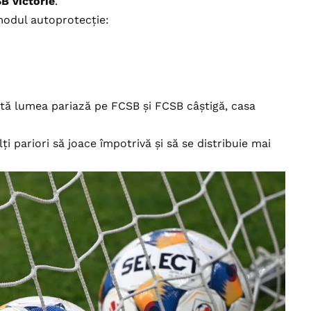
B victorie
.
 modul autoprotecție:
ată lumea pariază pe FCSB și FCSB câștigă, casa
i pariori să joace împotrivă și să se distribuie mai