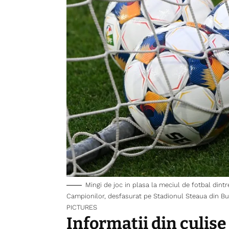
Mingi de joc in plasa la meciul de fotbal dintr
Campionilor, desfasurat pe Stadionul Steaua din Bu
PICTURES
Informații din culise