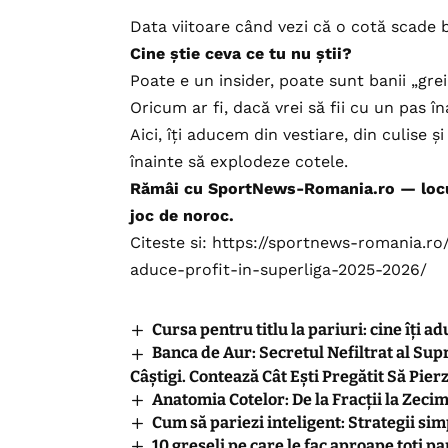
Data viitoare când vezi că o cotă scade 
Cine știe ceva ce tu nu știi?
Poate e un insider, poate sunt banii „gre
Oricum ar fi, dacă vrei să fii cu un pas î
Aici, îți aducem din vestiare, din culise 
înainte să explodeze cotele.
Rămâi cu SportNews-Romania.ro — locul
joc de noroc.
Citeste si:
https://sportnews-romania.ro/
aduce-profit-in-superliga-2025-2026/
Cursa pentru titlu la pariuri: cine îți 
Banca de Aur: Secretul Nefiltrat al Sup
Câștigi. Contează Cât Ești Pregătit Să Pierz
Anatomia Cotelor: De la Fracții la Zecim
Cum să pariezi inteligent: Strategii si
10 greșeli pe care le fac aproape toți pa