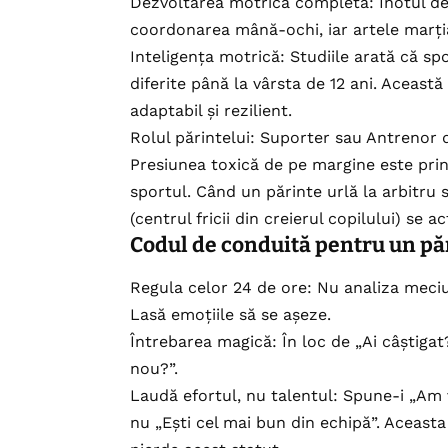
Dezvoltarea motrică completă: Înotul d
coordonarea mână-ochi, iar artele marțial
Inteligența motrică: Studiile arată că spor
diferite până la vârsta de 12 ani. Aceast
adaptabil și rezilient.
Rolul părintelui: Suporter sau Antrenor
Presiunea toxică de pe margine este pri
sportul. Când un părinte urlă la arbitru 
(centrul fricii din creierul copilului) se 
Codul de conduită pentru un pă
Regula celor 24 de ore: Nu analiza meciul
Lasă emoțiile să se așeze.
Întrebarea magică: În loc de „Ai câștigat?”
nou?”.
Laudă efortul, nu talentul: Spune-i „Am v
nu „Ești cel mai bun din echipă”. Aceast