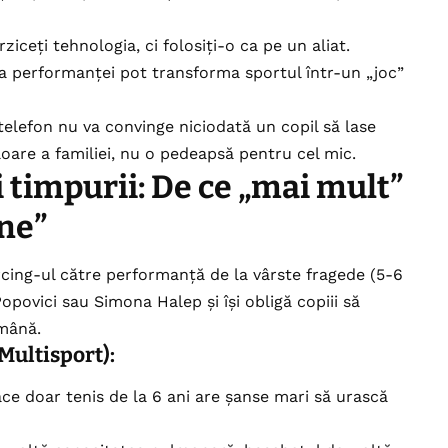
ziceți tehnologia, ci folosiți-o ca pe un aliat.
u a performanței pot transforma sportul într-un „joc”
telefon nu va convinge niciodată un copil să lase
oare a familiei, nu o pedeapsă pentru cel mic.
 timpurii: De ce „mai mult”
ne”
cing-ul către performanță de la vârste fragede (5-6
Popovici sau Simona Halep și își obligă copiii să
ămână.
Multisport):
ace doar tenis de la 6 ani are șanse mari să urască