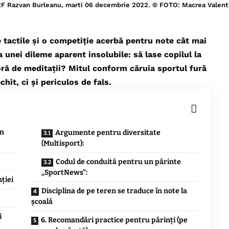
 FRF Razvan Burleanu, marti 06 decembrie 2022. © FOTO: Macrea Vale
 tactile și o competiție acerbă pentru note cât mai
a unei dileme aparent insolubile: să lase copilul la
oră de meditații? Mitul conform căruia sportul fură
hit, ci și periculos de fals.
în
Argumente pentru diversitate
(Multisport):
Codul de conduită pentru un părinte
„SportNews”:
ției
Disciplina de pe teren se traduce în note la
școală
i
6. Recomandări practice pentru părinți (pe