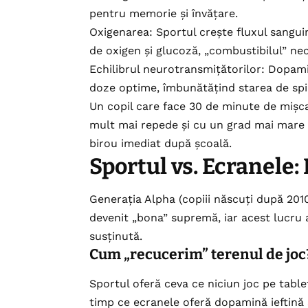
pentru memorie și învățare.
Oxigenarea: Sportul crește fluxul sangu
de oxigen și glucoză, „combustibilul” ne
Echilibrul neurotransmițătorilor: Dopami
doze optime, îmbunătățind starea de spir
Un copil care face 30 de minute de mișca
mult mai repede și cu un grad mai mare d
birou imediat după școală.
Sportul vs. Ecranele:
Generația Alpha (copiii născuți după 2010
devenit „bona” supremă, iar acest lucru 
susținută.
Cum „recucerim” terenul de joc
Sportul oferă ceva ce niciun joc pe table
timp ce ecranele oferă dopamină ieftină ș