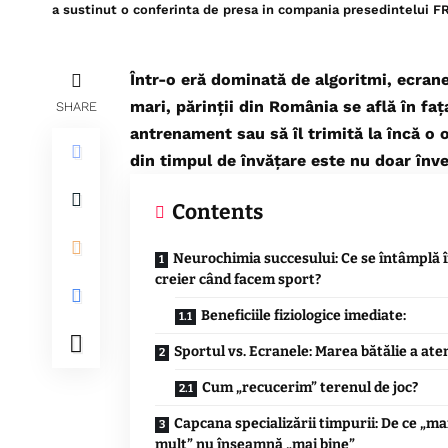
a sustinut o conferinta de presa in compania presedintelui
Într-o eră dominată de algoritmi, ecrane
mari, părinții din România se află în faț
SHARE
antrenament sau să îl trimită la încă o 
din timpul de învățare este nu doar învec
Contents
Neurochimia succesului: Ce se întâmplă 
creier când facem sport?
Beneficiile fiziologice imediate:
Sportul vs. Ecranele: Marea bătălie a aten
Cum „recucerim” terenul de joc?
Capcana specializării timpurii: De ce „ma
mult” nu înseamnă „mai bine”