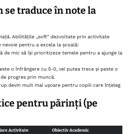
n se traduce în note la
ață. Abilitățile „soft” dezvoltate prin activitate
e nevoie pentru a excela la școală:
 de mic să își prioritizeze temele pentru a ajunge la
peste o înfrângere cu 5-0, vei putea trece și peste o
c de progres prin muncă.
rup devin mult mai ușoare pentru copiii care înțeleg
ice pentru părinți (pe
re Activitate
Obiectiv Academic