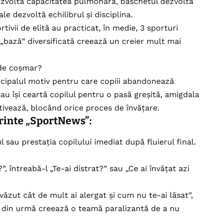
ezvoltă capacitatea pulmonară, baschetul dezvoltă
e dezvoltă echilibrul și disciplina.
tivii de elită au practicat, în medie, 3 sporturi
ă „bază” diversificată creează un creier mult mai
 de coșmar?
ncipalul motiv pentru care copiii abandonează
sau își ceartă copilul pentru o pasă greșită, amigdala
activează, blocând orice proces de învățare.
rinte „SportNews”:
 sau prestația copilului imediat după fluierul final.
, întreabă-l „Te-ai distrat?” sau „Ce ai învățat azi
ăzut cât de mult ai alergat și cum nu te-ai lăsat”,
a din urmă creează o teamă paralizantă de a nu