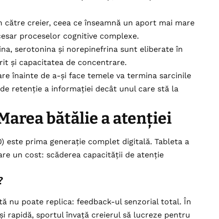
in către creier, ceea ce înseamnă un aport mai mare
cesar proceselor cognitive complexe.
na, serotonina și norepinefrina sunt eliberate în
it și capacitatea de concentrare.
re înainte de a-și face temele va termina sarcinile
e retenție a informației decât unul care stă la
 Marea bătălie a atenției
) este prima generație complet digitală. Tableta a
are un cost: scăderea capacității de atenție
?
tă nu poate replica: feedback-ul senzorial total. În
i rapidă, sportul învață creierul să lucreze pentru