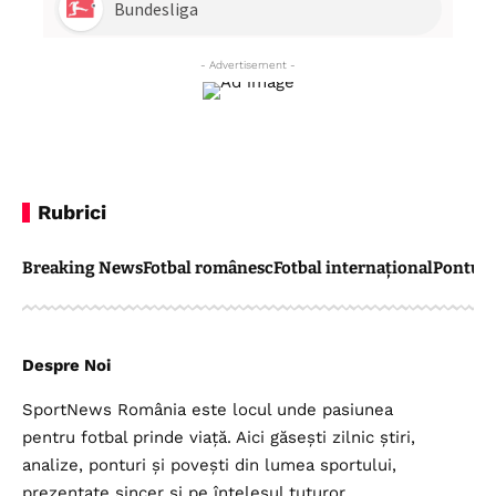
- Advertisement -
Rubrici
Breaking News
Fotbal românesc
Fotbal internațional
Pontul 
Despre Noi
SportNews România este locul unde pasiunea
pentru fotbal prinde viață. Aici găsești zilnic știri,
analize, ponturi și povești din lumea sportului,
prezentate sincer și pe înțelesul tuturor