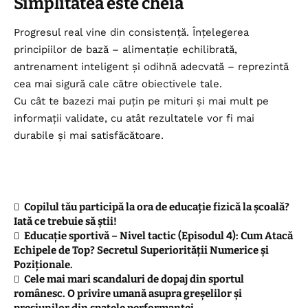
Simplitatea este cheia
Progresul real vine din consistență. Înțelegerea
principiilor de bază – alimentație echilibrată,
antrenament inteligent și odihnă adecvată – reprezintă
cea mai sigură cale către obiectivele tale.
Cu cât te bazezi mai puțin pe mituri și mai mult pe
informații validate, cu atât rezultatele vor fi mai
durabile și mai satisfăcătoare.
Copilul tău participă la ora de educație fizică la școală?
Iată ce trebuie să știi!
Educație sportivă – Nivel tactic (Episodul 4): Cum Atacă
Echipele de Top? Secretul Superiorității Numerice și
Poziționale.
Cele mai mari scandaluri de dopaj din sportul
românesc. O privire umană asupra greșelilor și
presiunilor din spatele performanței