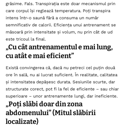
grăsime. Fals. Transpirația este doar mecanismul prin
care corpul își reglează temperatura. Poți transpira
intens într-o saună fără a consuma un număr
semnificativ de calorii. Eficiența unui antrenament se
măsoară prin intensitate și volum, nu prin cât de ud
este tricoul la final.
„Cu cât antrenamentul e mai lung,
cu atât e mai eficient”
Există convingerea că, dacă nu petreci cel puțin două
ore în sală, nu ai lucrat suficient. În realitate, calitatea
și intensitatea depășesc durata. Sesiunile scurte, dar
structurate corect, pot fi la fel de eficiente – sau chiar
superioare – unor antrenamente lungi, dar ineficiente.
„Poți slăbi doar din zona
abdomenului” (Mitul slăbirii
localizate)