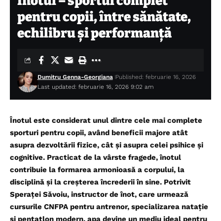
Înotul – sportul complet
pentru copii, între sănătate,
echilibru și performanță
Dumitru Genna-Georgiana
Published: februarie 16, 2026
Last updated: februarie 16, 2026 9:02 am
Înotul este considerat unul dintre cele mai complete
sporturi pentru copii, având beneficii majore atât
asupra dezvoltării fizice, cât și asupra celei psihice și
cognitive. Practicat de la vârste fragede, înotul
contribuie la formarea armonioasă a corpului, la
disciplină și la creșterea încrederii în sine. Potrivit
Speraței Săvoiu, instructor de înot, care urmează
cursurile CNFPA pentru antrenor, specializarea natație
și pentatlon modern, apa devine un mediu ideal pentru