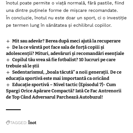
înotul poate permite o viață normală, fără pastile, fiind
una dintre puținele forme de mișcare recomandate.
În concluzie, înotul nu este doar un sport, ci o investiție
pe termen lung în sănătatea și echilibrul copiilor.
Mit sau adevăr? Berea după meci ajută la recuperare
De la ce vârstă pot face sala de forță copiii și
adolescenții? Mituri, adevăruri și recomandări esențiale
Copilul tău vrea să fie fotbalist? 10 lucruri pe care
trebuie să le știi
Sedentarismul, „boala tăcută” a noii generații. De ce
educația sportivă este mai importantă ca oricând
Educație sportivă – Nivel tactic (Episodul 7)- Cum
Spargi Orice Apărare Compactă? Iată Ce Fac Antrenorii
de Top Când Adversarul Parchează Autobuzul!
TAGGED:
Înot