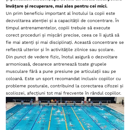
învățare și recuperare, mai ales pentru cei mici.
Un prim beneficiu important al înotului la copii este
dezvoltarea atenției și a capacității de concentrare. În
timpul antrenamentelor, copiii trebuie să execute
corect proceduri și mișcări precise, ceea ce îi ajută să
fie mai atenți și mai disciplinați. Această concentrare se
reflectă ulterior și în activitățile zilnice sau școlare.
Din punct de vedere fizic, înotul asigură o dezvoltare
armonioasă, deoarece antrenează toate grupele
musculare fără a pune presiune pe articulații sau pe
coloană. Este un sport recomandat inclusiv copiilor cu
probleme posturale, contribuind la corectarea cifozei și
scoliozei, afecțiuni tot mai frecvente în rândul copiilor.