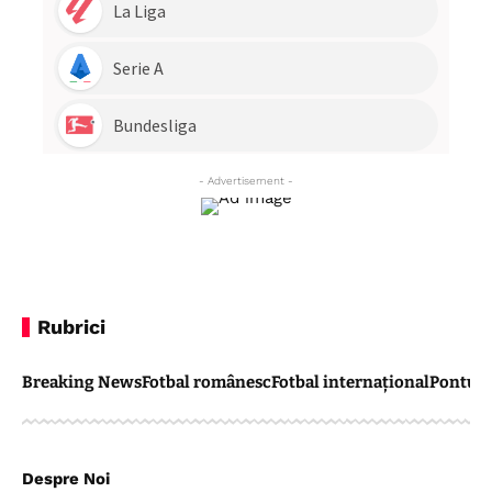
- Advertisement -
Rubrici
Breaking News
Fotbal românesc
Fotbal internațional
Pontul 
Despre Noi