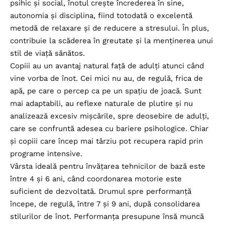
psihic și social, înotul crește încrederea în sine,
autonomia și disciplina, fiind totodată o excelentă
metodă de relaxare și de reducere a stresului. În plus,
contribuie la scăderea în greutate și la menținerea unui
stil de viață sănătos.
Copiii au un avantaj natural față de adulți atunci când
vine vorba de înot. Cei mici nu au, de regulă, frica de
apă, pe care o percep ca pe un spațiu de joacă. Sunt
mai adaptabili, au reflexe naturale de plutire și nu
analizează excesiv mișcările, spre deosebire de adulți,
care se confruntă adesea cu bariere psihologice. Chiar
și copiii care încep mai târziu pot recupera rapid prin
programe intensive.
Vârsta ideală pentru învățarea tehnicilor de bază este
între 4 și 6 ani, când coordonarea motorie este
suficient de dezvoltată. Drumul spre performanță
începe, de regulă, între 7 și 9 ani, după consolidarea
stilurilor de înot. Performanța presupune însă muncă