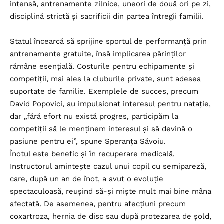
intensă, antrenamente zilnice, uneori de două ori pe zi,
disciplină strictă și sacrificii din partea întregii familii.
Statul încearcă să sprijine sportul de performanță prin
antrenamente gratuite, însă implicarea părinților
rămâne esențială. Costurile pentru echipamente și
competiții, mai ales la cluburile private, sunt adesea
suportate de familie. Exemplele de succes, precum
David Popovici, au impulsionat interesul pentru natație,
dar „fără efort nu există progres, participăm la
competiții să le menținem interesul și să devină o
pasiune pentru ei”, spune Speranța Săvoiu.
Înotul este benefic și în recuperare medicală.
Instructorul amintește cazul unui copil cu semipareză,
care, după un an de înot, a avut o evoluție
spectaculoasă, reușind să-și miște mult mai bine mâna
afectată. De asemenea, pentru afecțiuni precum
coxartroza, hernia de disc sau după protezarea de șold,