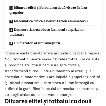
Diluarea elitei și fotbalul cu două viteze în faza
grupelor
Matematica cinică a noului tablou eliminatoriu
Democratizarea aduce farmecul surprizelor
uluitoare
Un maraton al supraviețuirii
Totuși această transformare ascunde o capcană majoră.
Noul format diluează sever calitatea fotbalului de elită
și modifică structural parcursul spre trofeu,
transformând turneul într-un maraton al uzurii și al
speculației matematice. Faza inițială a grupelor riscă să
își piardă dramatismul care ținea o lume întreagă cu
sufletul la gură, fiind înlocuită de meciuri asimetrice și
strategii cinice de conservare a energiei.
Diluarea elitei și fotbalul cu două