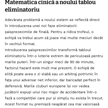
Matematica cinică a noului tablou
eliminatoriu
Adevărata problemă a noului sistem se reflectă direct
în introducerea unei noi faze eliminatorii:
șaisprezecimile de finală. Pentru a ridica trofeul, o
echipă va trebui acum să joace mai multe meciuri decât
în vechiul format.
Introducerea șaisprezecimilor transformă tabloul
eliminatoriu într-o loterie extrem de periculoasă pentru
marile puteri. Într-un singur meci de 90 de minute,
factorul hazard este mult mai prezent. O echipă de
elită poate avea o zi slabă sau un arbitraj potrivnic în
fața unui adversar net inferior, dar baricadat perfect în
defensivă. Marile cluburi europene își vor vedea
jucătorii expuși unui risc major de accidentare într-o
fază a competiției care pur și simplu nu exista în trecut.
Acest format nu premiază neapărat cea mai valoroasă