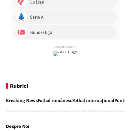
- Advertisement -
Rubrici
Breaking News
Fotbal românesc
Fotbal internațional
Pontul 
Despre Noi