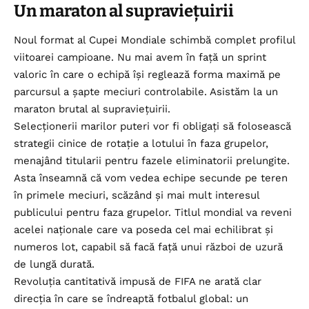
Un maraton al supraviețuirii
Noul format al Cupei Mondiale schimbă complet profilul
viitoarei campioane. Nu mai avem în față un sprint
valoric în care o echipă își reglează forma maximă pe
parcursul a șapte meciuri controlabile. Asistăm la un
maraton brutal al supraviețuirii.
Selecționerii marilor puteri vor fi obligați să folosească
strategii cinice de rotație a lotului în faza grupelor,
menajând titularii pentru fazele eliminatorii prelungite.
Asta înseamnă că vom vedea echipe secunde pe teren
în primele meciuri, scăzând și mai mult interesul
publicului pentru faza grupelor. Titlul mondial va reveni
acelei naționale care va poseda cel mai echilibrat și
numeros lot, capabil să facă față unui război de uzură
de lungă durată.
Revoluția cantitativă impusă de FIFA ne arată clar
direcția în care se îndreaptă fotbalul global: un