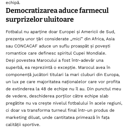
echipă.
Democratizarea aduce farmecul
surprizelor uluitoare
Fotbalul nu aparține doar Europei și Americii de Sud,
prezența unor țări considerate „mici” din Africa, Asia
sau CONCACAF aduce un suflu proaspăt și povești
romantice care definesc spiritul
Cupei Mondiale
.
Deși povestea Marocului a fost într-adevăr una
superbă, ea reprezintă o excepție. Marocul avea în
componență jucători titulari la mari cluburi din Europa,
un lux pe care majoritatea naționalelor care vor profita
de extinderea la 48 de echipe nu îl au. Din punctul meu
de vedere, deschiderea porților către echipe slab
pregătite nu va crește nivelul fotbalului în acele regiuni,
ci doar va transforma turneul final într-un produs de
marketing diluat, unde cantitatea primează în fața
calității sportive.