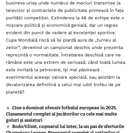
business uriaș unde numărul de meciuri transmise la
televizor și contractele de publicitate primează în fața
purității competiției. Extinderea la 48 de echipe este o
mișcare politică și economică genială, dar un regres
evident din punct de vedere al excelenței sportive.
Cupa Mondială riscă să își piardă aura de „turneu al
zeilor”, devenind un campionat deschis unde prezența
reprezintă o normalitate. Întrebarea deschisă care ne
rămâne este una extrem de serioasă: când toată lumea
este invitată la petrecere, își mai păstrează
evenimentul aceeași valoare specială, sau asistăm la
devalorizarea definitivă a celui mai iubit trofeu de pe
planetă?
Cine a dominat ofensiv fotbalul european în 2025.
Clasamentul complet al jucătorilor cu cele mai multe
goluri și assisturi
Bodo/Glimt, coșmarul lui Inter, la un pas de sferturile
Champions League. Programul complet al optimilor și