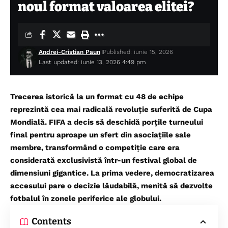
noul format valoarea elitei?
Andrei-Cristian Paun
Published: iunie 15, 2026
Last updated: iunie 13, 2026 4:49 pm
Trecerea istorică la un format cu 48 de echipe
reprezintă cea mai radicală revoluție suferită de
Cupa
Mondială
. FIFA a decis să deschidă porțile turneului
final pentru aproape un sfert din asociațiile sale
membre, transformând o competiție care era
considerată exclusivistă într-un festival global de
dimensiuni gigantice. La prima vedere, democratizarea
accesului pare o decizie lăudabilă, menită să dezvolte
fotbalul în zonele periferice ale globului.
Contents