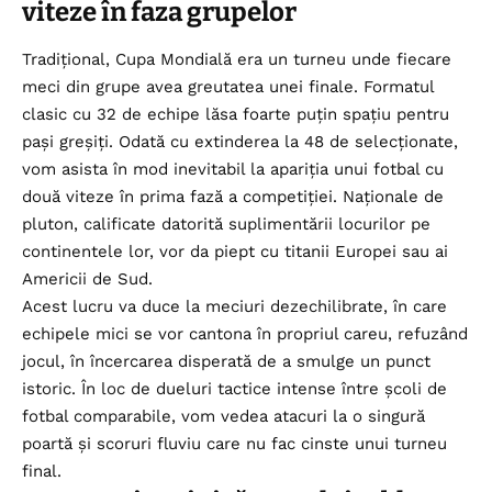
viteze în faza grupelor
Tradițional,
Cupa Mondială
era un turneu unde fiecare
meci din grupe avea greutatea unei finale. Formatul
clasic cu 32 de echipe lăsa foarte puțin spațiu pentru
pași greșiți. Odată cu extinderea la 48 de selecționate,
vom asista în mod inevitabil la apariția unui fotbal cu
două viteze în prima fază a competiției. Naționale de
pluton, calificate datorită suplimentării locurilor pe
continentele lor, vor da piept cu titanii Europei sau ai
Americii de Sud.
Acest lucru va duce la meciuri dezechilibrate, în care
echipele mici se vor cantona în propriul careu, refuzând
jocul, în încercarea disperată de a smulge un punct
istoric. În loc de dueluri tactice intense între școli de
fotbal comparabile, vom vedea atacuri la o singură
poartă și scoruri fluviu care nu fac cinste unui turneu
final.