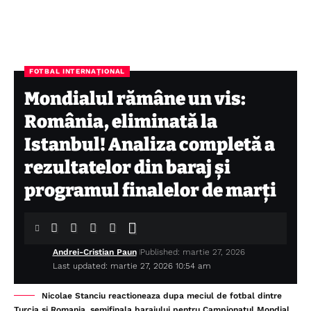
FOTBAL INTERNAȚIONAL
Mondialul rămâne un vis:
România, eliminată la
Istanbul! Analiza completă a
rezultatelor din baraj și
programul finalelor de marți
Andrei-Cristian Paun
Published: martie 27, 2026
Last updated: martie 27, 2026 10:54 am
Nicolae Stanciu reactioneaza dupa meciul de fotbal dintre
Turcia si Romania, semifinala barajului pentru Campionatul Mondial