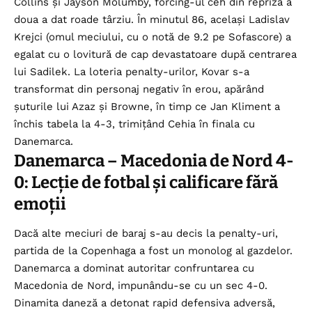
Collins și Jayson Molumby, forcing-ul ceh din repriza a
doua a dat roade târziu. În minutul 86, același Ladislav
Krejci (omul meciului, cu o notă de 9.2 pe Sofascore) a
egalat cu o lovitură de cap devastatoare după centrarea
lui Sadilek. La loteria penalty-urilor, Kovar s-a
transformat din personaj negativ în erou, apărând
șuturile lui Azaz și Browne, în timp ce Jan Kliment a
închis tabela la 4-3, trimițând Cehia în finala cu
Danemarca.
Danemarca – Macedonia de Nord 4-
0: Lecție de fotbal și calificare fără
emoții
Dacă alte meciuri de baraj s-au decis la penalty-uri,
partida de la Copenhaga a fost un monolog al gazdelor.
Danemarca a dominat autoritar confruntarea cu
Macedonia de Nord, impunându-se cu un sec 4-0.
Dinamita daneză a detonat rapid defensiva adversă,