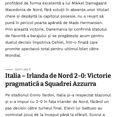
profitând de forma excelentă a lui Mikkel Damsgaard.
Macedonia de Nord, fără soluții în absența unor titulari
cheie și depășită la capitolul posesie, nu a reușit să
pună în pericol poarta apărată de Mads Hermansen.
Prin această victorie, Danemarca își confirmă statutul
de favorită a barajului și se pregătește acum pentru
duelul decisiv împotriva Cehiei, într-o finală care
promite spectacol total pentru ultimul bilet către
Mondial.
sport.sky.it
Italia – Irlanda de Nord 2-0: Victorie
pragmatică a Squadrei Azzurra
Pe stadionul Ennio Tardini, Italia și-a respectat blazonul
și s-a impus cu 2-0 în fața Irlandei de Nord, făcând un
pas decisiv către turneul final. Elevii lui Gattuso au
controlat jocul de la început până la sfârșit. Scorul a