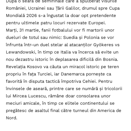
După o seară de semifinale care a spulberat visurile
României, Ucrainei sau Țării Galilor, drumul spre Cupa
Mondială 2026 s-a îngustat la doar opt pretendente
pentru ultimele patru locuri rezervate Europei.
Marți, 31 martie, fanii fotbalului vor fi martorii unor
dueluri de totul sau nimic: Suedia și Polonia se vor
înfrunta într-un duel stelar al atacanților Gyökeres vs
Lewandowski, în timp ce Italia va încerca să evite un
nou dezastru istoric în deplasarea dificilă din Bosnia.
Revelația Kosovo va căuta un miracol istoric pe teren
propriu în fața Turciei, iar Danemarca pornește ca
favorită în disputa tactică împotriva Cehiei. Pentru
învinsele de aseară, printre care se numără și tricolorii
lui Mircea Lucescu, rămâne doar consolarea unor
meciuri amicale, în timp ce elitele continentului se
pregătesc de asaltul final către turneul din America de
Nord.