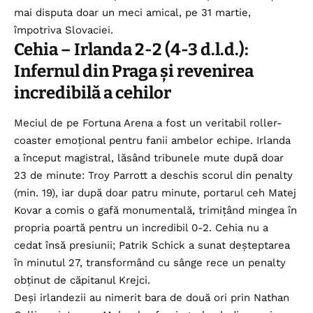
mai disputa doar un meci amical, pe 31 martie,
împotriva Slovaciei.
Cehia – Irlanda 2-2 (4-3 d.l.d.):
Infernul din Praga și revenirea
incredibilă a cehilor
Meciul de pe Fortuna Arena a fost un veritabil roller-
coaster emoțional pentru fanii ambelor echipe. Irlanda
a început magistral, lăsând tribunele mute după doar
23 de minute: Troy Parrott a deschis scorul din penalty
(min. 19), iar după doar patru minute, portarul ceh Matej
Kovar a comis o gafă monumentală, trimițând mingea în
propria poartă pentru un incredibil 0-2. Cehia nu a
cedat însă presiunii; Patrik Schick a sunat deșteptarea
în minutul 27, transformând cu sânge rece un penalty
obținut de căpitanul Krejci.
Deși irlandezii au nimerit bara de două ori prin Nathan