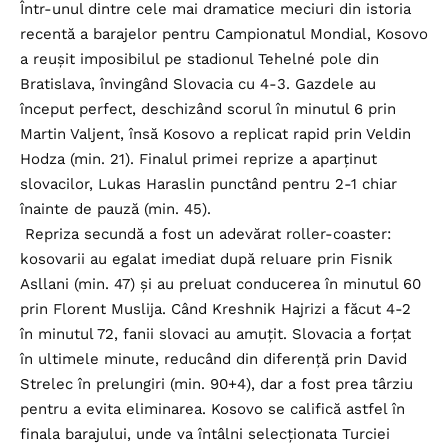
Într-unul dintre cele mai dramatice meciuri din istoria
recentă a barajelor pentru Campionatul Mondial, Kosovo
a reușit imposibilul pe stadionul Tehelné pole din
Bratislava, învingând Slovacia cu 4-3. Gazdele au
început perfect, deschizând scorul în minutul 6 prin
Martin Valjent, însă Kosovo a replicat rapid prin Veldin
Hodza (min. 21). Finalul primei reprize a aparținut
slovacilor, Lukas Haraslin punctând pentru 2-1 chiar
înainte de pauză (min. 45).
Repriza secundă a fost un adevărat roller-coaster:
kosovarii au egalat imediat după reluare prin Fisnik
Asllani (min. 47) și au preluat conducerea în minutul 60
prin Florent Muslija. Când Kreshnik Hajrizi a făcut 4-2
în minutul 72, fanii slovaci au amuțit. Slovacia a forțat
în ultimele minute, reducând din diferență prin David
Strelec în prelungiri (min. 90+4), dar a fost prea târziu
pentru a evita eliminarea. Kosovo se califică astfel în
finala barajului, unde va întâlni selecționata Turciei