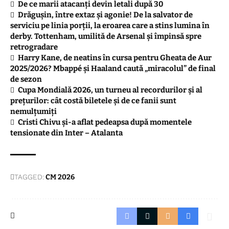
De ce marii atacanți devin letali după 30
Drăgușin, între extaz și agonie! De la salvator de
serviciu pe linia porții, la eroarea care a stins lumina în
derby. Tottenham, umilită de Arsenal și împinsă spre
retrogradare
Harry Kane, de neatins în cursa pentru Gheata de Aur
2025/2026? Mbappé și Haaland caută „miracolul” de final
de sezon
Cupa Mondială 2026, un turneu al recordurilor și al
prețurilor: cât costă biletele și de ce fanii sunt
nemulțumiți
Cristi Chivu și-a aflat pedeapsa după momentele
tensionate din Inter – Atalanta
TAGGED:
CM 2026