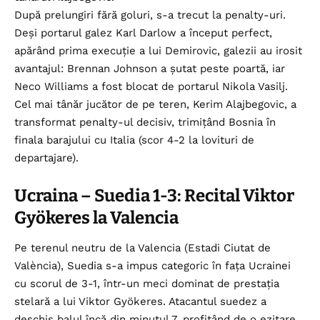
După prelungiri fără goluri, s-a trecut la penalty-uri.
Deși portarul galez Karl Darlow a început perfect,
apărând prima execuție a lui Demirovic, galezii au irosit
avantajul: Brennan Johnson a șutat peste poartă, iar
Neco Williams a fost blocat de portarul Nikola Vasilj.
Cel mai tânăr jucător de pe teren, Kerim Alajbegovic, a
transformat penalty-ul decisiv, trimițând Bosnia în
finala barajului cu Italia (scor 4-2 la lovituri de
departajare).
Ucraina – Suedia 1-3: Recital Viktor
Gyökeres la Valencia
Pe terenul neutru de la Valencia (Estadi Ciutat de
València), Suedia s-a impus categoric în fața Ucrainei
cu scorul de 3-1, într-un meci dominat de prestația
stelară a lui Viktor Gyökeres. Atacantul suedez a
deschis balul încă din minutul 7, profitând de o ezitare