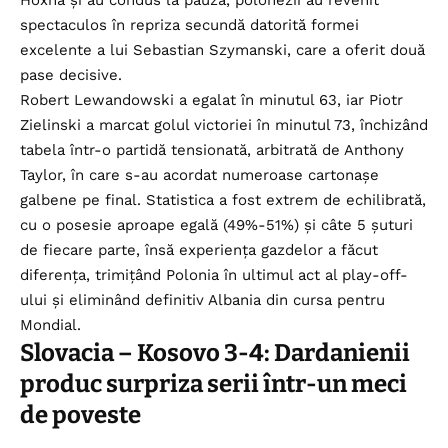
spectaculos în repriza secundă datorită formei
excelente a lui Sebastian Szymanski, care a oferit două
pase decisive.
Robert Lewandowski a egalat în minutul 63, iar Piotr
Zielinski a marcat golul victoriei în minutul 73, închizând
tabela într-o partidă tensionată, arbitrată de Anthony
Taylor, în care s-au acordat numeroase cartonașe
galbene pe final. Statistica a fost extrem de echilibrată,
cu o posesie aproape egală (49%-51%) și câte 5 șuturi
de fiecare parte, însă experiența gazdelor a făcut
diferența, trimițând Polonia în ultimul act al play-off-
ului și eliminând definitiv Albania din cursa pentru
Mondial.
Slovacia – Kosovo 3-4: Dardanienii
produc surpriza serii într-un meci
de poveste