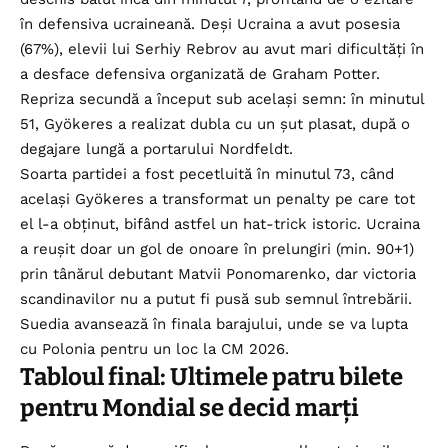
în defensiva ucraineană. Deși Ucraina a avut posesia
(67%), elevii lui Serhiy Rebrov au avut mari dificultăți în
a desface defensiva organizată de Graham Potter.
Repriza secundă a început sub același semn: în minutul
51, Gyökeres a realizat dubla cu un șut plasat, după o
degajare lungă a portarului Nordfeldt.
Soarta partidei a fost pecetluită în minutul 73, când
același Gyökeres a transformat un penalty pe care tot
el l-a obținut, bifând astfel un hat-trick istoric. Ucraina
a reușit doar un gol de onoare în prelungiri (min. 90+1)
prin tânărul debutant Matvii Ponomarenko, dar victoria
scandinavilor nu a putut fi pusă sub semnul întrebării.
Suedia avansează în finala barajului, unde se va lupta
cu Polonia pentru un loc la CM 2026.
Tabloul final: Ultimele patru bilete
pentru Mondial se decid marți