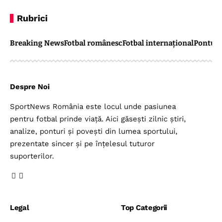
Rubrici
Breaking News
Fotbal românesc
Fotbal internațional
Pontul 
Despre Noi
SportNews România este locul unde pasiunea
pentru fotbal prinde viață. Aici găsești zilnic știri,
analize, ponturi și povești din lumea sportului,
prezentate sincer și pe înțelesul tuturor
suporterilor.
Legal
Top Categorii