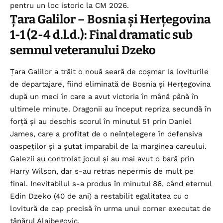
pentru un loc istoric la CM 2026.
Țara Galilor – Bosnia și Herțegovina
1-1 (2-4 d.l.d.): Final dramatic sub
semnul veteranului Dzeko
Țara Galilor a trăit o nouă seară de coșmar la loviturile
de departajare, fiind eliminată de Bosnia și Herțegovina
după un meci în care a avut victoria în mână până în
ultimele minute. Dragonii au început repriza secundă în
forță și au deschis scorul în minutul 51 prin Daniel
James, care a profitat de o neînțelegere în defensiva
oaspeților și a șutat imparabil de la marginea careului.
Galezii au controlat jocul și au mai avut o bară prin
Harry Wilson, dar s-au retras nepermis de mult pe
final. Inevitabilul s-a produs în minutul 86, când eternul
Edin Dzeko (40 de ani) a restabilit egalitatea cu o
lovitură de cap precisă în urma unui corner executat de
tânărul Alajbegovic.