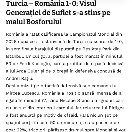
Turcia – România 1-0: Visul
Generației de Suflet s-a stins pe
malul Bosforului
România a ratat calificarea la Campionatul Mondial din
2026 după ce a fost învinsă de Turcia cu scorul de 1-0,
în semifinala barajului disputată pe Beșiktaș Park din
Istanbul. Unicul gol al partidei a fost marcat în minutul
53 de Ferdi Kadioglu, care a profitat de o pasă decisivă
a lui Arda Guler și de o breșă în defensiva condusă de
Andrei Rațiu.
Deși a mizat pe o tactică defensivă sub comanda lui
Mircea Lucescu, România a irosit o șansă imensă de a
egala în minutul 77, când Nicolae Stanciu a zguduit bara
cu un șut din interiorul careului, iar reluarea lui Bîrligea
a fost anulată pe motiv de ofsaid. Fără niciun șut pe
spațiul porții în cele 90 de minute și cu o posesie de
doar 32%, tricolorii părăsesc drumul spre Mondial și vor