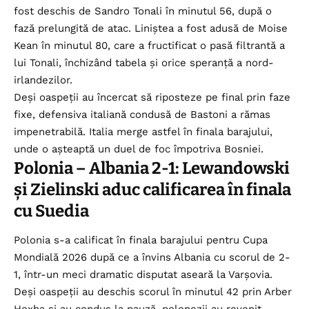
fost deschis de Sandro Tonali în minutul 56, după o
fază prelungită de atac. Liniștea a fost adusă de Moise
Kean în minutul 80, care a fructificat o pasă filtrantă a
lui Tonali, închizând tabela și orice speranță a nord-
irlandezilor.
Deși oaspeții au încercat să riposteze pe final prin faze
fixe, defensiva italiană condusă de Bastoni a rămas
impenetrabilă. Italia merge astfel în finala barajului,
unde o așteaptă un duel de foc împotriva Bosniei.
Polonia – Albania 2-1: Lewandowski
și Zielinski aduc calificarea în finala
cu Suedia
Polonia s-a calificat în finala barajului pentru Cupa
Mondială 2026 după ce a învins Albania cu scorul de 2-
1, într-un meci dramatic disputat aseară la Varșovia.
Deși oaspeții au deschis scorul în minutul 42 prin Arber
Hoxha și au condus la pauză, polonezii au revenit