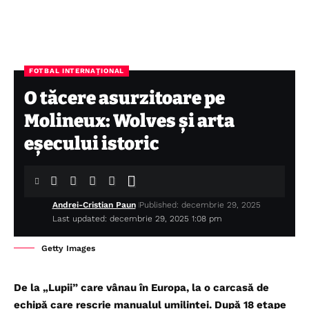
FOTBAL INTERNAȚIONAL
O tăcere asurzitoare pe
Molineux: Wolves și arta
eșecului istoric
Andrei-Cristian Paun
Published: decembrie 29, 2025
Last updated: decembrie 29, 2025 1:08 pm
Getty Images
De la „Lupii” care vânau în Europa, la o carcasă de
echipă care rescrie manualul umilinței. După 18 etape