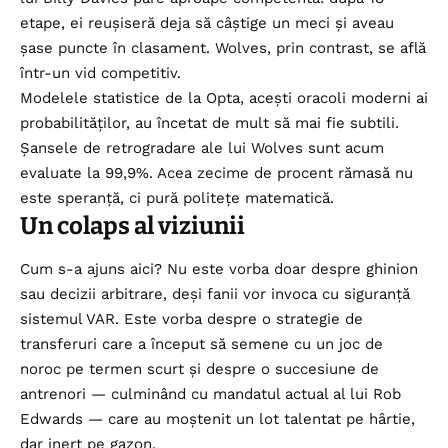
etape, ei reușiseră deja să câștige un meci și aveau
șase puncte în clasament. Wolves, prin contrast, se află
într-un vid competitiv.
Modelele statistice de la Opta, acești oracoli moderni ai
probabilităților, au încetat de mult să mai fie subtili.
Șansele de retrogradare ale lui Wolves sunt acum
evaluate la 99,9%. Acea zecime de procent rămasă nu
este speranță, ci pură politețe matematică.
Un colaps al viziunii
Cum s-a ajuns aici? Nu este vorba doar despre ghinion
sau decizii arbitrare, deși fanii vor invoca cu siguranță
sistemul VAR. Este vorba despre o strategie de
transferuri care a început să semene cu un joc de
noroc pe termen scurt și despre o succesiune de
antrenori — culminând cu mandatul actual al lui Rob
Edwards — care au moștenit un lot talentat pe hârtie,
dar inert pe gazon.