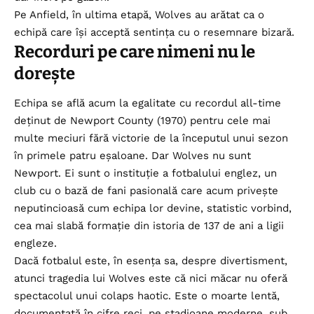
Pe Anfield, în ultima etapă, Wolves au arătat ca o
echipă care își acceptă sentința cu o resemnare bizară.
Recorduri pe care nimeni nu le
dorește
Echipa se află acum la egalitate cu recordul all-time
deținut de Newport County (1970) pentru cele mai
multe meciuri fără victorie de la începutul unui sezon
în primele patru eșaloane. Dar Wolves nu sunt
Newport. Ei sunt o instituție a fotbalului englez, un
club cu o bază de fani pasională care acum privește
neputincioasă cum echipa lor devine, statistic vorbind,
cea mai slabă formație din istoria de 137 de ani a ligii
engleze.
Dacă fotbalul este, în esența sa, despre divertisment,
atunci tragedia lui Wolves este că nici măcar nu oferă
spectacolul unui colaps haotic. Este o moarte lentă,
documentată în cifre reci, pe stadioane moderne, sub