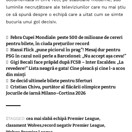
luminile necruțătoare ale televiziunilor care nu mai știu
ce să spună despre o echipă care a uitat cum se simte
bucuria unui gol decisiv.
Febra Cupei Mondiale: peste 500 de milioane de cereri
pentru bilete, în ciuda prețurilor record
Hansi Flick „pune piciorul în prag”! Mesaj dur pentru
PSG în cazul noii perle a Barcelonei: „Nu accept așa ceva!”
Gigi Becali face prăpăd după FCSB – Inter Escaldes: „La
revedere!” Lista neagră e gata! Cine pleacă și cine l-a scos
din minți
Se decid ultimele bilete pentru Sferturi
Cristian Chivu, purtător al flăcării olimpice pentru
Jocurile de iarnă Milano–Cortina 2026
TAGGED:
cea mai slabă echipă Premier League
clasament Wolves
record negativ Premier League