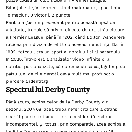
poate cădea un club stabil din Premier League.
Bilanțul este, în termeni strict matematici, apocaliptic:
18 meciuri, 0 victorii, 2 puncte.
Pentru a găsi un precedent pentru această lipsă de
vitalitate, trebuie să privim dincolo de era strălucitoare
a Premier League, până în 1902, când Bolton Wanderers
rătăcea prin divizia de elită cu aceeași neputință. Dar în
1902, fotbalul era un sport al noroiului și al hazardului.
În 2025, într-o eră a analizelor video infinite și a
nutriției personalizate, să nu reușești să câștigi timp de
patru luni de zile denotă ceva mult mai profund: o
pierdere a identității.
Spectrul lui Derby County
Până acum, echipa celor de la Derby County din
sezonul 2007/08, acea trupă nefericită care a strâns
doar 11 puncte tot anul — era considerată etalonul
incompetenței. Și totuși, prin comparație, acea echipă a
lui Billy Davies pare aproape competentă: după 18