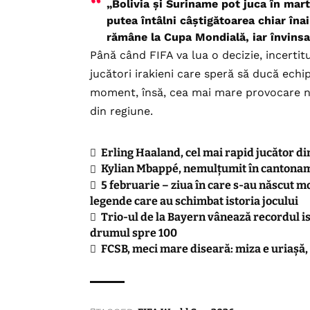
„Bolivia și Suriname pot juca în mar
putea întâlni câștigătoarea chiar înai
rămâne la Cupa Mondială, iar învinsa
Până când FIFA va lua o decizie, incerti
jucători irakieni care speră să ducă echi
moment, însă, cea mai mare provocare nu 
din regiune.
Erling Haaland, cel mai rapid jucător di
Kylian Mbappé, nemulțumit în cantoname
5 februarie – ziua în care s-au născut mo
legende care au schimbat istoria jocului
Trio-ul de la Bayern vânează recordul isto
drumul spre 100
FCSB, meci mare diseară: miza e uriașă,