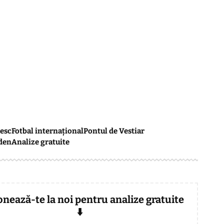
esc
Fotbal internațional
Pontul de Vestiar
den
Analize gratuite
onează-te la noi pentru analize gratuite
⬇️