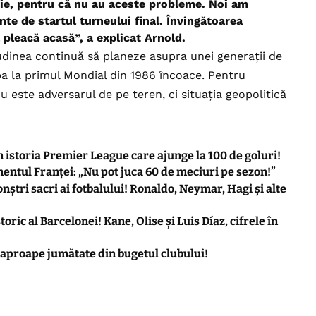
tie, pentru că nu au aceste probleme. Noi am
nte de startul turneului final. Învingătoarea
 pleacă acasă”, a explicat Arnold.
tudinea continuă să planeze asupra unei generații de
pa la primul Mondial din 1986 încoace. Pentru
este adversarul de pe teren, ci situația geopolitică
n istoria Premier League care ajunge la 100 de goluri!
ntul Franței: „Nu pot juca 60 de meciuri pe sezon!”
nștri sacri ai fotbalului! Ronaldo, Neymar, Hagi și alte
ric al Barcelonei! Kane, Olise și Luis Díaz, cifrele în
 aproape jumătate din bugetul clubului!