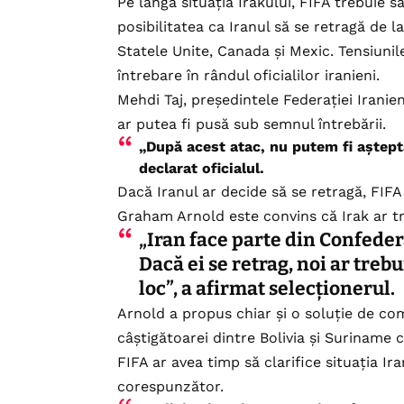
Pe lângă situația Irakului, FIFA trebuie să
posibilitatea ca Iranul să se retragă de
Statele Unite, Canada și Mexic. Tensiuni
întrebare în rândul oficialilor iranieni.
Mehdi Taj, președintele Federației Iranie
ar putea fi pusă sub semnul întrebării.
„După acest atac, nu putem fi aștept
declarat oficialul.
Dacă Iranul ar decide să se retragă, FIFA
Graham Arnold este convins că Irak ar tr
„Iran face parte din Confederaț
Dacă ei se retrag, noi ar treb
loc”, a afirmat selecționerul.
Arnold a propus chiar și o soluție de co
câștigătoarei dintre Bolivia și Suriname c
FIFA ar avea timp să clarifice situația Ira
corespunzător.