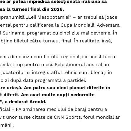
iune ar putea împiedica selecționata irakiană să
ea la turneul final din 2026.
supranumită „Leii Mesopotamiei” – ar trebui să joace
nental pentru calificarea la Cupa Mondială. Adversara
 și Suriname, programat cu cinci zile mai devreme. În
ine biletul către turneul final. În realitate, însă,
chis din cauza conflictului regional, iar acest lucru
ei la timp pentru meci. Selecționerul australian
ucătorilor și întreg stafful tehnic sunt blocați în
a o zi după data programată a partidei.
re uriașă. Am patru sau cinci planuri diferite în
t diferit. Am avut multe nopți nedormite
”, a declarat Arnold.
oficial FIFA amânarea meciului de baraj pentru a
vit unor surse citate de CNN Sports, forul mondial ar
ămânii.