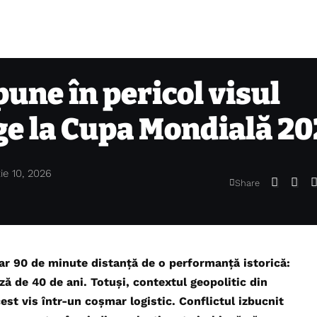
pune în pericol visul
nge la Cupa Mondială 2
ie 10, 2026
Share
oar 90 de minute distanță de o performanță istorică:
ă de 40 de ani. Totuși, contextul geopolitic din
est vis într-un coșmar logistic. Conflictul izbucnit