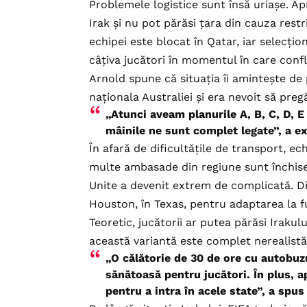
Problemele logistice sunt însă uriașe. Ap
Irak și nu pot părăsi țara din cauza restri
echipei este blocat în Qatar, iar selecț
câțiva jucători în momentul în care confli
Arnold spune că situația îi amintește d
naționala Australiei și era nevoit să pre
„Atunci aveam planurile A, B, C, D, E
mâinile ne sunt complet legate”, a ex
În afară de dificultățile de transport, e
multe ambasade din regiune sunt închise,
Unite a devenit extrem de complicată. D
Houston, în Texas, pentru adaptarea la fus
Teoretic, jucătorii ar putea părăsi Irakul
această variantă este complet nerealistă
„O călătorie de 30 de ore cu autobuzul
sănătoasă pentru jucători. În plus, a
pentru a intra în acele state”, a spus