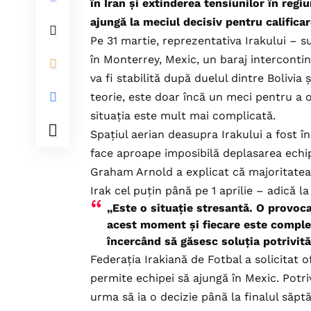
în Iran și extinderea tensiunilor în reg
ajungă la meciul decisiv pentru calificar
Pe 31 martie, reprezentativa Irakului – 
în Monterrey, Mexic, un baraj interconti
va fi stabilită după duelul dintre Bolivia
teorie, este doar încă un meci pentru a obț
situația este mult mai complicată.
Spațiul aerian deasupra Irakului a fost în
face aproape imposibilă deplasarea echip
Graham Arnold a explicat că majoritatea j
Irak cel puțin până pe 1 aprilie – adică l
„Este o situație stresantă. O provoca
acest moment și fiecare este comple
încercând să găsesc soluția potrivită
Federația Irakiană de Fotbal a solicitat 
permite echipei să ajungă în Mexic. Potri
urma să ia o decizie până la finalul săpt