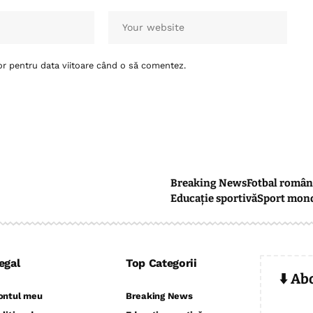
or pentru data viitoare când o să comentez.
Breaking News
Fotbal român
Educație sportivă
Sport mon
egal
Top Categorii
⬇️ Ab
ontul meu
Breaking News