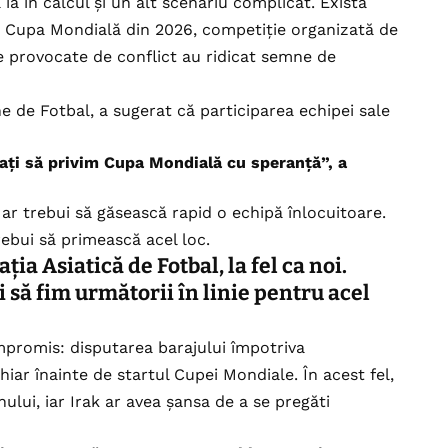
 ia în calcul și un alt scenariu complicat. Există
 la Cupa Mondială din 2026, competiție organizată de
le provocate de conflict au ridicat semne de
ne de Fotbal, a sugerat că participarea echipei sale
ați să privim Cupa Mondială cu speranță”, a
 ar trebui să găsească rapid o echipă înlocuitoare.
ebui să primească acel loc.
ia Asiatică de Fotbal, la fel ca noi.
ui să fim următorii în linie pentru acel
mpromis: disputarea barajului împotriva
hiar înainte de startul Cupei Mondiale. În acest fel,
nului, iar Irak ar avea șansa de a se pregăti