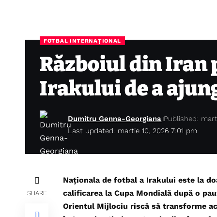
FOTBAL INTERNAȚIONAL
Războiul din Iran 
Irakului de a aju
Dumitru Genna-Georgiana
Published: mart
Last updated: martie 10, 2026 7:01 pm
Naționala de fotbal a Irakului este la d
calificarea la Cupa Mondială după o pauz
SHARE
Orientul Mijlociu riscă să transforme ac