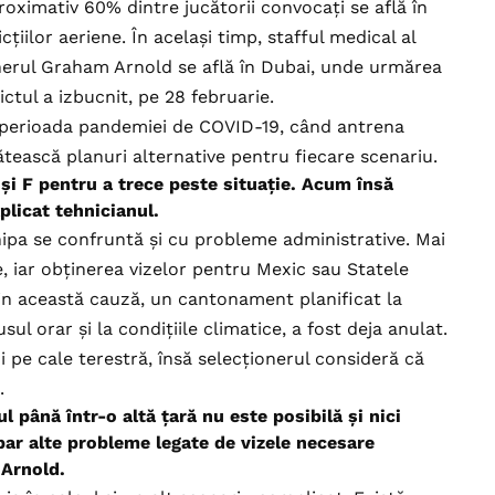
roximativ 60% dintre jucătorii convocați se află în
cțiilor aeriene. În același timp, stafful medical al
ionerul Graham Arnold se află în Dubai, unde urmărea
ctul a izbucnit, pe 28 februarie.
e perioada pandemiei de COVID-19, când antrena
gătească planuri alternative pentru fiecare scenariu.
 și F pentru a trece peste situație. Acum însă
plicat tehnicianul.
chipa se confruntă și cu probleme administrative. Mai
 iar obținerea vizelor pentru Mexic sau Statele
in această cauză, un cantonament planificat la
ul orar și la condițiile climatice, a fost deja anulat.
ui pe cale terestră, însă selecționerul consideră că
.
 până într-o altă țară nu este posibilă și nici
par alte probleme legate de vizele necesare
 Arnold.