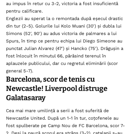
au impus în retur cu 3-2, victoria a fost insuficientă
pentru calificare.
Englezii au sperat la o remontada după eșecul drastic
din tur (2-5). Golurile lui Kolo Muani (30′) și dubla lui
Simons (52′, 90′) au adus victoria de palmares a lui
Spurs, în timp ce pentru echipa lui Diego Simeone au
punctat Julian Alvarez (47′) și Hancko (75′). Drăgușin a
fost înlocuit în minutul 66, părăsind terenul în
aplauzele publicului, dar cu regretul eliminării (scor
general 5-7).
Barcelona, scor de tenis cu
Newcastle! Liverpool distruge
Galatasaray
Cea mai mare umilință a serii a fost suferită de
Newcastle United. După un 1-1 în tur, coțofenele au
fost spulberate pe Camp Nou de FC Barcelona, scor 7-
2. Deși la pauză scorul era strâns (3-2), catalanii s-au