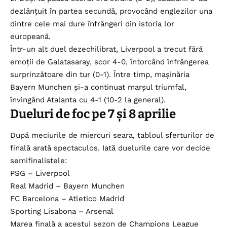
dezlănțuit în partea secundă, provocând englezilor una
dintre cele mai dure înfrângeri din istoria lor
europeană.
Într-un alt duel dezechilibrat, Liverpool a trecut fără
emoții de Galatasaray, scor 4-0, întorcând înfrângerea
surprinzătoare din tur (0-1). Între timp, mașinăria
Bayern Munchen și-a continuat marșul triumfal,
învingând Atalanta cu 4-1 (10-2 la general).
Dueluri de foc pe 7 și 8 aprilie​
După meciurile de miercuri seara, tabloul sferturilor de
finală arată spectaculos. Iată duelurile care vor decide
semifinalistele:​
PSG – Liverpool​
Real Madrid – Bayern Munchen
​FC Barcelona – Atletico Madrid​
Sporting Lisabona – Arsenal
Marea finală a acestui sezon de Champions League