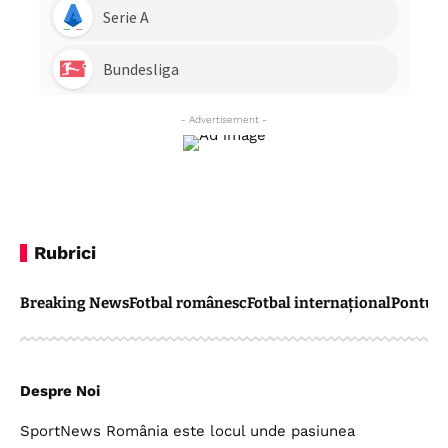
- Advertisement -
Rubrici
Breaking News
Fotbal românesc
Fotbal internațional
Pontul 
Despre Noi
SportNews România este locul unde pasiunea