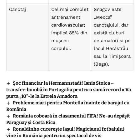
Canotaj
Cel mai complet
Snagov este
antrenament
„Mecca”
cardiovascular;
canotajului, dar
implică 85% din
există cluburi
mușchii
de amatori și pe
corpului.
lacul Herăstrău
sau la Timișoara
(Bega).
Șoc financiar la Hermannstadt! Ianis Stoica –
transfer-bombă în Portugalia pentru o sumă record » Va
purta „10”-le la Estrela Amadora
Probleme mari pentru Montella înainte de barajul cu
România
România coboară în clasamentul FIFA! Ne-au depășit
Paraguay și Costa Rica
Ronaldinho cucerește Iașul! Magicianul fotbalului
vine în România pentru un spectacol de vis