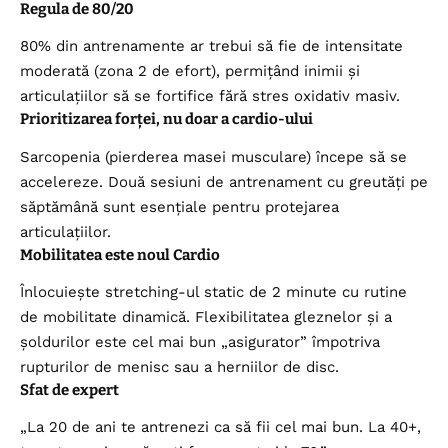
Regula de 80/20
80% din antrenamente ar trebui să fie de intensitate
moderată (zona 2 de efort), permițând inimii și
articulațiilor să se fortifice fără stres oxidativ masiv.
Prioritizarea forței, nu doar a cardio-ului
Sarcopenia (pierderea masei musculare) începe să se
accelereze. Două sesiuni de antrenament cu greutăți pe
săptămână sunt esențiale pentru protejarea
articulațiilor.
Mobilitatea este noul Cardio
Înlocuiește stretching-ul static de 2 minute cu rutine
de mobilitate dinamică. Flexibilitatea gleznelor și a
șoldurilor este cel mai bun „asigurator” împotriva
rupturilor de menisc sau a herniilor de disc.
Sfat de expert
„La 20 de ani te antrenezi ca să fii cel mai bun. La 40+,