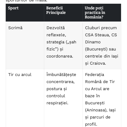
sporturilor de masă.
Sport
Beneficii
Unde poți
Principale
practica în
România?
Scrimă
Dezvoltă
Cluburi precum
reflexele,
CSA Steaua, CS
strategia („șah
Dinamo
fizic”) și
(București) sau
coordonarea.
centrele din Iași
și Craiova.
Tir cu arcul
Îmbunătățește
Federația
concentrarea,
Română de Tir
postura și
cu Arcul are
controlul
baze în
respirației.
București
(Aninoasa), Iași
și parcuri de
profil.