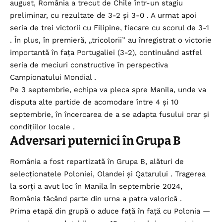
august, România a trecut de Chile într-un stagiu
preliminar, cu rezultate de 3-2 și 3-0 . A urmat apoi
seria de trei victorii cu Filipine, fiecare cu scorul de 3-1
. În plus, în premieră, „tricolorii” au înregistrat o victorie
importantă în fața Portugaliei (3-2), continuând astfel
seria de meciuri constructive în perspectiva
Campionatului Mondial .
Pe 3 septembrie, echipa va pleca spre Manila, unde va
disputa alte partide de acomodare între 4 și 10
septembrie, în încercarea de a se adapta fusului orar și
condițiilor locale .
Adversari puternici în Grupa B
România a fost repartizată în Grupa B, alături de
selecționatele Poloniei, Olandei și Qatarului . Tragerea
la sorți a avut loc în Manila în septembrie 2024,
România făcând parte din urna a patra valorică .
Prima etapă din grupă o aduce față în față cu Polonia —