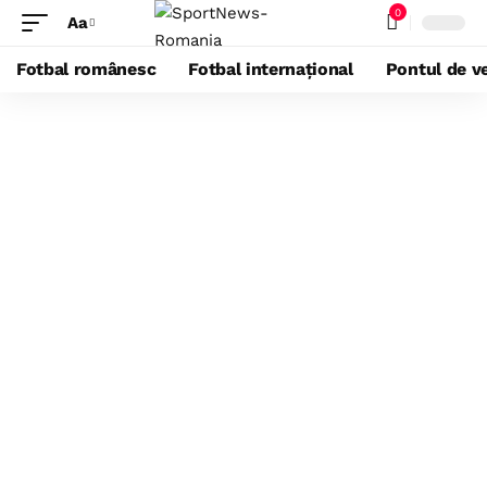
0
Aa
Fotbal românesc
Fotbal internațional
Pontul de ve