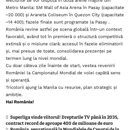
Meciurile se vor disputa în două arene majore din
Metro Manila: SM Mall of Asia Arena în Pasay (capacitate
~20 000) și Araneta Coliseum în Quezon City (capacitate
~14 400); fazele finale sunt programate la Pasay .
România revine astfel pe scena globală într-un context
favorabil, având tot în premieră o structură competitivă
extinsă și o misiune clară: accesul în fazele eliminatorii
și, mai presus de toate, consolidarea prezenței pe
termen lung la nivel mondial.
Cu doar câteva zile înainte de start, vestea revenirii
României la Campionatul Mondial de volei capătă sens
și speranță.
Tricolorii ajung la Manila cu resurse, plan strategic și
ambiție.
Hai România!
Superliga vinde viitorul! Drepturile TV până în 2035,
contract record de aproape 400 de milioane de euro
România, senzațională la Mondialele de Canotaj de la