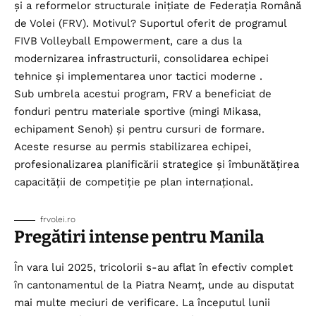
și a reformelor structurale inițiate de Federația Română
de Volei (FRV). Motivul? Suportul oferit de programul
FIVB Volleyball Empowerment, care a dus la
modernizarea infrastructurii, consolidarea echipei
tehnice și implementarea unor tactici moderne .
Sub umbrela acestui program, FRV a beneficiat de
fonduri pentru materiale sportive (mingi Mikasa,
echipament Senoh) și pentru cursuri de formare.
Aceste resurse au permis stabilizarea echipei,
profesionalizarea planificării strategice și îmbunătățirea
capacității de competiție pe plan internațional.
frvolei.ro
Pregătiri intense pentru Manila
În vara lui 2025, tricolorii s-au aflat în efectiv complet
în cantonamentul de la Piatra Neamț, unde au disputat
mai multe meciuri de verificare. La începutul lunii