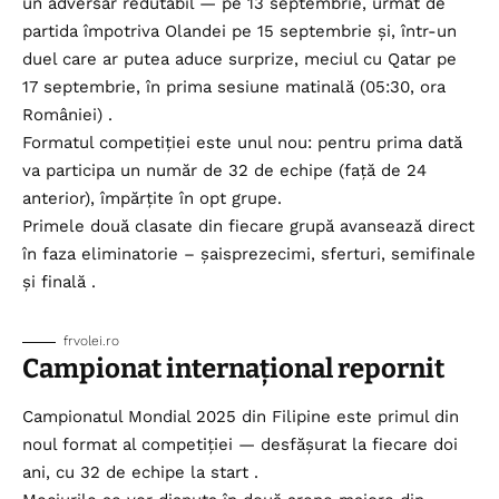
un adversar redutabil — pe 13 septembrie, urmat de
partida împotriva Olandei pe 15 septembrie și, într-un
duel care ar putea aduce surprize, meciul cu Qatar pe
17 septembrie, în prima sesiune matinală (05:30, ora
României) .
Formatul competiției este unul nou: pentru prima dată
va participa un număr de 32 de echipe (față de 24
anterior), împărțite în opt grupe.
Primele două clasate din fiecare grupă avansează direct
în faza eliminatorie – șaisprezecimi, sferturi, semifinale
și finală .
frvolei.ro
Campionat internațional repornit
Campionatul Mondial 2025 din Filipine este primul din
noul format al competiției — desfășurat la fiecare doi
ani, cu 32 de echipe la start .