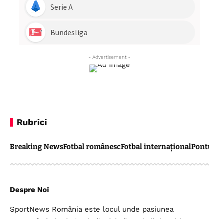
- Advertisement -
Rubrici
Breaking News
Fotbal românesc
Fotbal internațional
Pontul 
Despre Noi
SportNews România este locul unde pasiunea