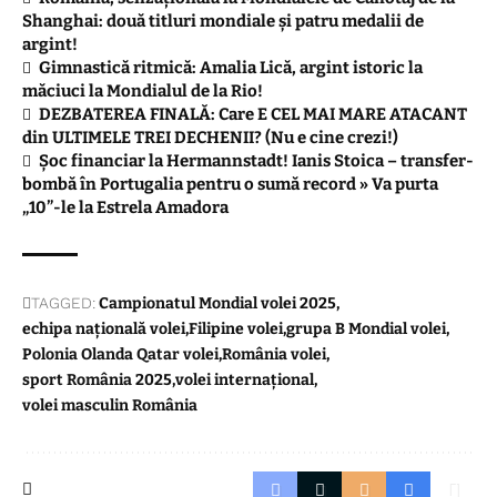
Shanghai: două titluri mondiale și patru medalii de
argint!
Gimnastică ritmică: Amalia Lică, argint istoric la
măciuci la Mondialul de la Rio!
DEZBATEREA FINALĂ: Care E CEL MAI MARE ATACANT
din ULTIMELE TREI DECHENII? (Nu e cine crezi!)
Șoc financiar la Hermannstadt! Ianis Stoica – transfer-
bombă în Portugalia pentru o sumă record » Va purta
„10”-le la Estrela Amadora
TAGGED:
Campionatul Mondial volei 2025
echipa națională volei
Filipine volei
grupa B Mondial volei
Polonia Olanda Qatar volei
România volei
sport România 2025
volei internațional
volei masculin România