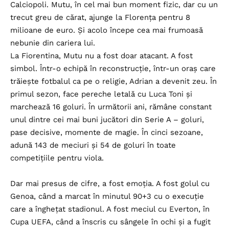
Calciopoli. Mutu, în cel mai bun moment fizic, dar cu un
trecut greu de cărat, ajunge la Florența pentru 8
milioane de euro. Și acolo începe cea mai frumoasă
nebunie din cariera lui.
La Fiorentina, Mutu nu a fost doar atacant. A fost
simbol. Într-o echipă în reconstrucție, într-un oraș care
trăiește fotbalul ca pe o religie, Adrian a devenit zeu. În
primul sezon, face pereche letală cu Luca Toni și
marchează 16 goluri. În următorii ani, rămâne constant
unul dintre cei mai buni jucători din Serie A – goluri,
pase decisive, momente de magie. În cinci sezoane,
adună 143 de meciuri și 54 de goluri în toate
competițiile pentru viola.
Dar mai presus de cifre, a fost emoția. A fost golul cu
Genoa, când a marcat în minutul 90+3 cu o execuție
care a înghețat stadionul. A fost meciul cu Everton, în
Cupa UEFA, când a înscris cu sângele în ochi și a fugit