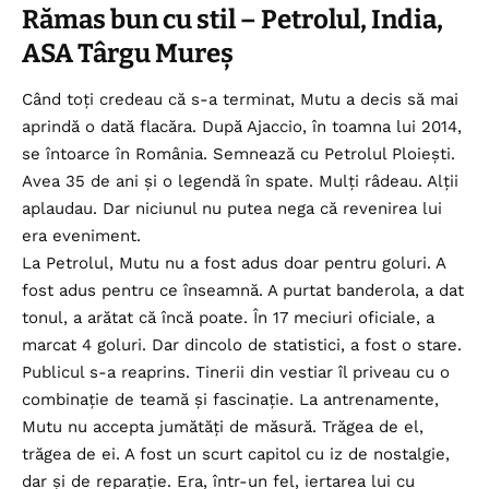
Rămas bun cu stil – Petrolul, India,
ASA Târgu Mureș
Când toți credeau că s-a terminat, Mutu a decis să mai
aprindă o dată flacăra. După Ajaccio, în toamna lui 2014,
se întoarce în România. Semnează cu Petrolul Ploiești.
Avea 35 de ani și o legendă în spate. Mulți râdeau. Alții
aplaudau. Dar niciunul nu putea nega că revenirea lui
era eveniment.
La Petrolul, Mutu nu a fost adus doar pentru goluri. A
fost adus pentru ce înseamnă. A purtat banderola, a dat
tonul, a arătat că încă poate. În 17 meciuri oficiale, a
marcat 4 goluri. Dar dincolo de statistici, a fost o stare.
Publicul s-a reaprins. Tinerii din vestiar îl priveau cu o
combinație de teamă și fascinație. La antrenamente,
Mutu nu accepta jumătăți de măsură. Trăgea de el,
trăgea de ei. A fost un scurt capitol cu iz de nostalgie,
dar și de reparație. Era, într-un fel, iertarea lui cu