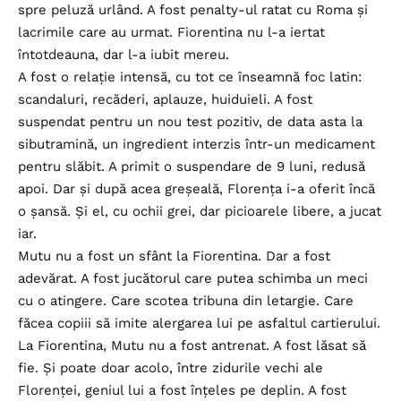
spre peluză urlând. A fost penalty-ul ratat cu Roma și
lacrimile care au urmat. Fiorentina nu l-a iertat
întotdeauna, dar l-a iubit mereu.
A fost o relație intensă, cu tot ce înseamnă foc latin:
scandaluri, recăderi, aplauze, huiduieli. A fost
suspendat pentru un nou test pozitiv, de data asta la
sibutramină, un ingredient interzis într-un medicament
pentru slăbit. A primit o suspendare de 9 luni, redusă
apoi. Dar și după acea greșeală, Florența i-a oferit încă
o șansă. Și el, cu ochii grei, dar picioarele libere, a jucat
iar.
Mutu nu a fost un sfânt la Fiorentina. Dar a fost
adevărat. A fost jucătorul care putea schimba un meci
cu o atingere. Care scotea tribuna din letargie. Care
făcea copiii să imite alergarea lui pe asfaltul cartierului.
La Fiorentina, Mutu nu a fost antrenat. A fost lăsat să
fie. Și poate doar acolo, între zidurile vechi ale
Florenței, geniul lui a fost înțeles pe deplin. A fost