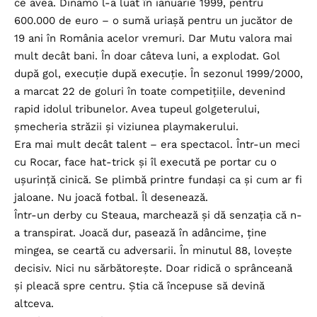
ce avea. Dinamo l-a luat în ianuarie 1999, pentru
600.000 de euro – o sumă uriașă pentru un jucător de
19 ani în România acelor vremuri. Dar Mutu valora mai
mult decât bani. În doar câteva luni, a explodat. Gol
după gol, execuție după execuție. În sezonul 1999/2000,
a marcat 22 de goluri în toate competițiile, devenind
rapid idolul tribunelor. Avea tupeul golgeterului,
șmecheria străzii și viziunea playmakerului.
Era mai mult decât talent – era spectacol. Într-un meci
cu Rocar, face hat-trick și îl execută pe portar cu o
ușurință cinică. Se plimbă printre fundași ca și cum ar fi
jaloane. Nu joacă fotbal. Îl desenează.
Într-un derby cu Steaua, marchează și dă senzația că n-
a transpirat. Joacă dur, pasează în adâncime, ține
mingea, se ceartă cu adversarii. În minutul 88, lovește
decisiv. Nici nu sărbătorește. Doar ridică o sprânceană
și pleacă spre centru. Știa că începuse să devină
altceva.