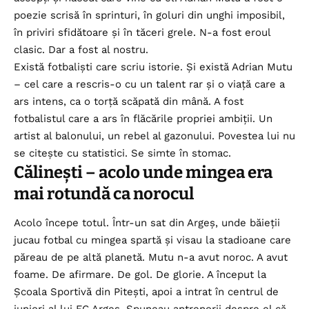
poezie scrisă în sprinturi, în goluri din unghi imposibil,
în priviri sfidătoare și în tăceri grele. N-a fost eroul
clasic. Dar a fost al nostru.
Există fotbaliști care scriu istorie. Și există Adrian Mutu
– cel care a rescris-o cu un talent rar și o viață care a
ars intens, ca o torță scăpată din mână. A fost
fotbalistul care a ars în flăcările propriei ambiții. Un
artist al balonului, un rebel al gazonului. Povestea lui nu
se citește cu statistici. Se simte în stomac.
Călinești – acolo unde mingea era
mai rotundă ca norocul
Acolo începe totul. Într-un sat din Argeș, unde băieții
jucau fotbal cu mingea spartă și visau la stadioane care
păreau de pe altă planetă. Mutu n-a avut noroc. A avut
foame. De afirmare. De gol. De glorie. A început la
Școala Sportivă din Pitești, apoi a intrat în centrul de