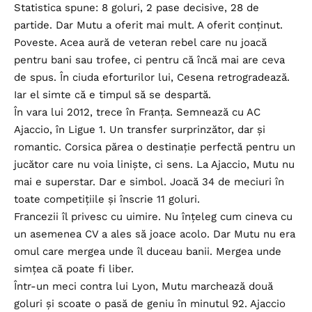
Statistica spune: 8 goluri, 2 pase decisive, 28 de
partide. Dar Mutu a oferit mai mult. A oferit conținut.
Poveste. Acea aură de veteran rebel care nu joacă
pentru bani sau trofee, ci pentru că încă mai are ceva
de spus. În ciuda eforturilor lui, Cesena retrogradează.
Iar el simte că e timpul să se despartă.
În vara lui 2012, trece în Franța. Semnează cu AC
Ajaccio, în Ligue 1. Un transfer surprinzător, dar și
romantic. Corsica părea o destinație perfectă pentru un
jucător care nu voia liniște, ci sens. La Ajaccio, Mutu nu
mai e superstar. Dar e simbol. Joacă 34 de meciuri în
toate competițiile și înscrie 11 goluri.
Francezii îl privesc cu uimire. Nu înțeleg cum cineva cu
un asemenea CV a ales să joace acolo. Dar Mutu nu era
omul care mergea unde îl duceau banii. Mergea unde
simțea că poate fi liber.
Într-un meci contra lui Lyon, Mutu marchează două
goluri și scoate o pasă de geniu în minutul 92. Ajaccio