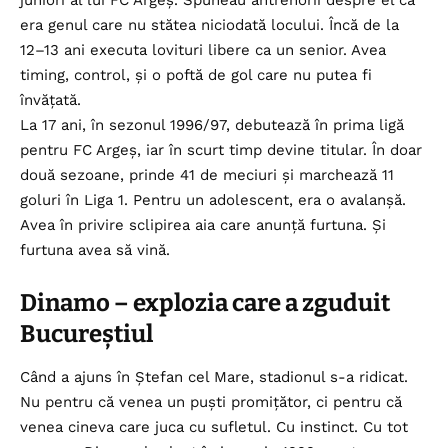
juniori al lui FC Argeș. Spuneau antrenorii despre el că
era genul care nu stătea niciodată locului. Încă de la
12–13 ani executa lovituri libere ca un senior. Avea
timing, control, și o poftă de gol care nu putea fi
învățată.
La 17 ani, în sezonul 1996/97, debutează în prima ligă
pentru FC Argeș, iar în scurt timp devine titular. În doar
două sezoane, prinde 41 de meciuri și marchează 11
goluri în Liga 1. Pentru un adolescent, era o avalanșă.
Avea în privire sclipirea aia care anunță furtuna. Și
furtuna avea să vină.
Dinamo – explozia care a zguduit
Bucureștiul
Când a ajuns în Ștefan cel Mare, stadionul s-a ridicat.
Nu pentru că venea un puști promițător, ci pentru că
venea cineva care juca cu sufletul. Cu instinct. Cu tot