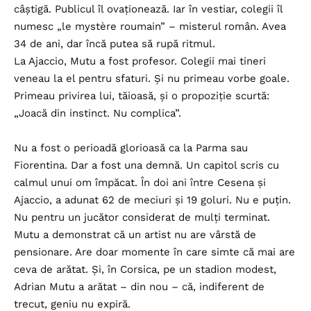
câștigă. Publicul îl ovaționează. Iar în vestiar, colegii îl
numesc „le mystère roumain” – misterul român. Avea
34 de ani, dar încă putea să rupă ritmul.
La Ajaccio, Mutu a fost profesor. Colegii mai tineri
veneau la el pentru sfaturi. Și nu primeau vorbe goale.
Primeau privirea lui, tăioasă, și o propoziție scurtă:
„Joacă din instinct. Nu complica”.
Nu a fost o perioadă glorioasă ca la Parma sau
Fiorentina. Dar a fost una demnă. Un capitol scris cu
calmul unui om împăcat. În doi ani între Cesena și
Ajaccio, a adunat 62 de meciuri și 19 goluri. Nu e puțin.
Nu pentru un jucător considerat de mulți terminat.
Mutu a demonstrat că un artist nu are vârstă de
pensionare. Are doar momente în care simte că mai are
ceva de arătat. Și, în Corsica, pe un stadion modest,
Adrian Mutu a arătat – din nou – că, indiferent de
trecut, geniu nu expiră.