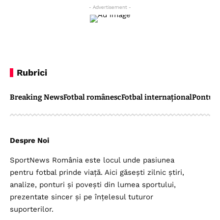
- Advertisement -
Rubrici
Breaking News
Fotbal românesc
Fotbal internațional
Pontul 
Despre Noi
SportNews România este locul unde pasiunea
pentru fotbal prinde viață. Aici găsești zilnic știri,
analize, ponturi și povești din lumea sportului,
prezentate sincer și pe înțelesul tuturor
suporterilor.