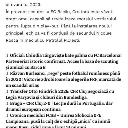
din vara lui 2023.
În prezent scouter la FC Bacău, Croitoru este văzut
drept omul capabil să revitalizeze moralul vestiarului
pentru lupta din play-out. Până la instalarea noului
principal, echipa va fi condusă de secundul Nicolae
Roșca în meciul cu Petrolul Ploiești.
Oficial: Chindia Târgoviște bate palma cu FC Barcelona!
Parteneriat istoric confirmat. Acces la baza de scouting
și amical cu Barca B
Răzvan Burleanu, „rege” peste fotbalul românesc până
în 2030! Victorie zdrobitoare la alegerile FRF, marcată de
un scandal uriaș
Transfer Otto Hindrich 2026: CFR Cluj negociază cu
Legia Varșovia și cluburi din Bundesliga.
Braga – CFR Cluj 2-0 | Lecție dură în Portugalia, dar
drumul european continuă
Cronica meciului FCSB – Unirea Slobozia 0-1:
Campioana, pusă la colț de o echipă „mică” cu inimă
mare! Rusu, zidul care a făcut 13 minuni