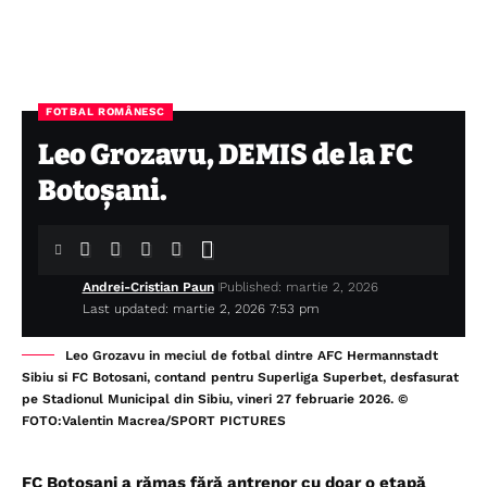
FOTBAL ROMÂNESC
Leo Grozavu, DEMIS de la FC
Botoșani.
Andrei-Cristian Paun
Published: martie 2, 2026
Last updated: martie 2, 2026 7:53 pm
Leo Grozavu in meciul de fotbal dintre AFC Hermannstadt
Sibiu si FC Botosani, contand pentru Superliga Superbet, desfasurat
pe Stadionul Municipal din Sibiu, vineri 27 februarie 2026. ©
FOTO:Valentin Macrea/SPORT PICTURES
FC Botoșani a rămas fără antrenor cu doar o etapă