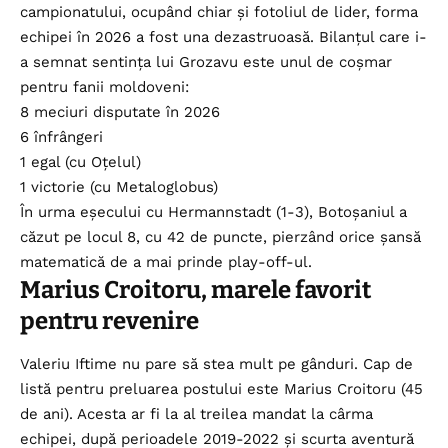
campionatului, ocupând chiar și fotoliul de lider, forma
echipei în 2026 a fost una dezastruoasă. Bilanțul care i-
a semnat sentința lui Grozavu este unul de coșmar
pentru fanii moldoveni:
8 meciuri disputate în 2026
6 înfrângeri
1 egal (cu Oțelul)
1 victorie (cu Metaloglobus)
În urma eșecului cu Hermannstadt (1-3), Botoșaniul a
căzut pe locul 8, cu 42 de puncte, pierzând orice șansă
matematică de a mai prinde play-off-ul.
Marius Croitoru, marele favorit
pentru revenire
Valeriu Iftime nu pare să stea mult pe gânduri. Cap de
listă pentru preluarea postului este Marius Croitoru (45
de ani). Acesta ar fi la al treilea mandat la cârma
echipei, după perioadele 2019-2022 și scurta aventură