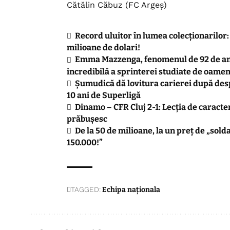
Cătălin Căbuz (FC Argeș)
Record uluitor în lumea colecționarilor
milioane de dolari!
Emma Mazzenga, fenomenul de 92 de ani c
incredibilă a sprinterei studiate de oameni
Șumudică dă lovitura carierei după desp
10 ani de Superligă
Dinamo – CFR Cluj 2-1: Lecția de caracter
prăbușesc
De la 50 de milioane, la un preț de „solda
150.000!”
TAGGED:
Echipa naționala