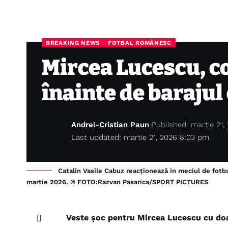
BREAKING NEWS
FOTBAL ROMÂNESC
Mircea Lucescu, c
înainte de barajul
Andrei-Cristian Paun
Published: martie 21,
Last updated: martie 21, 2026 8:03 pm
Catalin Vasile Cabuz reacționează in meciul de fotba
martie 2026. © FOTO:Razvan Pasarica/SPORT PICTURES
Veste șoc pentru Mircea Lucescu cu doar 