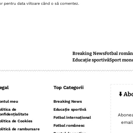
or pentru data viitoare când o să comentez.
Breaking News
Fotbal român
Educație sportivă
Sport mon
egal
Top Categorii
⬇️ Ab
ontul meu
Breaking News
olitica de
Educație sportivă
onfidențialitate
Abonea
Fotbal internațional
olitica de Cookies
email
Fotbal românesc
olitică de rambursare