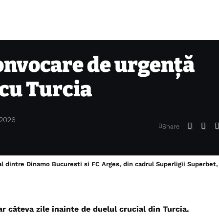
onvocare de urgență
 cu Turcia
 2026
Share
l dintre Dinamo Bucuresti si FC Arges, din cadrul Superligii Superbet
câteva zile înainte de duelul crucial din Turcia.