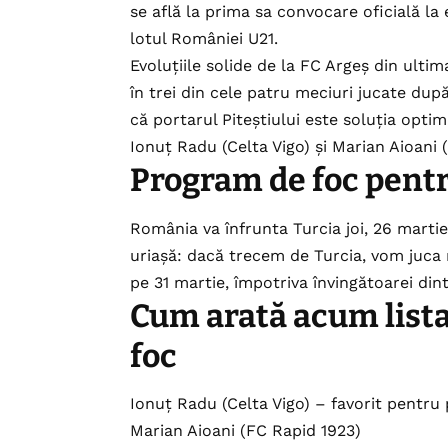
se află la prima sa convocare oficială la 
lotul României U21.
Evoluțiile solide de la FC Argeș din ulti
în trei din cele patru meciuri jucate dup
că portarul Piteștiului este soluția opti
Ionuț Radu (Celta Vigo) și Marian Aioani 
Program de foc pentr
România va înfrunta Turcia joi, 26 martie,
uriașă: dacă trecem de Turcia, vom juca 
pe 31 martie, împotriva învingătoarei din
Cum arată acum lista
foc
Ionuț Radu (Celta Vigo) – favorit pentru 
​Marian Aioani (FC Rapid 1923)​