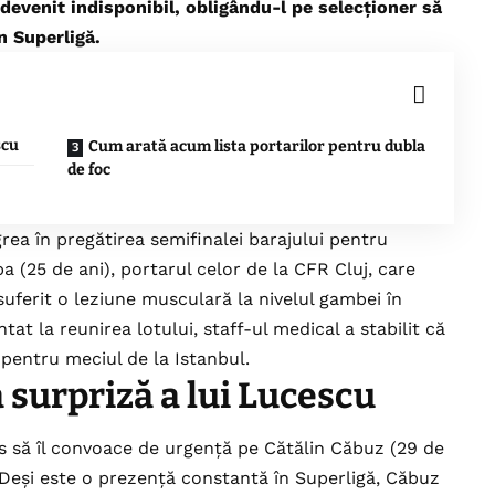
devenit indisponibil, obligându-l pe selecționer să
n Superligă.
scu
Cum arată acum lista portarilor pentru dubla
de foc
rea în pregătirea semifinalei barajului pentru
 (25 de ani), portarul celor de la CFR Cluj, care
 a suferit o leziune musculară la nivelul gambei în
at la reunirea lotului, staff-ul medical a stabilit că
 pentru meciul de la Istanbul.
 surpriză a lui Lucescu
is să îl convoace de urgență pe Cătălin Căbuz (29 de
. Deși este o prezență constantă în Superligă, Căbuz