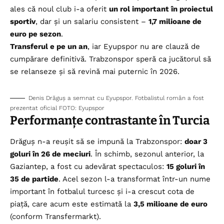
ales că noul club i-a oferit
un rol important în proiectul
sportiv
, dar și un salariu consistent –
1,7 milioane de
euro pe sezon
.
Transferul e pe un an
, iar Eyupspor nu are clauză de
cumpărare definitivă. Trabzonspor speră ca jucătorul să
se relanseze și să revină mai puternic în 2026.
Denis Drăguș a semnat cu Eyupspor. Fotbalistul român a fost
prezentat oficial FOTO: Eyupspor
Performanțe contrastante în Turcia
Drăguș n-a reușit să se impună la Trabzonspor:
doar 3
goluri în 26 de meciuri
. În schimb, sezonul anterior, la
Gaziantep, a fost cu adevărat spectaculos:
15 goluri în
35 de partide
. Acel sezon l-a transformat într-un nume
important în fotbalul turcesc și i-a crescut cota de
piață, care acum este estimată la
3,5 milioane de euro
(conform Transfermarkt).