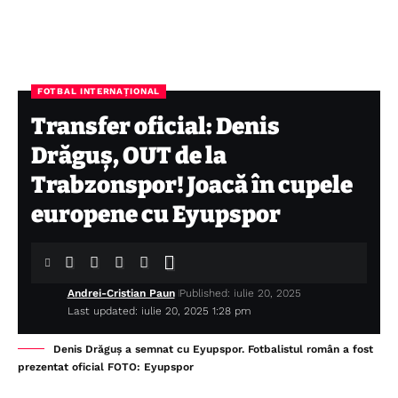
FOTBAL INTERNAȚIONAL
Transfer oficial: Denis
Drăguș, OUT de la
Trabzonspor! Joacă în cupele
europene cu Eyupspor
Andrei-Cristian Paun
Published: iulie 20, 2025
Last updated: iulie 20, 2025 1:28 pm
Denis Drăguș a semnat cu Eyupspor. Fotbalistul român a fost
prezentat oficial FOTO: Eyupspor