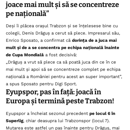
joace mai mult și să se concentreze
pe națională”
Deși îi plăcea orașul Trabzon și se înțelesese bine cu
colegii, Denis Drăguș a cerut să plece. Impresarul său,
Enrico Sposato, a confirmat că
dorința de a juca mai
mult și de a se concentra pe echipa națională înainte
de Cupa Mondială
a fost decisivă:
„Drăguș a vrut să plece ca să poată juca din ce în ce
mai mult și apoi să se concentreze complet pe echipa
națională a României pentru acest an super important”,
a spus Sposato pentru Digi Sport.
Eyupspor, pas în față: joacă în
Europa și termină peste Trabzon!
Eyupspor a încheiat sezonul precedent
pe locul 6 în
Superlig
, chiar deasupra lui Trabzonspor (locul 7).
Mutarea este astfel un pas înainte pentru Drăguș, mai