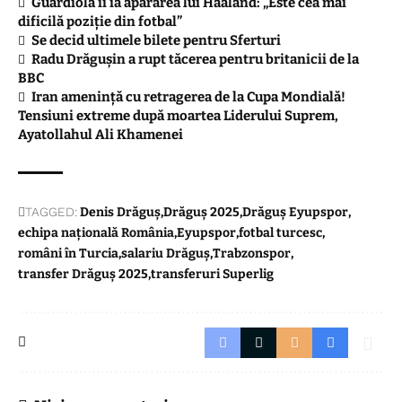
Guardiola îi ia apărarea lui Haaland: „Este cea mai
dificilă poziție din fotbal”
Se decid ultimele bilete pentru Sferturi
Radu Drăgușin a rupt tăcerea pentru britanicii de la
BBC
Iran amenință cu retragerea de la Cupa Mondială!
Tensiuni extreme după moartea Liderului Suprem,
Ayatollahul Ali Khamenei
TAGGED:
Denis Drăguș
Drăguș 2025
Drăguș Eyupspor
echipa națională România
Eyupspor
fotbal turcesc
români în Turcia
salariu Drăguș
Trabzonspor
transfer Drăguș 2025
transferuri Superlig