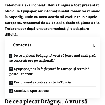
Telenovela s-a încheiat! Denis Drăguș a fost prezentat
oficial la Eyupspor, iar internaționalul român va rămâne
în Superlig, unde va avea ocazia să evolueze în cupele
europene. Atacantul de 25 de ani a decis să plece de la
Trabzonspor după un sezon modest și o adaptare
dificilă.
Contents
De ce a plecat Drăguș: „A vrut să joace mai mult și să
se concentreze pe națională”
Eyupspor, pas în față: joacă în Europa și termină
peste Trabzon!
Performanțe contrastante în Turcia
Concluzie SportNews:
De ce a plecat Drăguș: „A vrut să