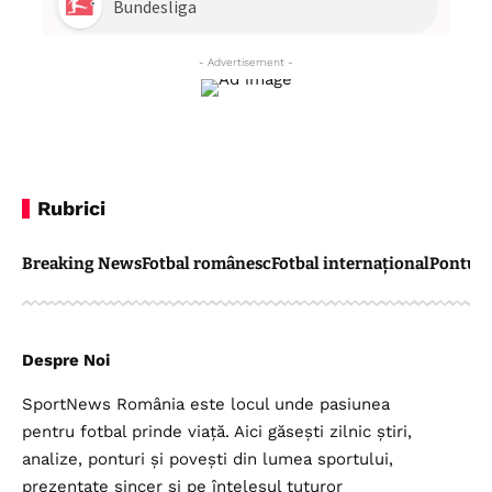
- Advertisement -
Rubrici
Breaking News
Fotbal românesc
Fotbal internațional
Pontul 
Despre Noi
SportNews România este locul unde pasiunea
pentru fotbal prinde viață. Aici găsești zilnic știri,
analize, ponturi și povești din lumea sportului,
prezentate sincer și pe înțelesul tuturor