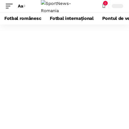
0
Aa
Fotbal românesc
Fotbal internațional
Pontul de ve